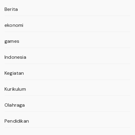
Berita
ekonomi
games
Indonesia
Kegiatan
Kurikulum
Olahraga
Pendidikan