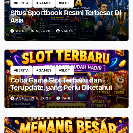
BERITA
GAMES
SLOT
Situs Sportbook Resmi Terbesar Di
Asia
AGUSTUS 5, 2026
VANES
BERITA
GAMES
SLOT
Coba Game Slot Terbaru dan
Terupdate, yang Perlu Diketahui
AGUSTUS 4, 2026
VANES