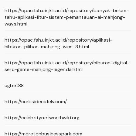
https://opac.fah.uinjkt.ac.id/repository/banyak-belum-
tahu-aplikasi-fitur-sistem-pemantauan-ai-mahjong-
ways.html
https://opac.fah.uinjkt.ac.id/repository/aplikasi-
hiburan-pilihan-mahjong-wins-3.html
https://opac.fah.uinjkt.ac.id/repository/hiburan-digital-
seru-game-mahjong-legenda.html
ugbet88
https://curbsidecafelv.com/
https://celebritynetworthwiki.org
https://moretonbusinesspark.com