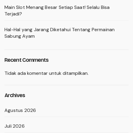
Main Slot Menang Besar Setiap Saat! Selalu Bisa
Terjadi?
Hal-Hal yang Jarang Diketahui Tentang Permainan
Sabung Ayam
Recent Comments
Tidak ada komentar untuk ditampilkan.
Archives
Agustus 2026
Juli 2026