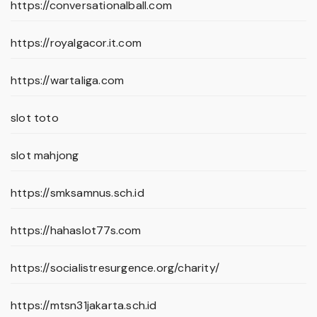
https://conversationalball.com
https://royalgacor.it.com
https://wartaliga.com
slot toto
slot mahjong
https://smksamnus.sch.id
https://hahaslot77s.com
https://socialistresurgence.org/charity/
https://mtsn31jakarta.sch.id