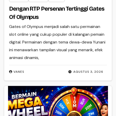
Dengan RTP Persenan Tertinggi Gates
Of Olympus
Gates of Olympus menjadi salah satu permainan
slot online yang cukup populer di kalangan pemain
digital. Permainan dengan tema dewa-dewa Yunani
ini menawarkan tampilan visual yang menarik, efek
animasi dinamis,
VANES
AGUSTUS 3, 2026