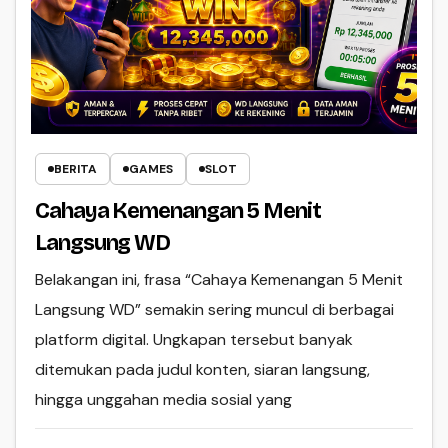
BERITA
GAMES
SLOT
Cahaya Kemenangan 5 Menit
Langsung WD
Belakangan ini, frasa “Cahaya Kemenangan 5 Menit
Langsung WD” semakin sering muncul di berbagai
platform digital. Ungkapan tersebut banyak
ditemukan pada judul konten, siaran langsung,
hingga unggahan media sosial yang