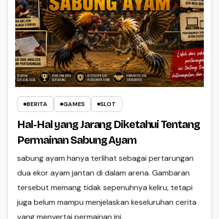
BERITA
GAMES
SLOT
Hal-Hal yang Jarang Diketahui Tentang
Permainan Sabung Ayam
sabung ayam hanya terlihat sebagai pertarungan
dua ekor ayam jantan di dalam arena. Gambaran
tersebut memang tidak sepenuhnya keliru, tetapi
juga belum mampu menjelaskan keseluruhan cerita
yang menyertai permainan ini.