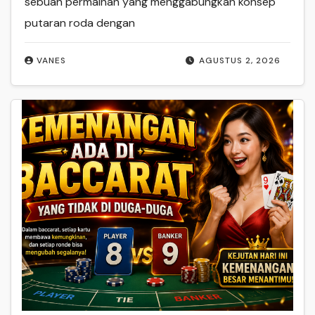
sebuah permainan yang menggabungkan konsep
putaran roda dengan
VANES
AGUSTUS 2, 2026