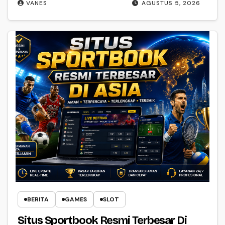
VANES
AGUSTUS 5, 2026
BERITA
GAMES
SLOT
Situs Sportbook Resmi Terbesar Di