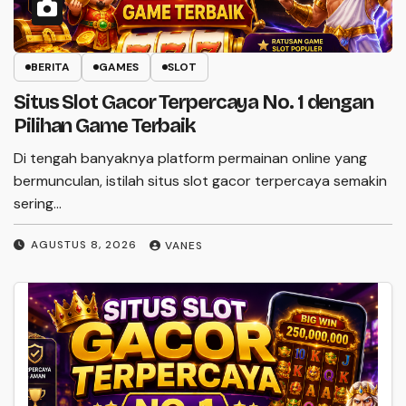
BERITA
GAMES
SLOT
Situs Slot Gacor Terpercaya No. 1 dengan
Pilihan Game Terbaik
Di tengah banyaknya platform permainan online yang
bermunculan, istilah situs slot gacor terpercaya semakin
sering…
AGUSTUS 8, 2026
VANES