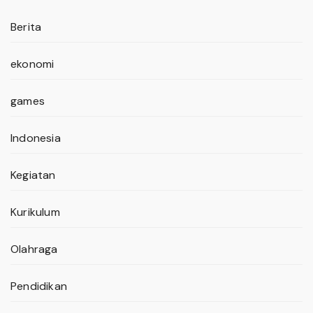
Berita
ekonomi
games
Indonesia
Kegiatan
Kurikulum
Olahraga
Pendidikan