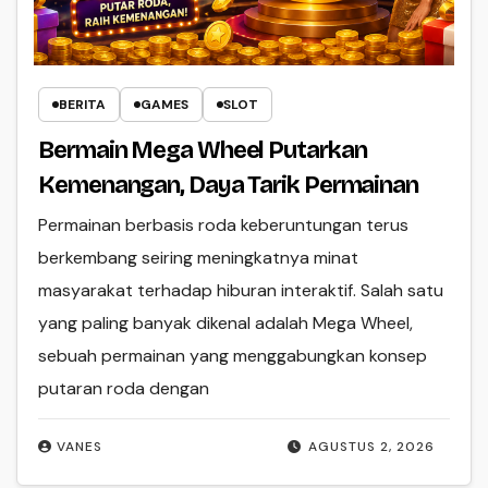
BERITA
GAMES
SLOT
Bermain Mega Wheel Putarkan
Kemenangan, Daya Tarik Permainan
Permainan berbasis roda keberuntungan terus
berkembang seiring meningkatnya minat
masyarakat terhadap hiburan interaktif. Salah satu
yang paling banyak dikenal adalah Mega Wheel,
sebuah permainan yang menggabungkan konsep
putaran roda dengan
VANES
AGUSTUS 2, 2026