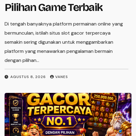
Pilihan Game Terbaik
Di tengah banyaknya platform permainan online yang
S
bermunculan, istilah situs slot gacor terpercaya
p
semakin sering digunakan untuk menggambarkan
m
platform yang menawarkan pengalaman bermain
m
dengan pilihan…
AGUSTUS 8, 2026
VANES