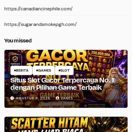
https://canadiancinephile.com/
https://sugarandsmokepgh.com/
You missed
BERITA
GAMES
SLOT
Situs Slot Gacor Terpercaya No. 1
dengan Pilihan Game Terbaik
AGUSTUS 8, 2026
VANES