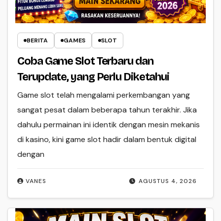
BERITA
GAMES
SLOT
Coba Game Slot Terbaru dan
Terupdate, yang Perlu Diketahui
Game slot telah mengalami perkembangan yang
sangat pesat dalam beberapa tahun terakhir. Jika
dahulu permainan ini identik dengan mesin mekanis
di kasino, kini game slot hadir dalam bentuk digital
dengan
VANES
AGUSTUS 4, 2026