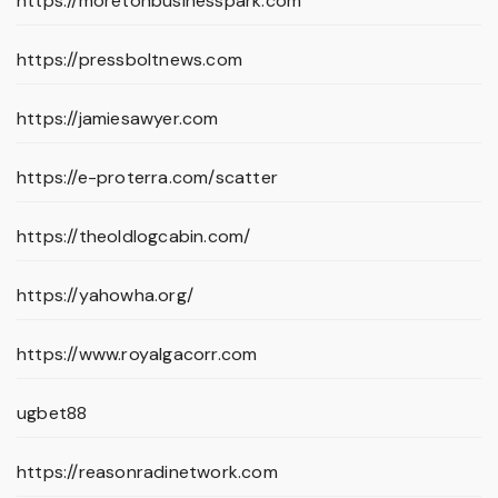
https://moretonbusinesspark.com
https://pressboltnews.com
https://jamiesawyer.com
https://e-proterra.com/scatter
https://theoldlogcabin.com/
https://yahowha.org/
https://www.royalgacorr.com
ugbet88
https://reasonradinetwork.com