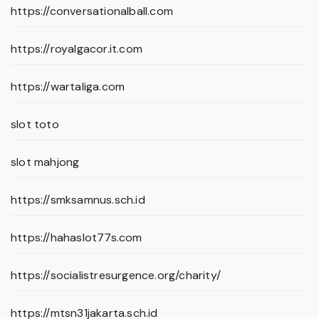
https://conversationalball.com
https://royalgacor.it.com
https://wartaliga.com
slot toto
slot mahjong
https://smksamnus.sch.id
https://hahaslot77s.com
https://socialistresurgence.org/charity/
https://mtsn31jakarta.sch.id