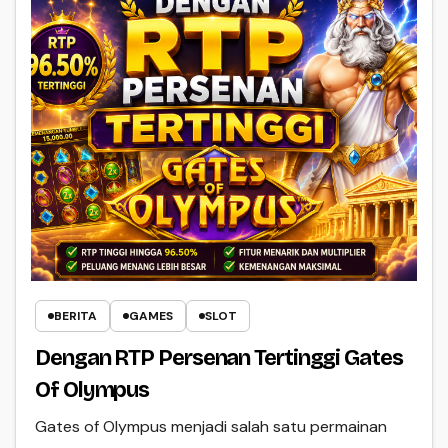
BERITA
GAMES
SLOT
Dengan RTP Persenan Tertinggi Gates
Of Olympus
Gates of Olympus menjadi salah satu permainan