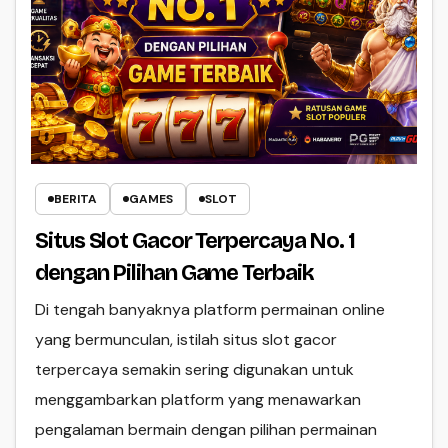
BERITA
GAMES
SLOT
Situs Slot Gacor Terpercaya No. 1
dengan Pilihan Game Terbaik
Di tengah banyaknya platform permainan online
yang bermunculan, istilah situs slot gacor
terpercaya semakin sering digunakan untuk
menggambarkan platform yang menawarkan
pengalaman bermain dengan pilihan permainan