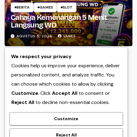
BERITA
GAMES
SLOT
Cahaya Kemenangan 5 Menit
Langsung WD
AGUSTUS 5, 2026
VANES
We respect your privacy
Cookies help us improve your experience, deliver
personalized content, and analyze traffic. You
can choose which cookies to allow by clicking
Customize
. Click
Accept All
to consent or
Reject All
to decline non-essential cookies.
Sekolah Menengah Atas
Negeri 11 Jakarta
Customize
Reject All