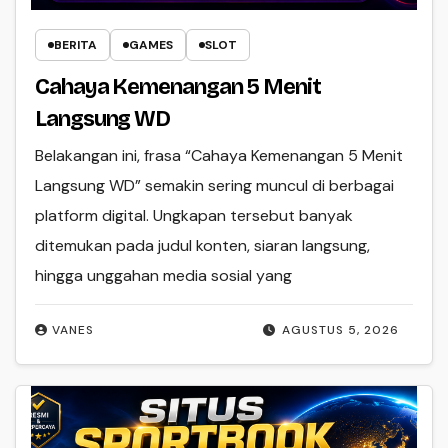
BERITA
GAMES
SLOT
Cahaya Kemenangan 5 Menit
Langsung WD
Belakangan ini, frasa “Cahaya Kemenangan 5 Menit
Langsung WD” semakin sering muncul di berbagai
platform digital. Ungkapan tersebut banyak
ditemukan pada judul konten, siaran langsung,
hingga unggahan media sosial yang
VANES
AGUSTUS 5, 2026