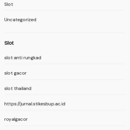
Slot
Uncategorized
Slot
slot anti rungkad
slot gacor
slot thailand
https://jurnal.stikesbup.ac.id
royalgacor