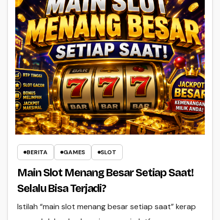
BERITA
GAMES
SLOT
Main Slot Menang Besar Setiap Saat!
Selalu Bisa Terjadi?
Istilah “main slot menang besar setiap saat” kerap