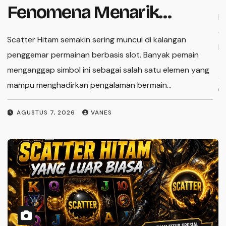
Fenomena Menarik
ka
Perhatian
o
Scatter Hitam semakin sering muncul di kalangan
k
penggemar permainan berbasis slot. Banyak pemain
te
menganggap simbol ini sebagai salah satu elemen yang
mampu menghadirkan pengalaman bermain…
AGUSTUS 7, 2026
VANES