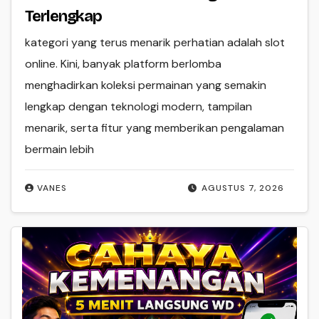
Terlengkap
kategori yang terus menarik perhatian adalah slot
online. Kini, banyak platform berlomba
menghadirkan koleksi permainan yang semakin
lengkap dengan teknologi modern, tampilan
menarik, serta fitur yang memberikan pengalaman
bermain lebih
VANES
AGUSTUS 7, 2026