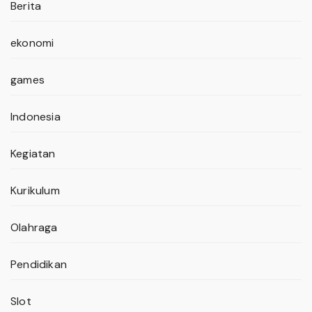
Berita
ekonomi
games
Indonesia
Kegiatan
Kurikulum
Olahraga
Pendidikan
Slot