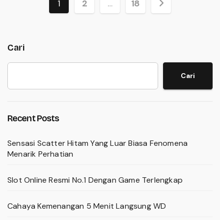
Paginasi
1
2
…
18
pos
Cari
Cari
Recent Posts
Sensasi Scatter Hitam Yang Luar Biasa Fenomena
Menarik Perhatian
Slot Online Resmi No.1 Dengan Game Terlengkap
Cahaya Kemenangan 5 Menit Langsung WD