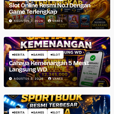
Slot Online Resmi No.1 Dengan
Game Terlengkap
AGUSTUS 7, 2026
VANES
BERITA
GAMES
SLOT
Cahaya Kemenangan 5 Menit
Langsung WD
AGUSTUS 5, 2026
VANES
BERITA
GAMES
SLOT