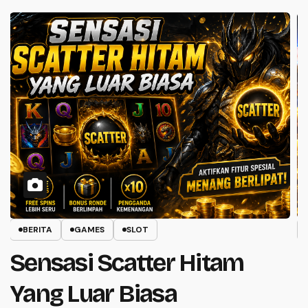
BERITA
GAMES
SLOT
Sensasi Scatter Hitam
Yang Luar Biasa