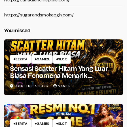
https://sugarandsmokepgh.com/
You missed
BERITA
GAMES
SLOT
Sensasi Scatter Hitam Yang Luar
Biasa Fenomena Menarik
Perhatian
AGUSTUS 7, 2026
VANES
BERITA
GAMES
SLOT