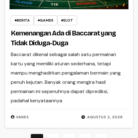
BERITA
GAMES
SLOT
Kemenangan Ada di Baccarat yang
Tidak Diduga-Duga
Baccarat dikenal sebagai salah satu permainan
kartu yang memiliki aturan sederhana, tetapi
mampu menghadirkan pengalaman bermain yang
penuh kejutan. Banyak orang mengira hasil
permainan ini sepenuhnya dapat diprediksi,
padahal kenyataannya
VANES
AGUSTUS 2, 2026