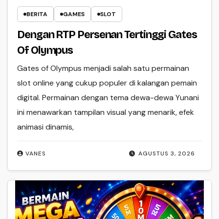
BERITA
GAMES
SLOT
Dengan RTP Persenan Tertinggi Gates
Of Olympus
Gates of Olympus menjadi salah satu permainan
slot online yang cukup populer di kalangan pemain
digital. Permainan dengan tema dewa-dewa Yunani
ini menawarkan tampilan visual yang menarik, efek
animasi dinamis,
VANES
AGUSTUS 3, 2026