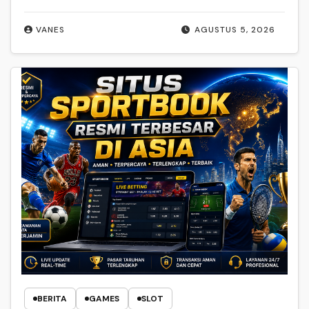
VANES
AGUSTUS 5, 2026
BERITA
GAMES
SLOT