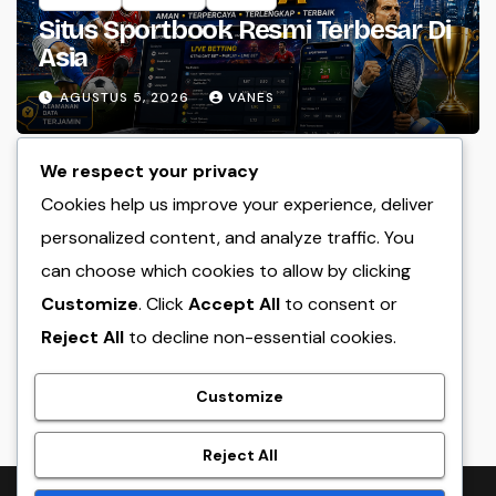
Situs Sportbook Resmi Terbesar Di
Asia
AGUSTUS 5, 2026
VANES
We respect your privacy
Cookies help us improve your experience, deliver
personalized content, and analyze traffic. You
can choose which cookies to allow by clicking
Customize
. Click
Accept All
to consent or
Reject All
to decline non-essential cookies.
Sekolah Menengah Atas
Negeri 11 Jakarta
Customize
Reject All