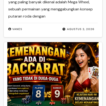
yang paling banyak dikenal adalah Mega Wheel,
sebuah permainan yang menggabungkan konsep
putaran roda dengan
VANES
AGUSTUS 2, 2026