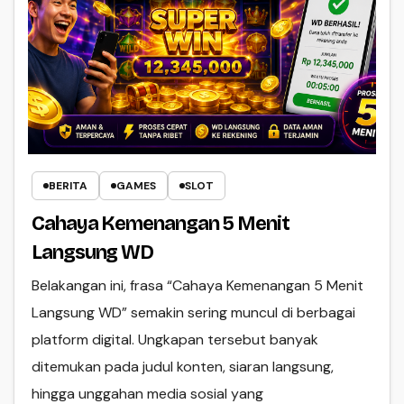
BERITA
GAMES
SLOT
Cahaya Kemenangan 5 Menit
Langsung WD
Belakangan ini, frasa “Cahaya Kemenangan 5 Menit
Langsung WD” semakin sering muncul di berbagai
platform digital. Ungkapan tersebut banyak
ditemukan pada judul konten, siaran langsung,
hingga unggahan media sosial yang