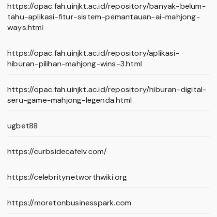
https://opac.fah.uinjkt.ac.id/repository/banyak-belum-
tahu-aplikasi-fitur-sistem-pemantauan-ai-mahjong-
ways.html
https://opac.fah.uinjkt.ac.id/repository/aplikasi-
hiburan-pilihan-mahjong-wins-3.html
https://opac.fah.uinjkt.ac.id/repository/hiburan-digital-
seru-game-mahjong-legenda.html
ugbet88
https://curbsidecafelv.com/
https://celebritynetworthwiki.org
https://moretonbusinesspark.com