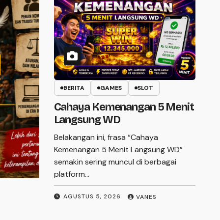
BERITA
GAMES
SLOT
Cahaya Kemenangan 5 Menit
Langsung WD
Belakangan ini, frasa “Cahaya
Kemenangan 5 Menit Langsung WD”
semakin sering muncul di berbagai
platform…
AGUSTUS 5, 2026
VANES