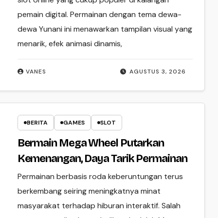
pemain digital. Permainan dengan tema dewa-
dewa Yunani ini menawarkan tampilan visual yang
menarik, efek animasi dinamis,
VANES
AGUSTUS 3, 2026
BERITA
GAMES
SLOT
Bermain Mega Wheel Putarkan
Kemenangan, Daya Tarik Permainan
Permainan berbasis roda keberuntungan terus
berkembang seiring meningkatnya minat
masyarakat terhadap hiburan interaktif. Salah