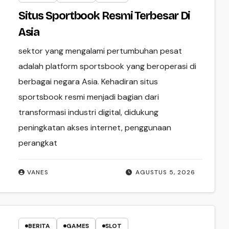
Situs Sportbook Resmi Terbesar Di
Asia
sektor yang mengalami pertumbuhan pesat
adalah platform sportsbook yang beroperasi di
berbagai negara Asia. Kehadiran situs
sportsbook resmi menjadi bagian dari
transformasi industri digital, didukung
peningkatan akses internet, penggunaan
perangkat
VANES
AGUSTUS 5, 2026
BERITA
GAMES
SLOT