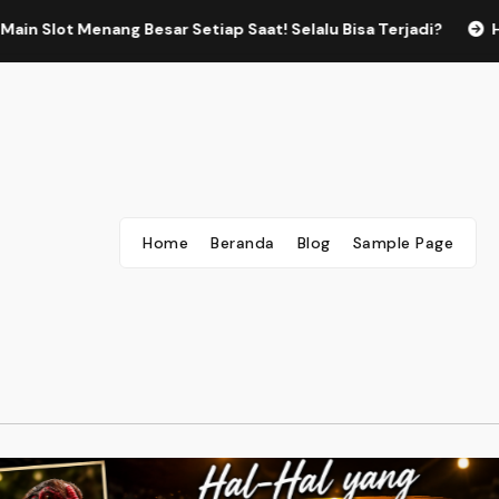
g Besar Setiap Saat! Selalu Bisa Terjadi?
Hal-Hal yang J
Home
Beranda
Blog
Sample Page