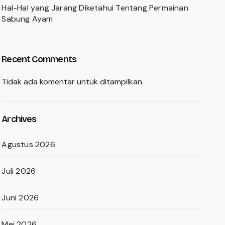
Hal-Hal yang Jarang Diketahui Tentang Permainan
Sabung Ayam
Recent Comments
Tidak ada komentar untuk ditampilkan.
Archives
Agustus 2026
Juli 2026
Juni 2026
Mei 2026