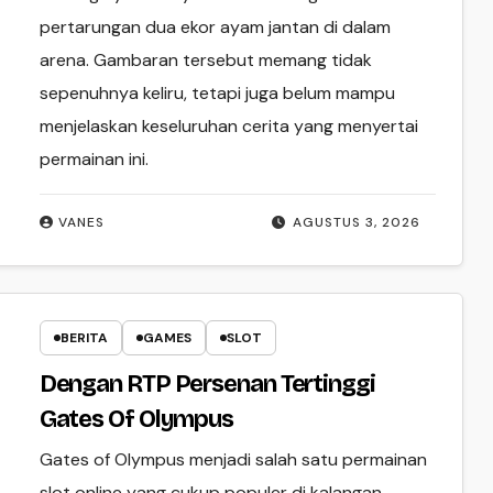
pertarungan dua ekor ayam jantan di dalam
arena. Gambaran tersebut memang tidak
sepenuhnya keliru, tetapi juga belum mampu
menjelaskan keseluruhan cerita yang menyertai
permainan ini.
VANES
AGUSTUS 3, 2026
BERITA
GAMES
SLOT
Dengan RTP Persenan Tertinggi
Gates Of Olympus
Gates of Olympus menjadi salah satu permainan
slot online yang cukup populer di kalangan