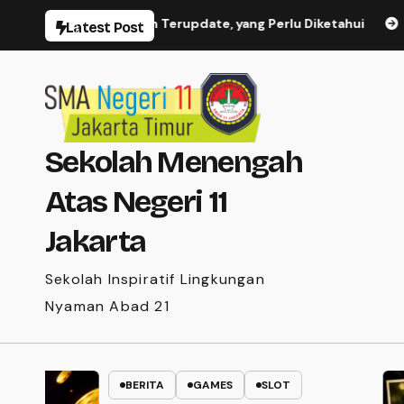
Skip
baru dan Terupdate, yang Perlu Diketahui
Main Slot Menan
Latest Post
to
content
Sekolah Menengah
Atas Negeri 11
Jakarta
Sekolah Inspiratif Lingkungan
Nyaman Abad 21
BERITA
GAMES
SLOT