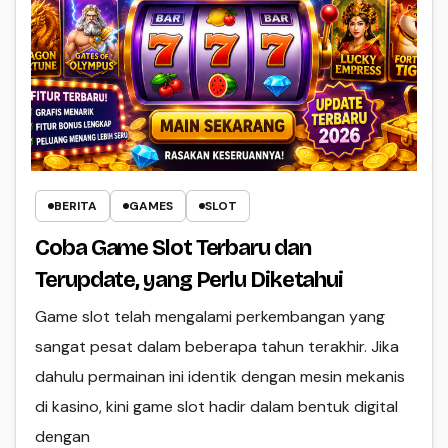
BERITA
GAMES
SLOT
Coba Game Slot Terbaru dan
Terupdate, yang Perlu Diketahui
Game slot telah mengalami perkembangan yang
sangat pesat dalam beberapa tahun terakhir. Jika
dahulu permainan ini identik dengan mesin mekanis
di kasino, kini game slot hadir dalam bentuk digital
dengan