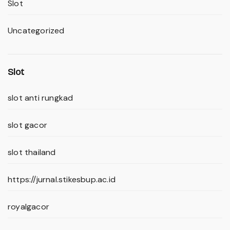
Slot
Uncategorized
Slot
slot anti rungkad
slot gacor
slot thailand
https://jurnal.stikesbup.ac.id
royalgacor