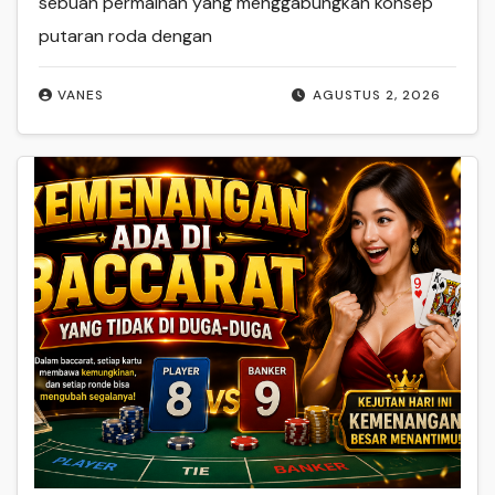
sebuah permainan yang menggabungkan konsep
putaran roda dengan
VANES
AGUSTUS 2, 2026