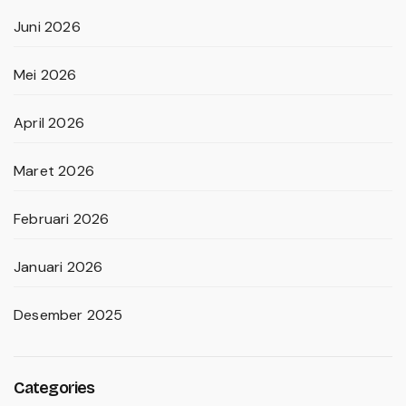
Juni 2026
Mei 2026
April 2026
Maret 2026
Februari 2026
Januari 2026
Desember 2025
Categories