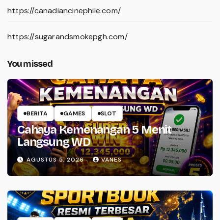
https://canadiancinephile.com/
https://sugarandsmokepgh.com/
You missed
BERITA
GAMES
SLOT
Cahaya Kemenangan 5 Menit
Langsung WD
AGUSTUS 5, 2026
VANES