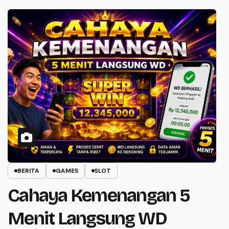
GAMES
SLOT
BERITA
GAM
a Kemenangan 5
Situs S
 Langsung WD
Terbesar