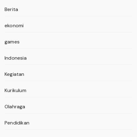
Berita
ekonomi
games
Indonesia
Kegiatan
Kurikulum
Olahraga
Pendidikan