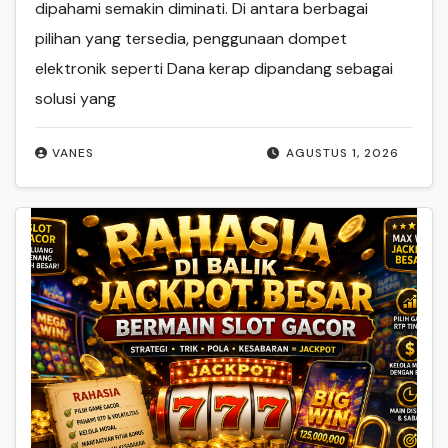
dipahami semakin diminati. Di antara berbagai
pilihan yang tersedia, penggunaan dompet
elektronik seperti Dana kerap dipandang sebagai
solusi yang
VANES
AGUSTUS 1, 2026