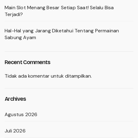
Main Slot Menang Besar Setiap Saat! Selalu Bisa
Terjadi?
Hal-Hal yang Jarang Diketahui Tentang Permainan
Sabung Ayam
Recent Comments
Tidak ada komentar untuk ditampilkan.
Archives
Agustus 2026
Juli 2026