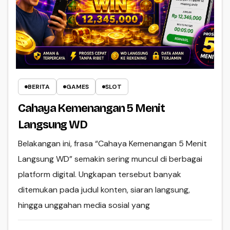
BERITA
GAMES
SLOT
Cahaya Kemenangan 5 Menit
Langsung WD
Belakangan ini, frasa “Cahaya Kemenangan 5 Menit
Langsung WD” semakin sering muncul di berbagai
platform digital. Ungkapan tersebut banyak
ditemukan pada judul konten, siaran langsung,
hingga unggahan media sosial yang