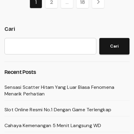
Paginasi
1
2
…
18
pos
Cari
Cari
Recent Posts
Sensasi Scatter Hitam Yang Luar Biasa Fenomena
Menarik Perhatian
Slot Online Resmi No.1 Dengan Game Terlengkap
Cahaya Kemenangan 5 Menit Langsung WD