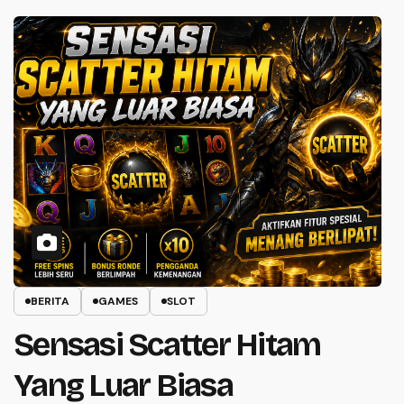
GAMES
SLOT
BERITA
G
asi Scatter Hitam
Slot O
 Luar Biasa
Denga