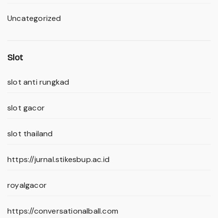
Uncategorized
Slot
slot anti rungkad
slot gacor
slot thailand
https://jurnal.stikesbup.ac.id
royalgacor
https://conversationalball.com