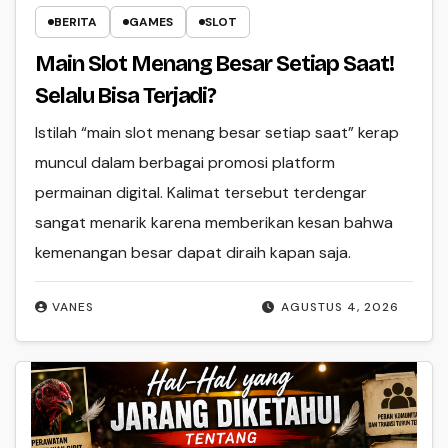
BERITA
GAMES
SLOT
Main Slot Menang Besar Setiap Saat!
Selalu Bisa Terjadi?
Istilah “main slot menang besar setiap saat” kerap
muncul dalam berbagai promosi platform
permainan digital. Kalimat tersebut terdengar
sangat menarik karena memberikan kesan bahwa
kemenangan besar dapat diraih kapan saja.
VANES
AGUSTUS 4, 2026