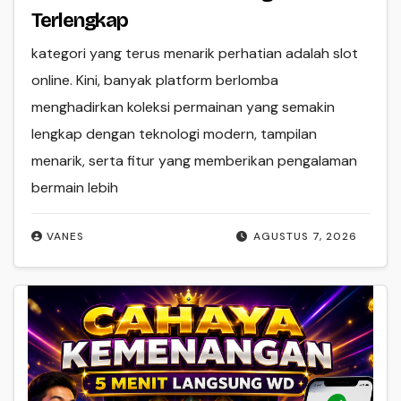
Terlengkap
kategori yang terus menarik perhatian adalah slot
online. Kini, banyak platform berlomba
menghadirkan koleksi permainan yang semakin
lengkap dengan teknologi modern, tampilan
menarik, serta fitur yang memberikan pengalaman
bermain lebih
VANES
AGUSTUS 7, 2026