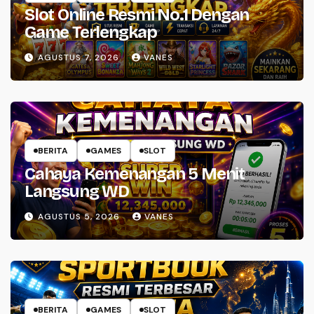
Slot Online Resmi No.1 Dengan
Game Terlengkap
AGUSTUS 7, 2026
VANES
BERITA
GAMES
SLOT
Cahaya Kemenangan 5 Menit
Langsung WD
AGUSTUS 5, 2026
VANES
BERITA
GAMES
SLOT