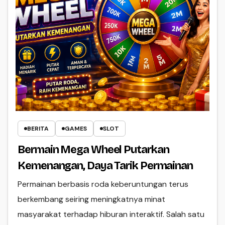
BERITA
GAMES
SLOT
Bermain Mega Wheel Putarkan
Kemenangan, Daya Tarik Permainan
Permainan berbasis roda keberuntungan terus
berkembang seiring meningkatnya minat
masyarakat terhadap hiburan interaktif. Salah satu