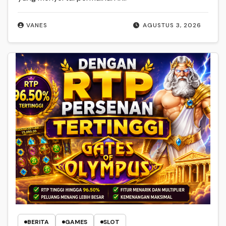
VANES
AGUSTUS 3, 2026
BERITA
GAMES
SLOT