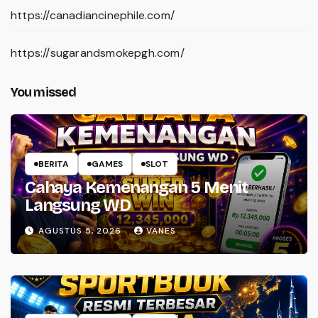
https://canadiancinephile.com/
https://sugarandsmokepgh.com/
You missed
BERITA
GAMES
SLOT
Cahaya Kemenangan 5 Menit
Langsung WD
AGUSTUS 5, 2026
VANES