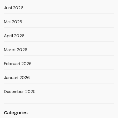
Juni 2026
Mei 2026
April 2026
Maret 2026
Februari 2026
Januari 2026
Desember 2025
Categories