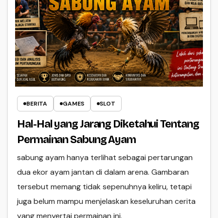
BERITA
GAMES
SLOT
Hal-Hal yang Jarang Diketahui Tentang
Permainan Sabung Ayam
sabung ayam hanya terlihat sebagai pertarungan
dua ekor ayam jantan di dalam arena. Gambaran
tersebut memang tidak sepenuhnya keliru, tetapi
juga belum mampu menjelaskan keseluruhan cerita
yang menyertai permainan ini.