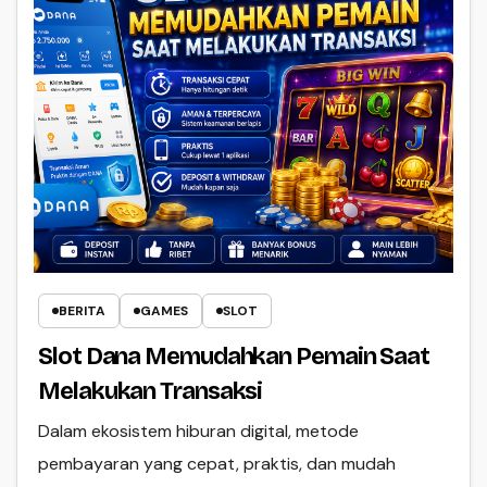
BERITA
GAMES
SLOT
Slot Dana Memudahkan Pemain Saat
Melakukan Transaksi
Dalam ekosistem hiburan digital, metode
pembayaran yang cepat, praktis, dan mudah