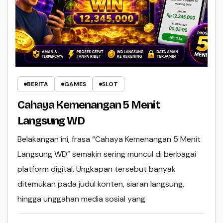
BERITA
GAMES
SLOT
Cahaya Kemenangan 5 Menit
Langsung WD
Belakangan ini, frasa “Cahaya Kemenangan 5 Menit
Langsung WD” semakin sering muncul di berbagai
platform digital. Ungkapan tersebut banyak
ditemukan pada judul konten, siaran langsung,
hingga unggahan media sosial yang