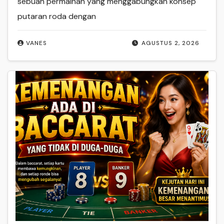
sebuah permainan yang menggabungkan konsep
putaran roda dengan
VANES
AGUSTUS 2, 2026