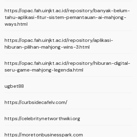
https://opac.fah.uinjkt.ac.id/repository/banyak-belum-
tahu-aplikasi-fitur-sistem-pemantauan-ai-mahjong-
ways.html
https://opac.fah.uinjkt.ac.id/repository/aplikasi-
hiburan-pilihan-mahjong-wins-3.html
https://opac.fah.uinjkt.ac.id/repository/hiburan-digital-
seru-game-mahjong-legenda.html
ugbet88
https://curbsidecafelv.com/
https://celebritynetworthwiki.org
https://moretonbusinesspark.com