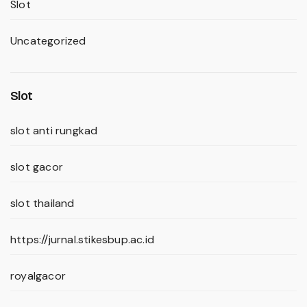
Slot
Uncategorized
Slot
slot anti rungkad
slot gacor
slot thailand
https://jurnal.stikesbup.ac.id
royalgacor