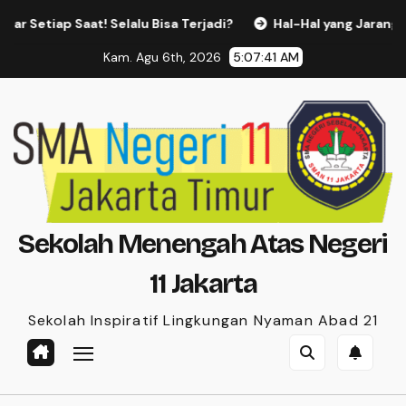
Skip
u Bisa Terjadi?
Hal-Hal yang Jarang Diketahui Tentang P
to
Kam. Agu 6th, 2026
5:07:43 AM
content
Sekolah Menengah Atas Negeri
11 Jakarta
Sekolah Inspiratif Lingkungan Nyaman Abad 21