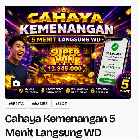
BERITA
GAMES
SLOT
BE
Cahaya Kemenangan 5
Si
Menit Langsung WD
Te