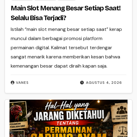
Main Slot Menang Besar Setiap Saat!
Selalu Bisa Terjadi?
Istilah “main slot menang besar setiap saat” kerap
muncul dalam berbagai promosi platform
permainan digital. Kalimat tersebut terdengar
sangat menarik karena memberikan kesan bahwa
kemenangan besar dapat diraih kapan saja.
VANES
AGUSTUS 4, 2026