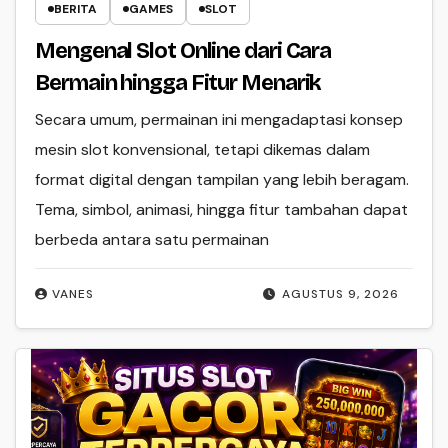
BERITA
GAMES
SLOT
Mengenal Slot Online dari Cara
Bermain hingga Fitur Menarik
Secara umum, permainan ini mengadaptasi konsep
mesin slot konvensional, tetapi dikemas dalam
format digital dengan tampilan yang lebih beragam.
Tema, simbol, animasi, hingga fitur tambahan dapat
berbeda antara satu permainan
VANES
AGUSTUS 9, 2026