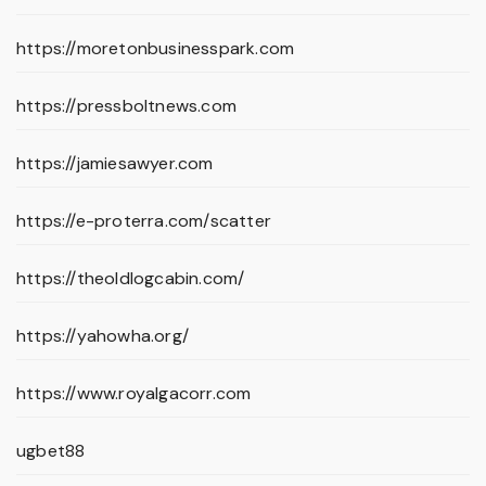
https://moretonbusinesspark.com
https://pressboltnews.com
https://jamiesawyer.com
https://e-proterra.com/scatter
https://theoldlogcabin.com/
https://yahowha.org/
https://www.royalgacorr.com
ugbet88