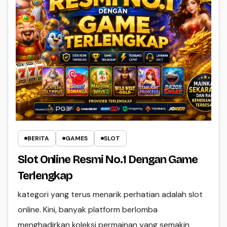
BERITA
GAMES
SLOT
Slot Online Resmi No.1 Dengan Game
Terlengkap
kategori yang terus menarik perhatian adalah slot
online. Kini, banyak platform berlomba
menghadirkan koleksi permainan yang semakin