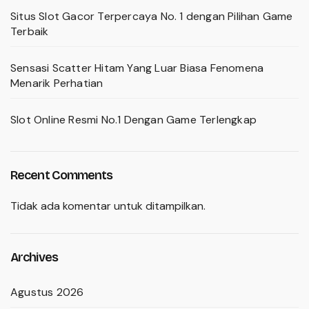
Situs Slot Gacor Terpercaya No. 1 dengan Pilihan Game
Terbaik
Sensasi Scatter Hitam Yang Luar Biasa Fenomena
Menarik Perhatian
Slot Online Resmi No.1 Dengan Game Terlengkap
Recent Comments
Tidak ada komentar untuk ditampilkan.
Archives
Agustus 2026