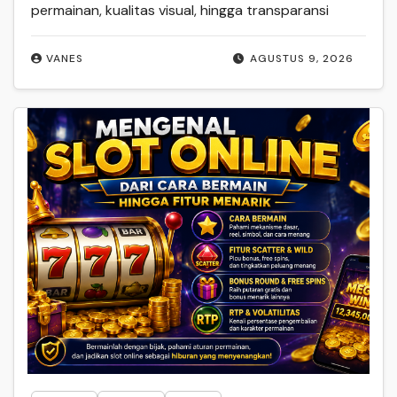
permainan, kualitas visual, hingga transparansi
VANES
AGUSTUS 9, 2026