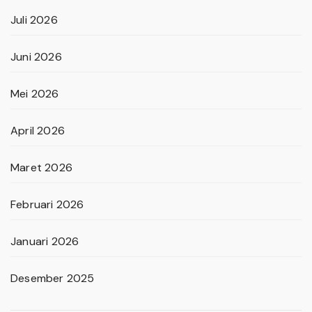
Juli 2026
Juni 2026
Mei 2026
April 2026
Maret 2026
Februari 2026
Januari 2026
Desember 2025