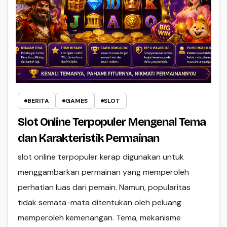
BERITA
GAMES
SLOT
Slot Online Terpopuler Mengenal Tema
dan Karakteristik Permainan
slot online terpopuler kerap digunakan untuk
menggambarkan permainan yang memperoleh
perhatian luas dari pemain. Namun, popularitas
tidak semata-mata ditentukan oleh peluang
memperoleh kemenangan. Tema, mekanisme