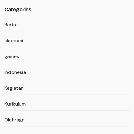
Categories
Berita
ekonomi
games
Indonesia
Kegiatan
Kurikulum
Olahraga