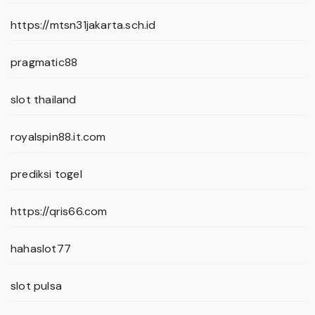
https://mtsn31jakarta.sch.id
pragmatic88
slot thailand
royalspin88.it.com
prediksi togel
https://qris66.com
hahaslot77
slot pulsa