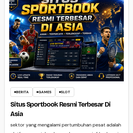
BERITA
GAMES
SLOT
Situs Sportbook Resmi Terbesar Di
Asia
sektor yang mengalami pertumbuhan pesat adalah