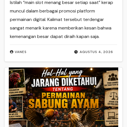
Istilah “main slot menang besar setiap saat” kerap
muncul dalam berbagai promosi platform
permainan digital. Kalimat tersebut terdengar
sangat menarik karena memberikan kesan bahwa
kemenangan besar dapat diraih kapan saja.
VANES
AGUSTUS 4, 2026