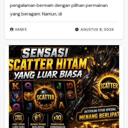
pengalaman bermain dengan pilihan permainan
yang beragam. Namun, di
VANES
AGUSTUS 8, 2026