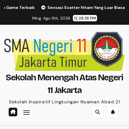
Skip
Sensasi Scatter Hitam Yang Luar Biasa Fenomena Menarik Perh
to
Ming. Agu 9th, 2026
12:28:40 PM
content
Sekolah Menengah Atas Negeri
11 Jakarta
Sekolah Inspiratif Lingkungan Nyaman Abad 21