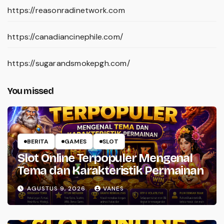
https://reasonradinetwork.com
https://canadiancinephile.com/
https://sugarandsmokepgh.com/
You missed
BERITA
GAMES
SLOT
Slot Online Terpopuler Mengenal
Tema dan Karakteristik Permainan
AGUSTUS 9, 2026
VANES