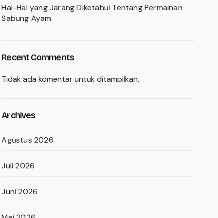
Hal-Hal yang Jarang Diketahui Tentang Permainan
Sabung Ayam
Recent Comments
Tidak ada komentar untuk ditampilkan.
Archives
Agustus 2026
Juli 2026
Juni 2026
Mei 2026