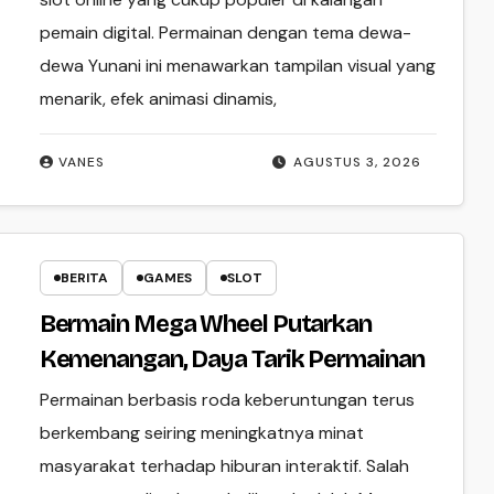
pemain digital. Permainan dengan tema dewa-
dewa Yunani ini menawarkan tampilan visual yang
menarik, efek animasi dinamis,
VANES
AGUSTUS 3, 2026
BERITA
GAMES
SLOT
Bermain Mega Wheel Putarkan
Kemenangan, Daya Tarik Permainan
Permainan berbasis roda keberuntungan terus
berkembang seiring meningkatnya minat
masyarakat terhadap hiburan interaktif. Salah