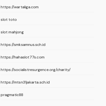
https://wartaliga.com
slot toto
slot mahjong
https://smksamnus.sch.id
https://hahaslot77s.com
https://socialistresurgence.org/charity/
https://mtsn31jakarta.sch.id
pragmatic88