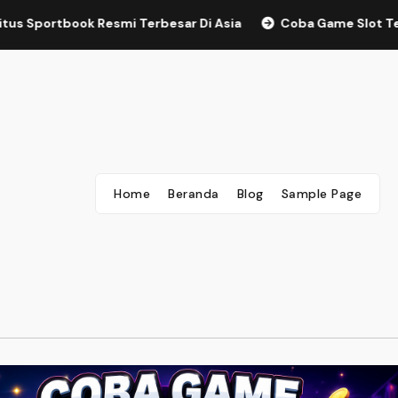
k Resmi Terbesar Di Asia
Coba Game Slot Terbaru dan Ter
Home
Beranda
Blog
Sample Page