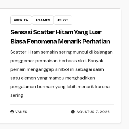
BERITA
GAMES
SLOT
Sensasi Scatter Hitam Yang Luar
Biasa Fenomena Menarik Perhatian
Scatter Hitam semakin sering muncul di kalangan
penggemar permainan berbasis slot. Banyak
pemain menganggap simbol ini sebagai salah
satu elemen yang mampu menghadirkan
pengalaman bermain yang lebih menarik karena
sering
VANES
AGUSTUS 7, 2026