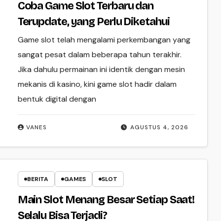
Coba Game Slot Terbaru dan
Terupdate, yang Perlu Diketahui
Game slot telah mengalami perkembangan yang
sangat pesat dalam beberapa tahun terakhir.
Jika dahulu permainan ini identik dengan mesin
mekanis di kasino, kini game slot hadir dalam
bentuk digital dengan
VANES
AGUSTUS 4, 2026
BERITA
GAMES
SLOT
Main Slot Menang Besar Setiap Saat!
Selalu Bisa Terjadi?