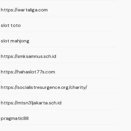
https://wartaliga.com
slot toto
slot mahjong
https://smksamnus.sch.id
https://hahaslot77s.com
https://socialistresurgence.org/charity/
https://mtsn31jakarta.sch.id
pragmatic88