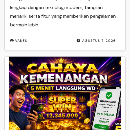
lengkap dengan teknologi modern, tampilan
menarik, serta fitur yang memberikan pengalaman
bermain lebih
VANES
AGUSTUS 7, 2026