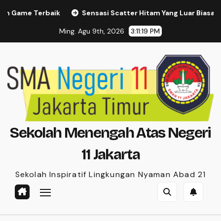
Skip
Sensasi Scatter Hitam Yang Luar Biasa Fenomena Menarik Per
to
Ming. Agu 9th, 2026
3:11:20 PM
content
Sekolah Menengah Atas Negeri
11 Jakarta
Sekolah Inspiratif Lingkungan Nyaman Abad 21