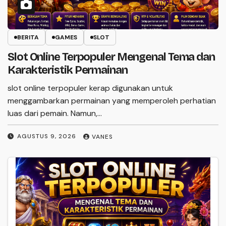
BERITA
GAMES
SLOT
Slot Online Terpopuler Mengenal Tema dan
Karakteristik Permainan
slot online terpopuler kerap digunakan untuk
menggambarkan permainan yang memperoleh perhatian
luas dari pemain. Namun,…
AGUSTUS 9, 2026
VANES