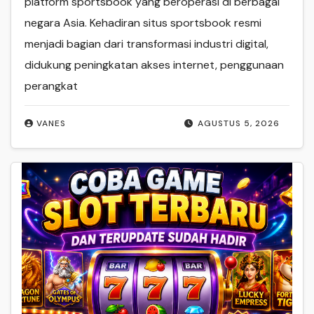
platform sportsbook yang beroperasi di berbagai
negara Asia. Kehadiran situs sportsbook resmi
menjadi bagian dari transformasi industri digital,
didukung peningkatan akses internet, penggunaan
perangkat
VANES
AGUSTUS 5, 2026