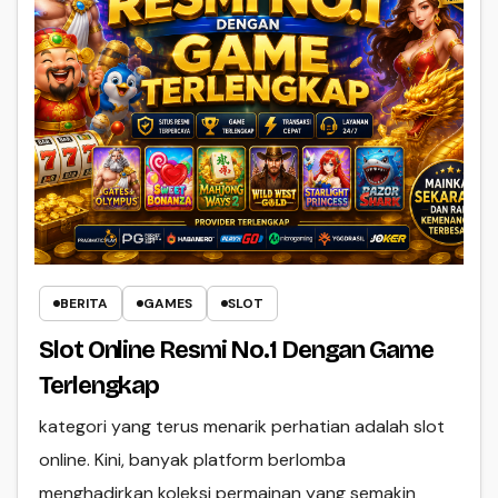
BERITA
GAMES
SLOT
Slot Online Resmi No.1 Dengan Game
Terlengkap
kategori yang terus menarik perhatian adalah slot
online. Kini, banyak platform berlomba
menghadirkan koleksi permainan yang semakin