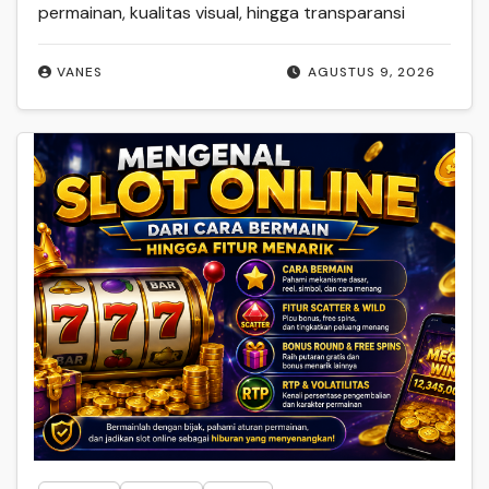
permainan, kualitas visual, hingga transparansi
VANES
AGUSTUS 9, 2026