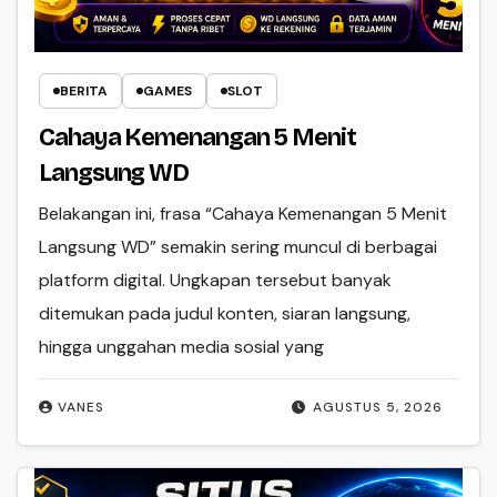
BERITA
GAMES
SLOT
Cahaya Kemenangan 5 Menit
Langsung WD
Belakangan ini, frasa “Cahaya Kemenangan 5 Menit
Langsung WD” semakin sering muncul di berbagai
platform digital. Ungkapan tersebut banyak
ditemukan pada judul konten, siaran langsung,
hingga unggahan media sosial yang
VANES
AGUSTUS 5, 2026