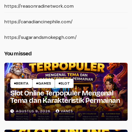
https://reasonradinetwork.com
https://canadiancinephile.com/
https://sugarandsmokepgh.com/
You missed
BERITA
GAMES
SLOT
Slot Online Terpopuler Mengenal
Tema dan Karakteristik Permainan
AGUSTUS 9, 2026
VANES