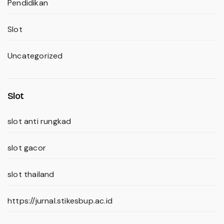
Pendidikan
Slot
Uncategorized
Slot
slot anti rungkad
slot gacor
slot thailand
https://jurnal.stikesbup.ac.id