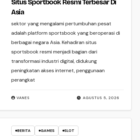
Situs Sportbook Resmi Terbesar Di
Asia
sektor yang mengalami pertumbuhan pesat
adalah platform sportsbook yang beroperasi di
berbagai negara Asia. Kehadiran situs
sportsbook resmi menjadi bagian dari
transformasi industri digital, didukung
peningkatan akses internet, penggunaan
perangkat
VANES
AGUSTUS 5, 2026
BERITA
GAMES
SLOT