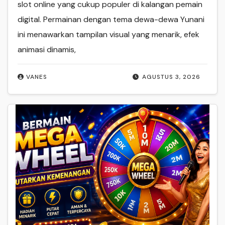
slot online yang cukup populer di kalangan pemain
digital. Permainan dengan tema dewa-dewa Yunani
ini menawarkan tampilan visual yang menarik, efek
animasi dinamis,
VANES
AGUSTUS 3, 2026