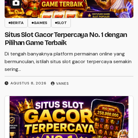
BERITA
GAMES
SLOT
Situs Slot Gacor Terpercaya No. 1 dengan
Pilihan Game Terbaik
Di tengah banyaknya platform permainan online yang
bermunculan, istilah situs slot gacor terpercaya semakin
sering…
AGUSTUS 8, 2026
VANES