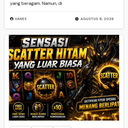
yang beragam. Namun, di
VANES
AGUSTUS 8, 2026