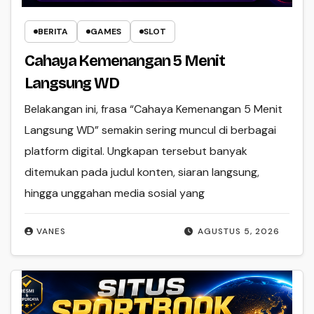
BERITA
GAMES
SLOT
Cahaya Kemenangan 5 Menit
Langsung WD
Belakangan ini, frasa “Cahaya Kemenangan 5 Menit
Langsung WD” semakin sering muncul di berbagai
platform digital. Ungkapan tersebut banyak
ditemukan pada judul konten, siaran langsung,
hingga unggahan media sosial yang
VANES
AGUSTUS 5, 2026