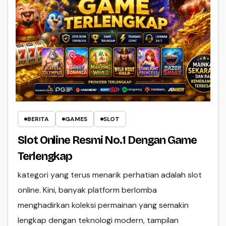
BERITA
GAMES
SLOT
Slot Online Resmi No.1 Dengan Game
Terlengkap
kategori yang terus menarik perhatian adalah slot
online. Kini, banyak platform berlomba
menghadirkan koleksi permainan yang semakin
lengkap dengan teknologi modern, tampilan