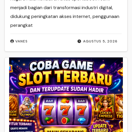
menjadi bagian dari transformasi industri digital,
didukung peningkatan akses internet, penggunaan
perangkat
VANES
AGUSTUS 5, 2026