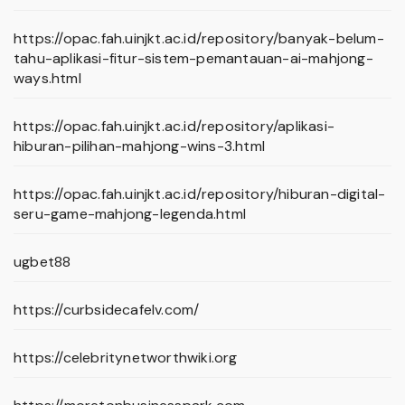
https://opac.fah.uinjkt.ac.id/repository/banyak-belum-
tahu-aplikasi-fitur-sistem-pemantauan-ai-mahjong-
ways.html
https://opac.fah.uinjkt.ac.id/repository/aplikasi-
hiburan-pilihan-mahjong-wins-3.html
https://opac.fah.uinjkt.ac.id/repository/hiburan-digital-
seru-game-mahjong-legenda.html
ugbet88
https://curbsidecafelv.com/
https://celebritynetworthwiki.org