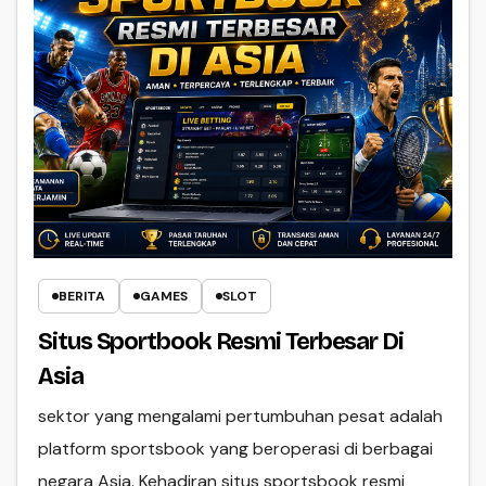
BERITA
GAMES
SLOT
Situs Sportbook Resmi Terbesar Di
Asia
sektor yang mengalami pertumbuhan pesat adalah
platform sportsbook yang beroperasi di berbagai
negara Asia. Kehadiran situs sportsbook resmi