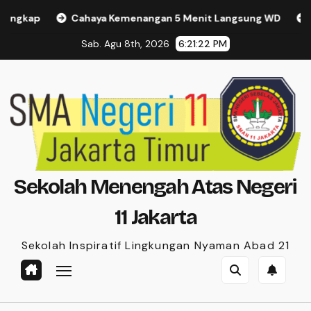
Skip
 Kemenangan 5 Menit Langsung WD
Situs Sportbook Resm
to
Sab. Agu 8th, 2026
6:21:24 PM
content
Sekolah Menengah Atas Negeri
11 Jakarta
Sekolah Inspiratif Lingkungan Nyaman Abad 21