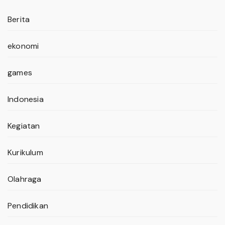
Berita
ekonomi
games
Indonesia
Kegiatan
Kurikulum
Olahraga
Pendidikan