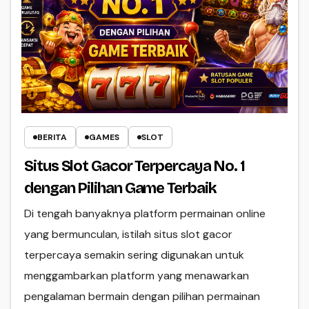
BERITA
GAMES
SLOT
Situs Slot Gacor Terpercaya No. 1
dengan Pilihan Game Terbaik
Di tengah banyaknya platform permainan online
yang bermunculan, istilah situs slot gacor
terpercaya semakin sering digunakan untuk
menggambarkan platform yang menawarkan
pengalaman bermain dengan pilihan permainan