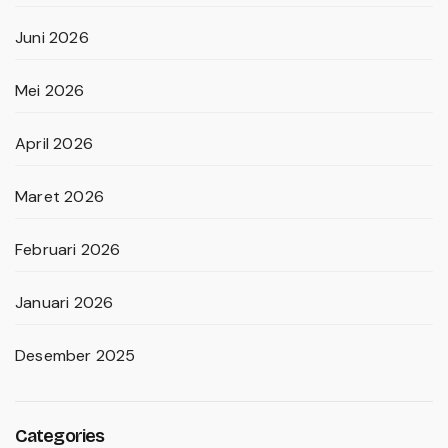
Juni 2026
Mei 2026
April 2026
Maret 2026
Februari 2026
Januari 2026
Desember 2025
Categories