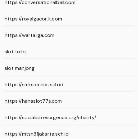
https://conversationalball.com
https://royalgacor.it.com
https://wartaliga.com
slot toto
slot mahjong
https://smksamnus.sch.id
https://hahaslot77s.com
https://socialistresurgence.org/charity/
https://mtsn31jakarta.sch.id