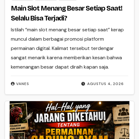
Main Slot Menang Besar Setiap Saat!
Selalu Bisa Terjadi?
Istilah “main slot menang besar setiap saat” kerap
muncul dalam berbagai promosi platform
permainan digital. Kalimat tersebut terdengar
sangat menarik karena memberikan kesan bahwa
kemenangan besar dapat diraih kapan saja.
VANES
AGUSTUS 4, 2026