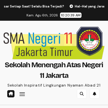
Skip
u Bisa Terjadi?
Hal-Hal yang Jarang Diketahui Tentang P
to
Kam. Agu 6th, 2026
10:20:41 AM
content
Sekolah Menengah Atas Negeri
11 Jakarta
Sekolah Inspiratif Lingkungan Nyaman Abad 21