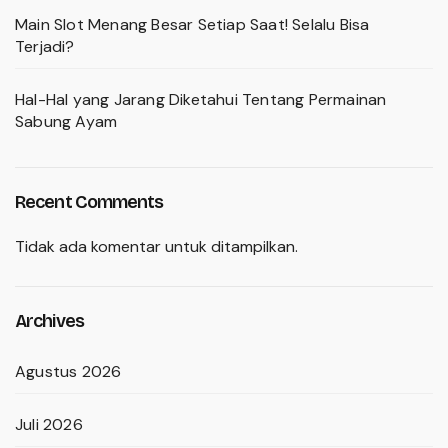
Main Slot Menang Besar Setiap Saat! Selalu Bisa
Terjadi?
Hal-Hal yang Jarang Diketahui Tentang Permainan
Sabung Ayam
Recent Comments
Tidak ada komentar untuk ditampilkan.
Archives
Agustus 2026
Juli 2026