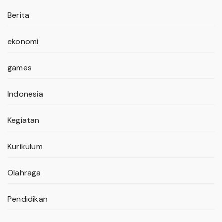
Berita
ekonomi
games
Indonesia
Kegiatan
Kurikulum
Olahraga
Pendidikan