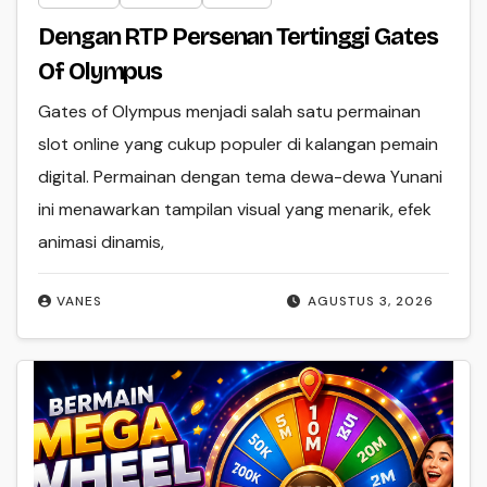
Dengan RTP Persenan Tertinggi Gates
Of Olympus
Gates of Olympus menjadi salah satu permainan
slot online yang cukup populer di kalangan pemain
digital. Permainan dengan tema dewa-dewa Yunani
ini menawarkan tampilan visual yang menarik, efek
animasi dinamis,
VANES
AGUSTUS 3, 2026