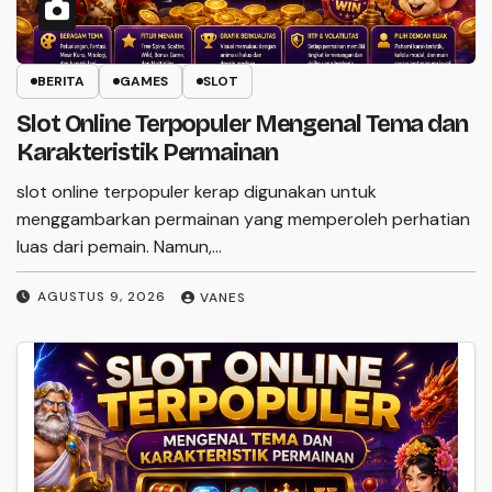
BERITA
GAMES
SLOT
Slot Online Terpopuler Mengenal Tema dan
Karakteristik Permainan
slot online terpopuler kerap digunakan untuk
menggambarkan permainan yang memperoleh perhatian
luas dari pemain. Namun,…
AGUSTUS 9, 2026
VANES