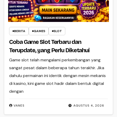
BERITA
GAMES
SLOT
Coba Game Slot Terbaru dan
Terupdate, yang Perlu Diketahui
Game slot telah mengalami perkembangan yang
sangat pesat dalam beberapa tahun terakhir. Jika
dahulu permainan ini identik dengan mesin mekanis
di kasino, kini game slot hadir dalam bentuk digital
dengan
VANES
AGUSTUS 4, 2026