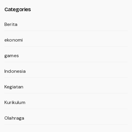
Categories
Berita
ekonomi
games
Indonesia
Kegiatan
Kurikulum
Olahraga