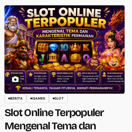
ERITA
GAMES
SLOT
BERIT
lot Online Terpopuler
Men
engenal Tema dan
Car