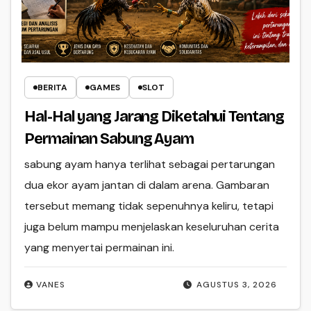
BERITA
GAMES
SLOT
Hal-Hal yang Jarang Diketahui Tentang
Permainan Sabung Ayam
sabung ayam hanya terlihat sebagai pertarungan
dua ekor ayam jantan di dalam arena. Gambaran
tersebut memang tidak sepenuhnya keliru, tetapi
juga belum mampu menjelaskan keseluruhan cerita
yang menyertai permainan ini.
VANES
AGUSTUS 3, 2026