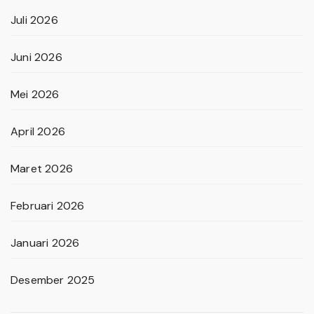
Juli 2026
Juni 2026
Mei 2026
April 2026
Maret 2026
Februari 2026
Januari 2026
Desember 2025