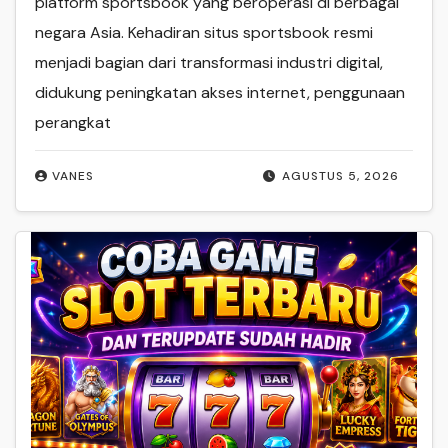
platform sportsbook yang beroperasi di berbagai
negara Asia. Kehadiran situs sportsbook resmi
menjadi bagian dari transformasi industri digital,
didukung peningkatan akses internet, penggunaan
perangkat
VANES
AGUSTUS 5, 2026