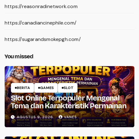
https://reasonradinetwork.com
https://canadiancinephile.com/
https://sugarandsmokepgh.com/
You missed
BERITA
GAMES
SLOT
Slot Online Terpopuler Mengenal
Tema dan Karakteristik Permainan
AGUSTUS 9, 2026
VANES