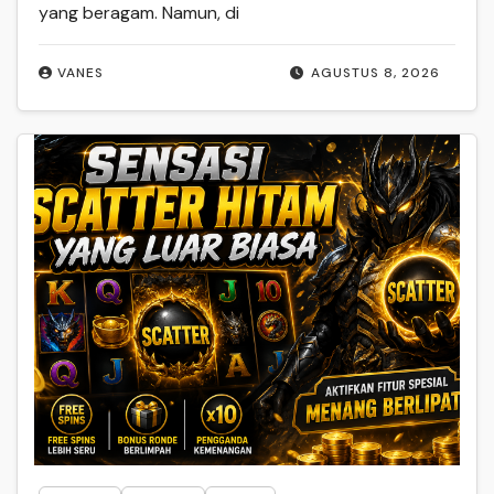
yang beragam. Namun, di
VANES
AGUSTUS 8, 2026