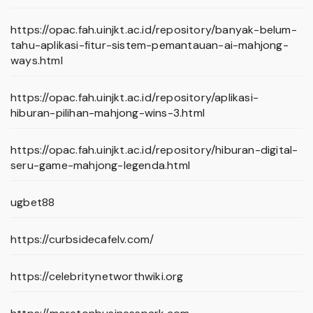
https://opac.fah.uinjkt.ac.id/repository/banyak-belum-
tahu-aplikasi-fitur-sistem-pemantauan-ai-mahjong-
ways.html
https://opac.fah.uinjkt.ac.id/repository/aplikasi-
hiburan-pilihan-mahjong-wins-3.html
https://opac.fah.uinjkt.ac.id/repository/hiburan-digital-
seru-game-mahjong-legenda.html
ugbet88
https://curbsidecafelv.com/
https://celebritynetworthwiki.org