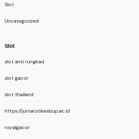
Slot
Uncategorized
Slot
slot anti rungkad
slot gacor
slot thailand
https://jurnal.stikesbup.ac.id
royalgacor