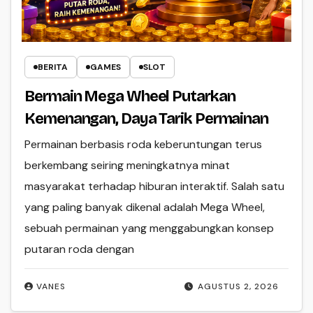
BERITA
GAMES
SLOT
Bermain Mega Wheel Putarkan
Kemenangan, Daya Tarik Permainan
Permainan berbasis roda keberuntungan terus
berkembang seiring meningkatnya minat
masyarakat terhadap hiburan interaktif. Salah satu
yang paling banyak dikenal adalah Mega Wheel,
sebuah permainan yang menggabungkan konsep
putaran roda dengan
VANES
AGUSTUS 2, 2026