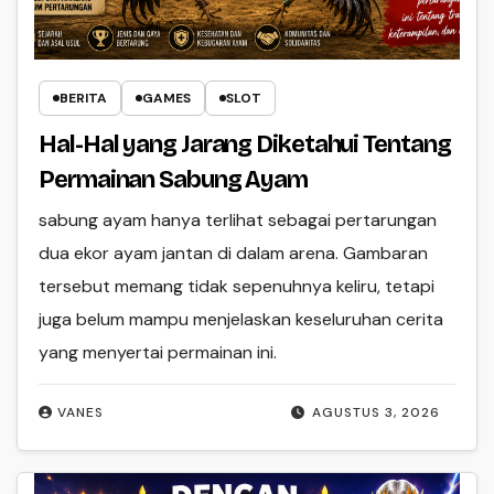
BERITA
GAMES
SLOT
Hal-Hal yang Jarang Diketahui Tentang
Permainan Sabung Ayam
sabung ayam hanya terlihat sebagai pertarungan
dua ekor ayam jantan di dalam arena. Gambaran
tersebut memang tidak sepenuhnya keliru, tetapi
juga belum mampu menjelaskan keseluruhan cerita
yang menyertai permainan ini.
VANES
AGUSTUS 3, 2026