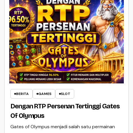
BERITA
GAMES
SLOT
Dengan RTP Persenan Tertinggi Gates
Of Olympus
Gates of Olympus menjadi salah satu permainan