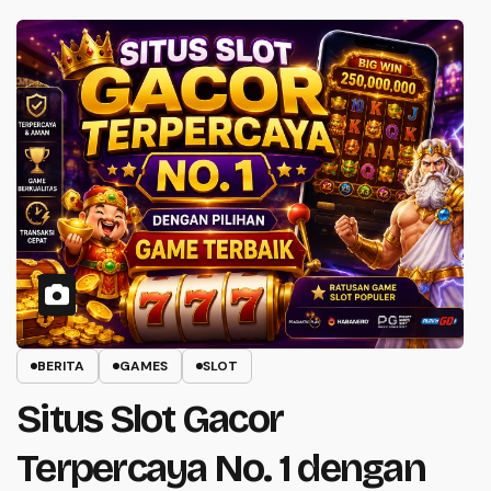
BERITA
GAMES
SLOT
BER
Situs Slot Gacor
Se
Terpercaya No. 1 dengan
Ya