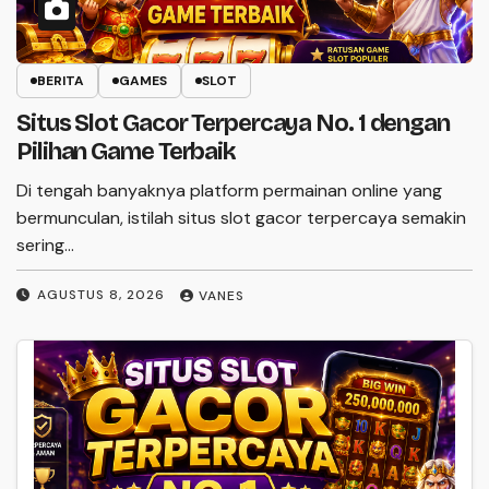
BERITA
GAMES
SLOT
Situs Slot Gacor Terpercaya No. 1 dengan
Pilihan Game Terbaik
Di tengah banyaknya platform permainan online yang
bermunculan, istilah situs slot gacor terpercaya semakin
sering…
AGUSTUS 8, 2026
VANES