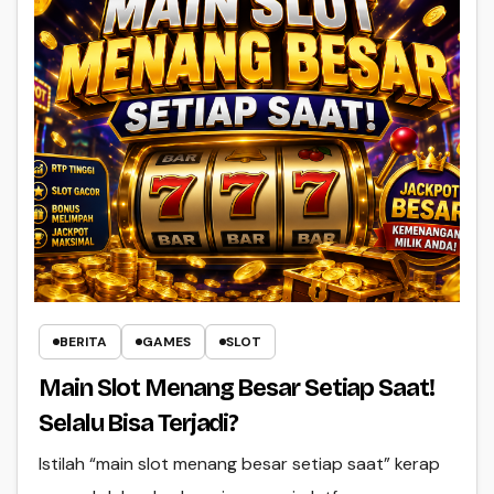
BERITA
GAMES
SLOT
Main Slot Menang Besar Setiap Saat!
Selalu Bisa Terjadi?
Istilah “main slot menang besar setiap saat” kerap