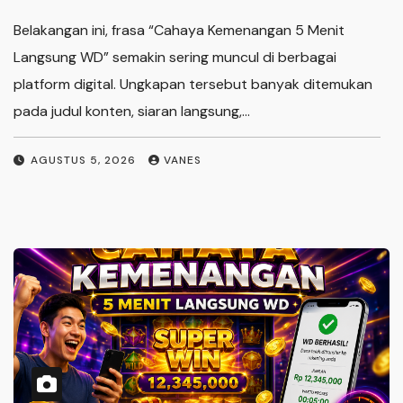
elakangan ini, frasa “Cahaya Kemenangan 5 Menit
sekto
angsung WD” semakin sering muncul di berbagai
platf
latform digital. Ungkapan tersebut banyak ditemukan
negar
ada judul konten, siaran langsung,…
bagian
AGUSTUS 5, 2026
VANES
AGU