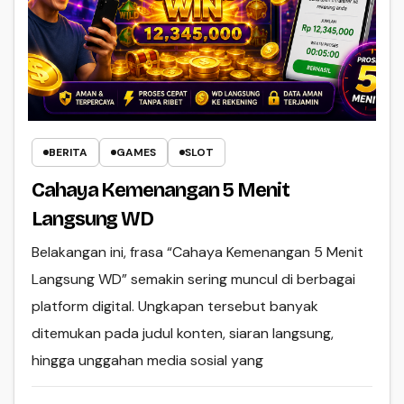
BERITA
GAMES
SLOT
Cahaya Kemenangan 5 Menit
Langsung WD
Belakangan ini, frasa “Cahaya Kemenangan 5 Menit
Langsung WD” semakin sering muncul di berbagai
platform digital. Ungkapan tersebut banyak
ditemukan pada judul konten, siaran langsung,
hingga unggahan media sosial yang