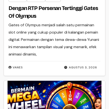
Dengan RTP Persenan Tertinggi Gates
Of Olympus
Gates of Olympus menjadi salah satu permainan
slot online yang cukup populer di kalangan pemain
digital. Permainan dengan tema dewa-dewa Yunani
ini menawarkan tampilan visual yang menarik, efek
animasi dinamis,
VANES
AGUSTUS 3, 2026