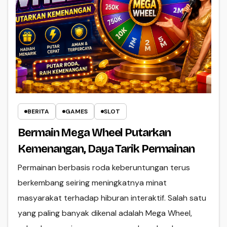
BERITA
GAMES
SLOT
Bermain Mega Wheel Putarkan
Kemenangan, Daya Tarik Permainan
Permainan berbasis roda keberuntungan terus
berkembang seiring meningkatnya minat
masyarakat terhadap hiburan interaktif. Salah satu
yang paling banyak dikenal adalah Mega Wheel,