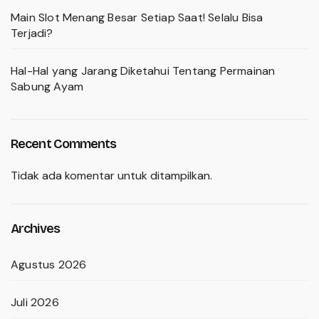
Main Slot Menang Besar Setiap Saat! Selalu Bisa
Terjadi?
Hal-Hal yang Jarang Diketahui Tentang Permainan
Sabung Ayam
Recent Comments
Tidak ada komentar untuk ditampilkan.
Archives
Agustus 2026
Juli 2026