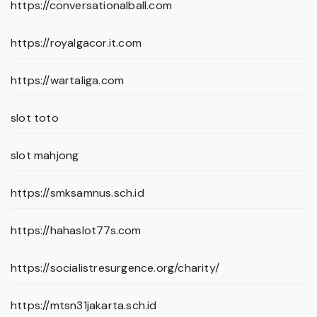
https://conversationalball.com
https://royalgacor.it.com
https://wartaliga.com
slot toto
slot mahjong
https://smksamnus.sch.id
https://hahaslot77s.com
https://socialistresurgence.org/charity/
https://mtsn31jakarta.sch.id