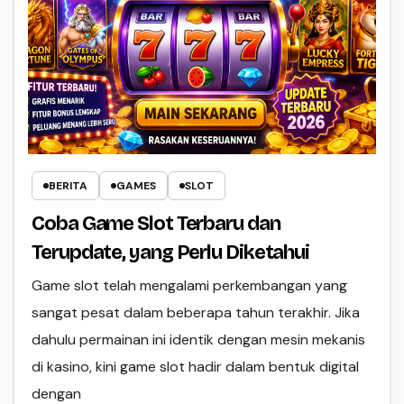
BERITA
GAMES
SLOT
Coba Game Slot Terbaru dan
Terupdate, yang Perlu Diketahui
Game slot telah mengalami perkembangan yang
sangat pesat dalam beberapa tahun terakhir. Jika
dahulu permainan ini identik dengan mesin mekanis
di kasino, kini game slot hadir dalam bentuk digital
dengan