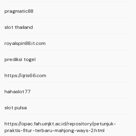
pragmatic88
slot thailand
royalspin88.it.com
prediksi togel
https://qris66.com
hahaslot77
slot pulsa
https://opac.fah.uinjkt.ac.id/repository/petunjuk-
praktis-fitur-terbaru-mahjong-ways-2.html