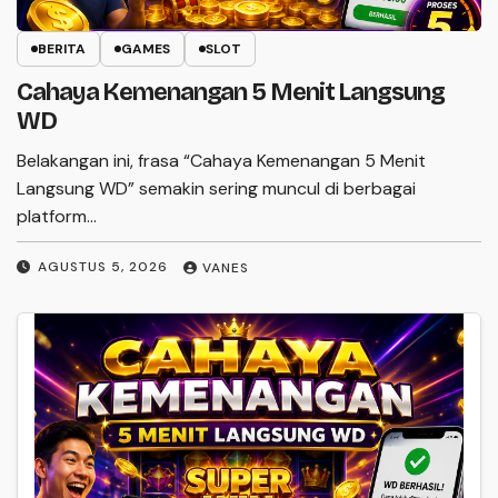
BERITA
GAMES
SLOT
Cahaya Kemenangan 5 Menit Langsung
WD
Belakangan ini, frasa “Cahaya Kemenangan 5 Menit
Langsung WD” semakin sering muncul di berbagai
platform…
AGUSTUS 5, 2026
VANES