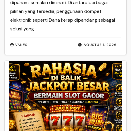
dipahami semakin diminati. Di antara berbagai
pilihan yang tersedia, penggunaan dompet
elektronik seperti Dana kerap dipandang sebagai
solusi yang
VANES
AGUSTUS 1, 2026