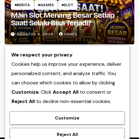
BERITA
GAMES
SLOT
Main Slot Menang Besar Setiap
Saat! Selalu Bisa Terjadi?
AGUSTUS 4, 2026
VANES
We respect your privacy
Cookies help us improve your experience, deliver
personalized content, and analyze traffic. You
can choose which cookies to allow by clicking
Customize
. Click
Accept All
to consent or
Reject All
to decline non-essential cookies.
Sekolah Menengah Atas
Negeri 11 Jakarta
Customize
Reject All