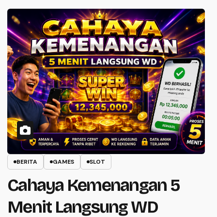
BERITA
GAMES
SLOT
BER
Cahaya Kemenangan 5
Si
Menit Langsung WD
Te