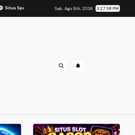
book Resmi Terbesar Di Asia
Situs Slot Gacor Terpercay
Sab. Agu 8th, 2026
3:27:59 PM
BERITA
GAMES
SLOT