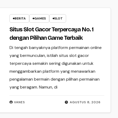
BERITA
GAMES
SLOT
Situs Slot Gacor Terpercaya No. 1
dengan Pilihan Game Terbaik
Di tengah banyaknya platform permainan online
yang bermunculan, istilah situs slot gacor
terpercaya semakin sering digunakan untuk
menggambarkan platform yang menawarkan
pengalaman bermain dengan pilihan permainan
yang beragam. Namun, di
VANES
AGUSTUS 8, 2026