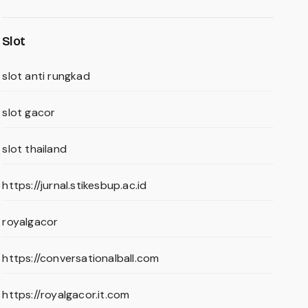
Slot
slot anti rungkad
slot gacor
slot thailand
https://jurnal.stikesbup.ac.id
royalgacor
https://conversationalball.com
https://royalgacor.it.com