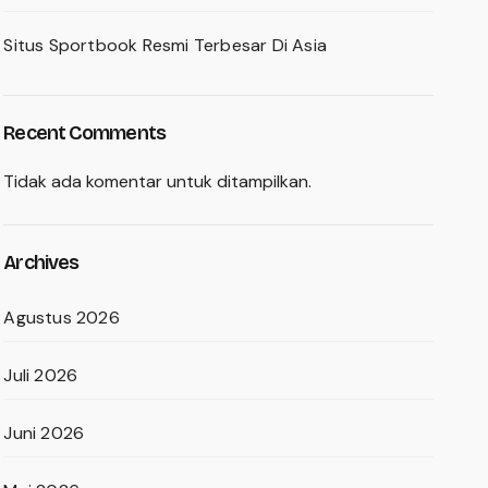
Situs Sportbook Resmi Terbesar Di Asia
Recent Comments
Tidak ada komentar untuk ditampilkan.
Archives
Agustus 2026
Juli 2026
Juni 2026