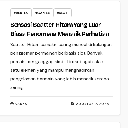
BERITA
GAMES
SLOT
Sensasi Scatter Hitam Yang Luar
Biasa Fenomena Menarik Perhatian
Scatter Hitam semakin sering muncul di kalangan
penggemar permainan berbasis slot. Banyak
pemain menganggap simbol ini sebagai salah
satu elemen yang mampu menghadirkan
pengalaman bermain yang lebih menarik karena
sering
VANES
AGUSTUS 7, 2026