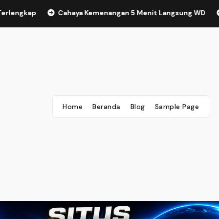
Cahaya Kemenangan 5 Menit Langsung WD
Situs Sport
Home
Beranda
Blog
Sample Page