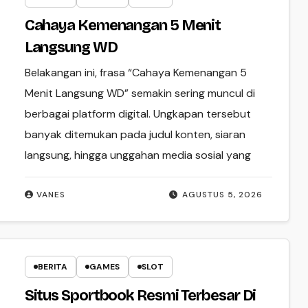
Cahaya Kemenangan 5 Menit
Langsung WD
Belakangan ini, frasa “Cahaya Kemenangan 5
Menit Langsung WD” semakin sering muncul di
berbagai platform digital. Ungkapan tersebut
banyak ditemukan pada judul konten, siaran
langsung, hingga unggahan media sosial yang
VANES
AGUSTUS 5, 2026
BERITA
GAMES
SLOT
Situs Sportbook Resmi Terbesar Di