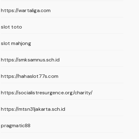
https://wartaliga.com
slot toto
slot mahjong
https://smksamnus.sch.id
https://hahaslot77s.com
https://socialistresurgence.org/charity/
https://mtsn31jakarta.sch.id
pragmatic88