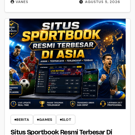
VANES
AGUSTUS 5, 2026
BERITA
GAMES
SLOT
Situs Sportbook Resmi Terbesar Di