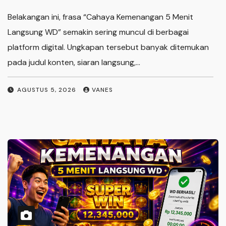
elakangan ini, frasa “Cahaya Kemenangan 5 Menit
sekto
angsung WD” semakin sering muncul di berbagai
platf
latform digital. Ungkapan tersebut banyak ditemukan
negar
ada judul konten, siaran langsung,…
bagian
AGUSTUS 5, 2026
VANES
AGU