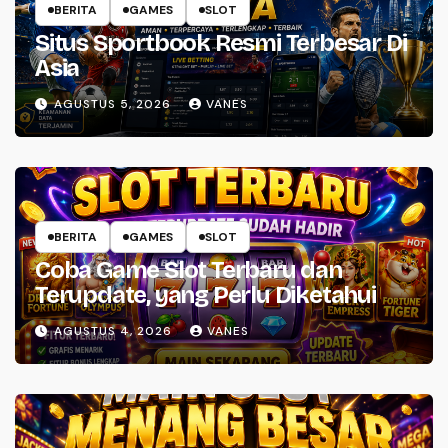
BERITA
GAMES
SLOT
Situs Sportbook Resmi Terbesar Di
Asia
AGUSTUS 5, 2026
VANES
BERITA
GAMES
SLOT
Coba Game Slot Terbaru dan
Terupdate, yang Perlu Diketahui
AGUSTUS 4, 2026
VANES