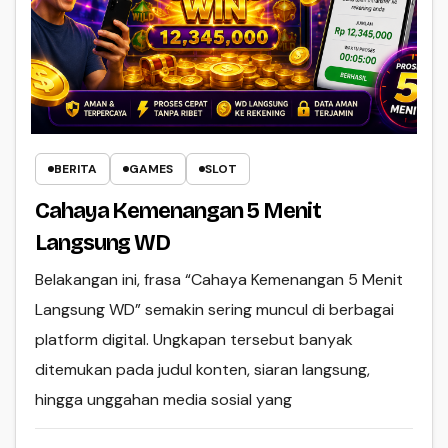
BERITA
GAMES
SLOT
Cahaya Kemenangan 5 Menit
Langsung WD
Belakangan ini, frasa “Cahaya Kemenangan 5 Menit
Langsung WD” semakin sering muncul di berbagai
platform digital. Ungkapan tersebut banyak
ditemukan pada judul konten, siaran langsung,
hingga unggahan media sosial yang