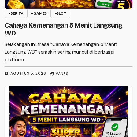
BERITA
GAMES
SLOT
Cahaya Kemenangan 5 Menit Langsung
WD
Belakangan ini, frasa “Cahaya Kemenangan 5 Menit
Langsung WD” semakin sering muncul di berbagai
platform…
AGUSTUS 5, 2026
VANES