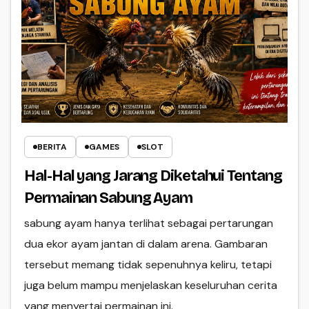
BERITA
GAMES
SLOT
Hal-Hal yang Jarang Diketahui Tentang
Permainan Sabung Ayam
sabung ayam hanya terlihat sebagai pertarungan
dua ekor ayam jantan di dalam arena. Gambaran
tersebut memang tidak sepenuhnya keliru, tetapi
juga belum mampu menjelaskan keseluruhan cerita
yang menyertai permainan ini.