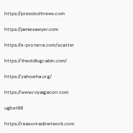
https://pressboltnews.com
https://jamiesawyer.com
https://e-proterra.com/scatter
https://theoldlogcabin.com/
https://yahowha.org/
https://www.royalgacorr.com
ugbet88
https://reasonradinetwork.com