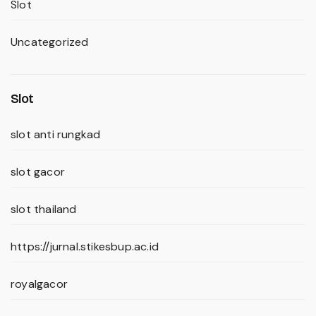
Slot
Uncategorized
Slot
slot anti rungkad
slot gacor
slot thailand
https://jurnal.stikesbup.ac.id
royalgacor