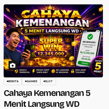
BERITA
GAMES
SLOT
BER
Cahaya Kemenangan 5
Si
Menit Langsung WD
Te