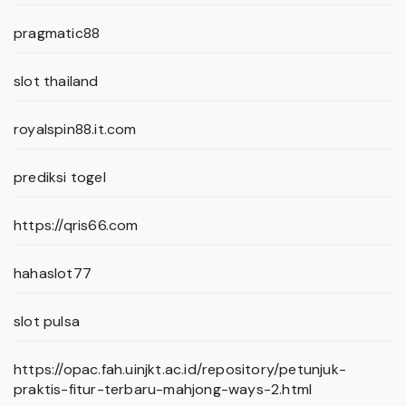
pragmatic88
slot thailand
royalspin88.it.com
prediksi togel
https://qris66.com
hahaslot77
slot pulsa
https://opac.fah.uinjkt.ac.id/repository/petunjuk-
praktis-fitur-terbaru-mahjong-ways-2.html