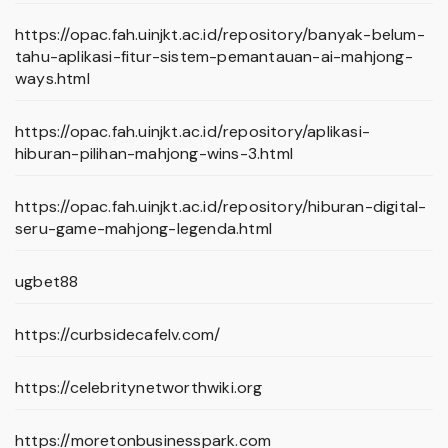
https://opac.fah.uinjkt.ac.id/repository/banyak-belum-
tahu-aplikasi-fitur-sistem-pemantauan-ai-mahjong-
ways.html
https://opac.fah.uinjkt.ac.id/repository/aplikasi-
hiburan-pilihan-mahjong-wins-3.html
https://opac.fah.uinjkt.ac.id/repository/hiburan-digital-
seru-game-mahjong-legenda.html
ugbet88
https://curbsidecafelv.com/
https://celebritynetworthwiki.org
https://moretonbusinesspark.com