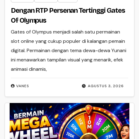
Dengan RTP Persenan Tertinggi Gates
Of Olympus
Gates of Olympus menjadi salah satu permainan
slot online yang cukup populer di kalangan pemain
digital. Permainan dengan tema dewa-dewa Yunani
ini menawarkan tampilan visual yang menarik, efek
animasi dinamis,
VANES
AGUSTUS 3, 2026