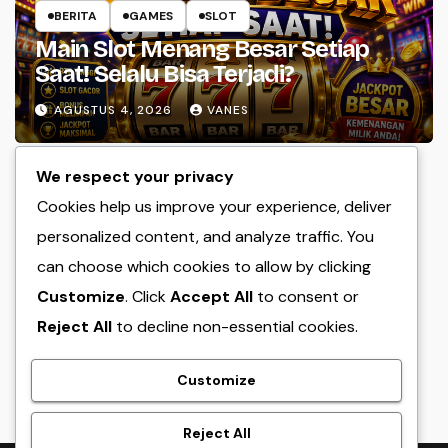
BERITA
GAMES
SLOT
Main Slot Menang Besar Setiap
Saat! Selalu Bisa Terjadi?
AGUSTUS 4, 2026
VANES
We respect your privacy
Cookies help us improve your experience, deliver
personalized content, and analyze traffic. You
can choose which cookies to allow by clicking
Customize
. Click
Accept All
to consent or
Reject All
to decline non-essential cookies.
Sekolah Menengah Atas
Negeri 11 Jakarta
Customize
Reject All