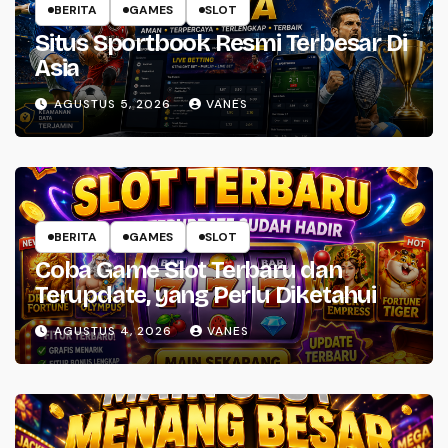
BERITA
GAMES
SLOT
Situs Sportbook Resmi Terbesar Di
Asia
AGUSTUS 5, 2026
VANES
BERITA
GAMES
SLOT
Coba Game Slot Terbaru dan
Terupdate, yang Perlu Diketahui
AGUSTUS 4, 2026
VANES