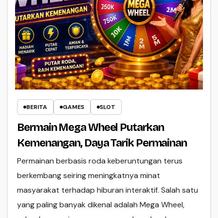
BERITA
GAMES
SLOT
Bermain Mega Wheel Putarkan
Kemenangan, Daya Tarik Permainan
Permainan berbasis roda keberuntungan terus
berkembang seiring meningkatnya minat
masyarakat terhadap hiburan interaktif. Salah satu
yang paling banyak dikenal adalah Mega Wheel,