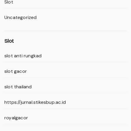
Slot
Uncategorized
Slot
slot anti rungkad
slot gacor
slot thailand
https://jurnal.stikesbup.ac.id
royalgacor