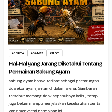
BERITA
GAMES
SLOT
Hal-Hal yang Jarang Diketahui Tentang
Permainan Sabung Ayam
sabung ayam hanya terlihat sebagai pertarungan
dua ekor ayam jantan di dalam arena. Gambaran
tersebut memang tidak sepenuhnya keliru, tetapi
juga belum mampu menjelaskan keseluruhan cerita
yang menyertai permainan ini.