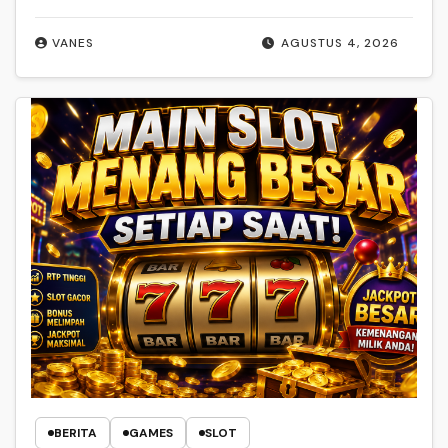
VANES
AGUSTUS 4, 2026
BERITA
GAMES
SLOT