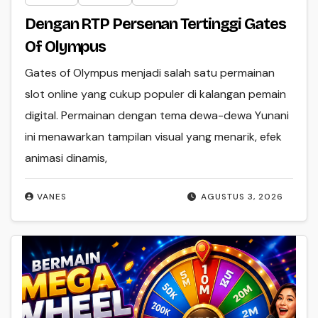
Dengan RTP Persenan Tertinggi Gates
Of Olympus
Gates of Olympus menjadi salah satu permainan
slot online yang cukup populer di kalangan pemain
digital. Permainan dengan tema dewa-dewa Yunani
ini menawarkan tampilan visual yang menarik, efek
animasi dinamis,
VANES
AGUSTUS 3, 2026