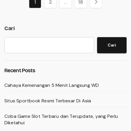
Paginasi
1
2
…
18
pos
Cari
Cari
Recent Posts
Cahaya Kemenangan 5 Menit Langsung WD
Situs Sportbook Resmi Terbesar Di Asia
Coba Game Slot Terbaru dan Terupdate, yang Perlu
Diketahui