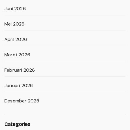
Juni 2026
Mei 2026
April 2026
Maret 2026
Februari 2026
Januari 2026
Desember 2025
Categories