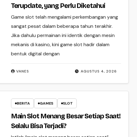
Terupdate, yang Perlu Diketahui
Game slot telah mengalami perkembangan yang
sangat pesat dalam beberapa tahun terakhir.
Jika dahulu permainan ini identik dengan mesin
mekanis di kasino, kini game slot hadir dalam
bentuk digital dengan
VANES
AGUSTUS 4, 2026
BERITA
GAMES
SLOT
Main Slot Menang Besar Setiap Saat!
Selalu Bisa Terjadi?