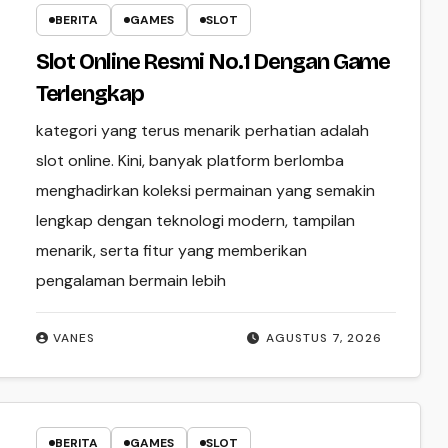
BERITA
GAMES
SLOT
Slot Online Resmi No.1 Dengan Game
Terlengkap
kategori yang terus menarik perhatian adalah
slot online. Kini, banyak platform berlomba
menghadirkan koleksi permainan yang semakin
lengkap dengan teknologi modern, tampilan
menarik, serta fitur yang memberikan
pengalaman bermain lebih
VANES
AGUSTUS 7, 2026
BERITA
GAMES
SLOT