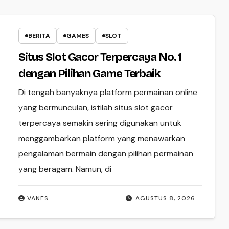
BERITA
GAMES
SLOT
Situs Slot Gacor Terpercaya No. 1
dengan Pilihan Game Terbaik
Di tengah banyaknya platform permainan online
yang bermunculan, istilah situs slot gacor
terpercaya semakin sering digunakan untuk
menggambarkan platform yang menawarkan
pengalaman bermain dengan pilihan permainan
yang beragam. Namun, di
VANES
AGUSTUS 8, 2026