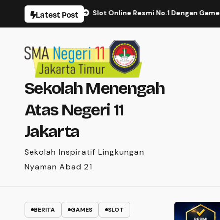
Skip
hatian
Slot Online Resmi No.1 Dengan Game Terlengkap
Latest Post
to
content
Sekolah Menengah
Atas Negeri 11
Jakarta
Sekolah Inspiratif Lingkungan
Nyaman Abad 21
BERITA
GAMES
SLOT