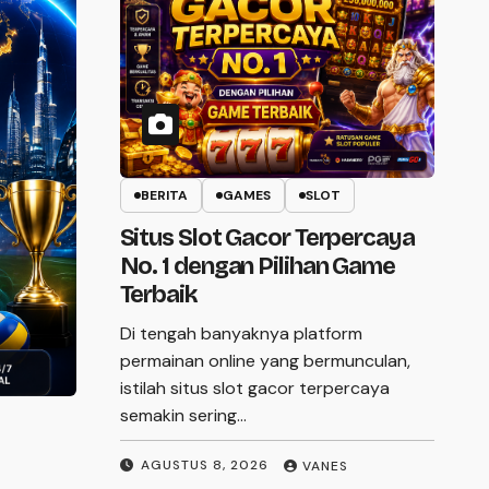
Sensasi Scatter
Hitam Yang Luar
Biasa Fenomena
Menarik Perhatian
Scatter Hitam semakin sering muncul di
BERITA
GAMES
SLOT
kalangan penggemar permainan berbasis
Situs Slot Gacor Terpercaya
slot. Banyak pemain menganggap simbol
No. 1 dengan Pilihan Game
ini sebagai salah satu elemen yang
Terbaik
mampu menghadirkan pengalaman
Di tengah banyaknya platform
bermain…
permainan online yang bermunculan,
istilah situs slot gacor terpercaya
semakin sering…
AGUSTUS 7, 2026
VANES
AGUSTUS 8, 2026
VANES