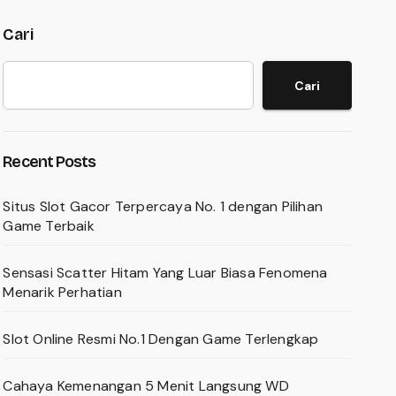
Cari
Cari
Recent Posts
Situs Slot Gacor Terpercaya No. 1 dengan Pilihan
Game Terbaik
Sensasi Scatter Hitam Yang Luar Biasa Fenomena
Menarik Perhatian
Slot Online Resmi No.1 Dengan Game Terlengkap
Cahaya Kemenangan 5 Menit Langsung WD