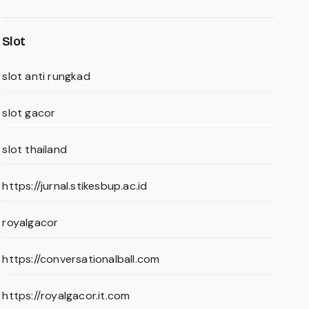
Slot
slot anti rungkad
slot gacor
slot thailand
https://jurnal.stikesbup.ac.id
royalgacor
https://conversationalball.com
https://royalgacor.it.com