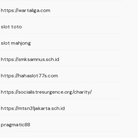
https://wartaliga.com
slot toto
slot mahjong
https://smksamnus.sch.id
https://hahaslot77s.com
https://socialistresurgence.org/charity/
https://mtsn31jakarta.sch.id
pragmatic88