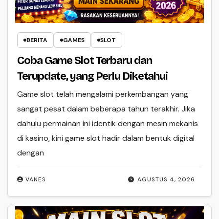
BERITA
GAMES
SLOT
Coba Game Slot Terbaru dan
Terupdate, yang Perlu Diketahui
Game slot telah mengalami perkembangan yang
sangat pesat dalam beberapa tahun terakhir. Jika
dahulu permainan ini identik dengan mesin mekanis
di kasino, kini game slot hadir dalam bentuk digital
dengan
VANES
AGUSTUS 4, 2026