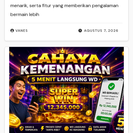
menarik, serta fitur yang memberikan pengalaman
bermain lebih
VANES
AGUSTUS 7, 2026