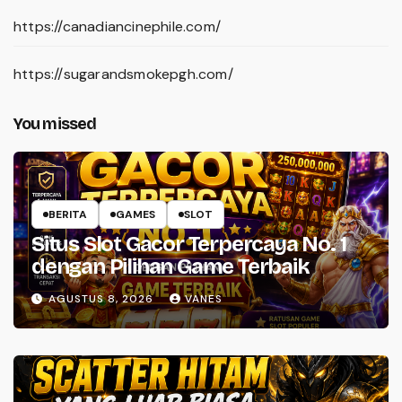
https://canadiancinephile.com/
https://sugarandsmokepgh.com/
You missed
BERITA
GAMES
SLOT
Situs Slot Gacor Terpercaya No. 1
dengan Pilihan Game Terbaik
AGUSTUS 8, 2026
VANES