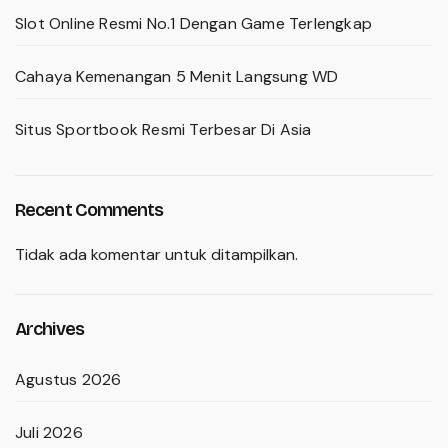
Slot Online Resmi No.1 Dengan Game Terlengkap
Cahaya Kemenangan 5 Menit Langsung WD
Situs Sportbook Resmi Terbesar Di Asia
Recent Comments
Tidak ada komentar untuk ditampilkan.
Archives
Agustus 2026
Juli 2026