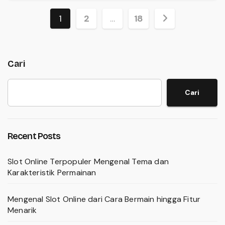
Paginasi
1
2
…
18
pos
Cari
Cari
Recent Posts
Slot Online Terpopuler Mengenal Tema dan
Karakteristik Permainan
Mengenal Slot Online dari Cara Bermain hingga Fitur
Menarik