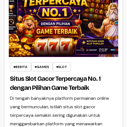
BERITA
GAMES
SLOT
Situs Slot Gacor Terpercaya No. 1
dengan Pilihan Game Terbaik
Di tengah banyaknya platform permainan online
yang bermunculan, istilah situs slot gacor
terpercaya semakin sering digunakan untuk
menggambarkan platform yang menawarkan