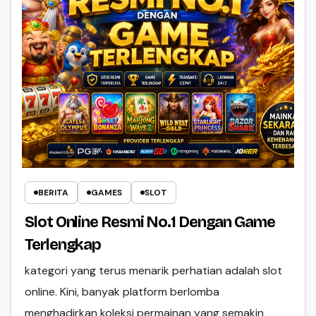
BERITA
GAMES
SLOT
Slot Online Resmi No.1 Dengan Game
Terlengkap
kategori yang terus menarik perhatian adalah slot
online. Kini, banyak platform berlomba
menghadirkan koleksi permainan yang semakin