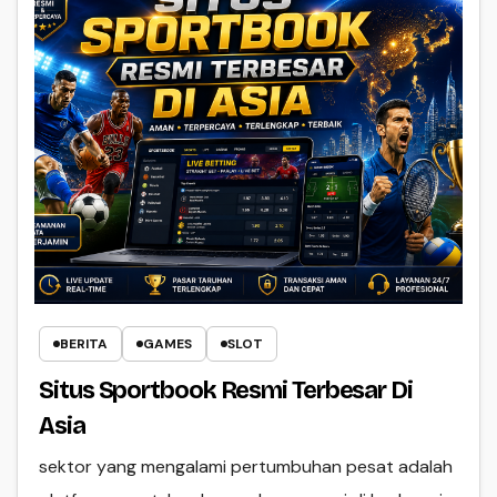
BERITA
GAMES
SLOT
Situs Sportbook Resmi Terbesar Di
Asia
sektor yang mengalami pertumbuhan pesat adalah