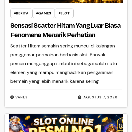
BERITA
GAMES
SLOT
Sensasi Scatter Hitam Yang Luar Biasa
Fenomena Menarik Perhatian
Scatter Hitam semakin sering muncul di kalangan
penggemar permainan berbasis slot. Banyak
pemain menganggap simbol ini sebagai salah satu
elemen yang mampu menghadirkan pengalaman
bermain yang lebih menarik karena sering
VANES
AGUSTUS 7, 2026