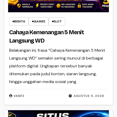
BERITA
GAMES
SLOT
Cahaya Kemenangan 5 Menit
Langsung WD
Belakangan ini, frasa “Cahaya Kemenangan 5 Menit
Langsung WD” semakin sering muncul di berbagai
platform digital. Ungkapan tersebut banyak
ditemukan pada judul konten, siaran langsung,
hingga unggahan media sosial yang
VANES
AGUSTUS 5, 2026