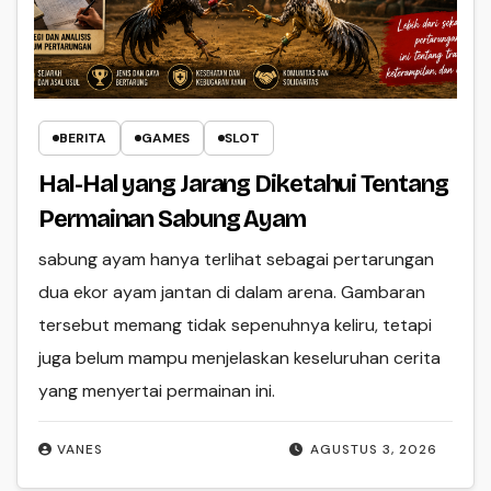
BERITA
GAMES
SLOT
Hal-Hal yang Jarang Diketahui Tentang
Permainan Sabung Ayam
sabung ayam hanya terlihat sebagai pertarungan
dua ekor ayam jantan di dalam arena. Gambaran
tersebut memang tidak sepenuhnya keliru, tetapi
juga belum mampu menjelaskan keseluruhan cerita
yang menyertai permainan ini.
VANES
AGUSTUS 3, 2026