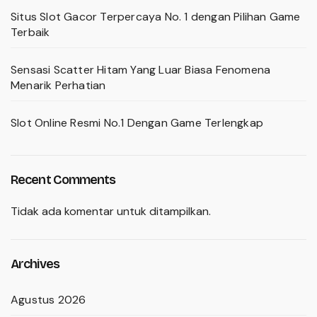
Situs Slot Gacor Terpercaya No. 1 dengan Pilihan Game
Terbaik
Sensasi Scatter Hitam Yang Luar Biasa Fenomena
Menarik Perhatian
Slot Online Resmi No.1 Dengan Game Terlengkap
Recent Comments
Tidak ada komentar untuk ditampilkan.
Archives
Agustus 2026