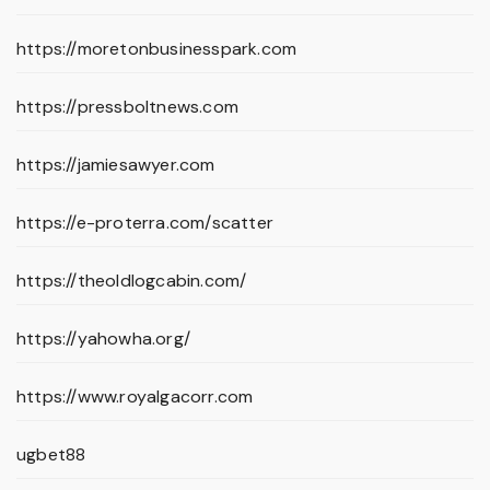
https://moretonbusinesspark.com
https://pressboltnews.com
https://jamiesawyer.com
https://e-proterra.com/scatter
https://theoldlogcabin.com/
https://yahowha.org/
https://www.royalgacorr.com
ugbet88