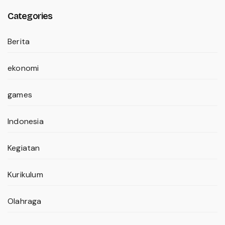
Categories
Berita
ekonomi
games
Indonesia
Kegiatan
Kurikulum
Olahraga