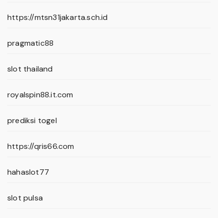
https://mtsn31jakarta.sch.id
pragmatic88
slot thailand
royalspin88.it.com
prediksi togel
https://qris66.com
hahaslot77
slot pulsa