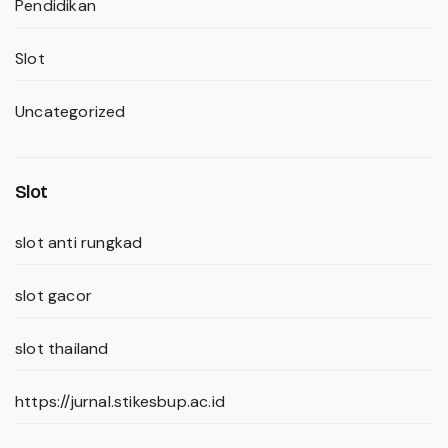
Pendidikan
Slot
Uncategorized
Slot
slot anti rungkad
slot gacor
slot thailand
https://jurnal.stikesbup.ac.id