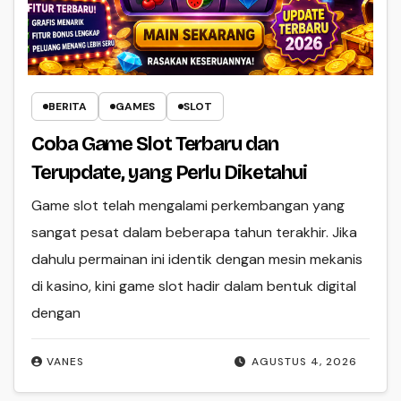
BERITA
GAMES
SLOT
Coba Game Slot Terbaru dan
Terupdate, yang Perlu Diketahui
Game slot telah mengalami perkembangan yang
sangat pesat dalam beberapa tahun terakhir. Jika
dahulu permainan ini identik dengan mesin mekanis
di kasino, kini game slot hadir dalam bentuk digital
dengan
VANES
AGUSTUS 4, 2026