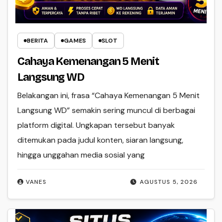
BERITA
GAMES
SLOT
Cahaya Kemenangan 5 Menit
Langsung WD
Belakangan ini, frasa “Cahaya Kemenangan 5 Menit
Langsung WD” semakin sering muncul di berbagai
platform digital. Ungkapan tersebut banyak
ditemukan pada judul konten, siaran langsung,
hingga unggahan media sosial yang
VANES
AGUSTUS 5, 2026