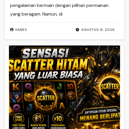
pengalaman bermain dengan pilihan permainan
yang beragam. Namun, di
VANES
AGUSTUS 8, 2026