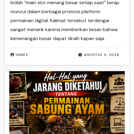
Istilah “main slot menang besar setiap saat” kerap
muncul dalam berbagai promosi platform
permainan digital. Kalimat tersebut terdengar
sangat menarik karena memberikan kesan bahwa
kemenangan besar dapat diraih kapan saja.
VANES
AGUSTUS 4, 2026