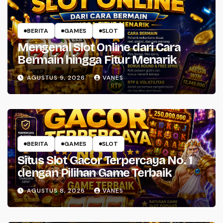
BERITA
GAMES
SLOT
Mengenal Slot Online dari Cara
Bermain hingga Fitur Menarik
AGUSTUS 9, 2026
VANES
BERITA
GAMES
SLOT
Situs Slot Gacor Terpercaya No. 1
dengan Pilihan Game Terbaik
AGUSTUS 8, 2026
VANES