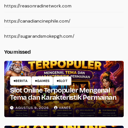
https://reasonradinetwork.com
https://canadiancinephile.com/
https://sugarandsmokepgh.com/
You missed
BERITA
GAMES
SLOT
Slot Online Terpopuler Mengenal
Tema dan Karakteristik Permainan
AGUSTUS 9, 2026
VANES