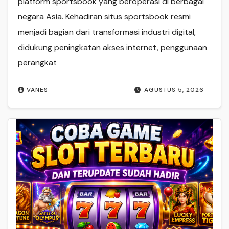
platform sportsbook yang beroperasi di berbagai
negara Asia. Kehadiran situs sportsbook resmi
menjadi bagian dari transformasi industri digital,
didukung peningkatan akses internet, penggunaan
perangkat
VANES
AGUSTUS 5, 2026