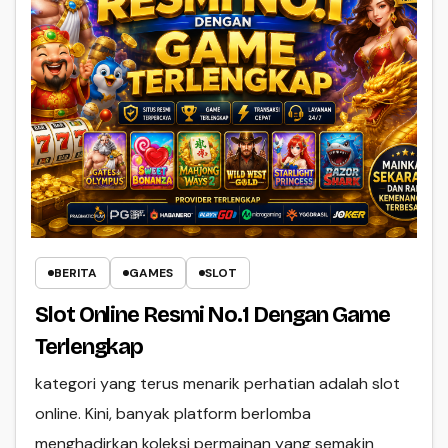
BERITA
GAMES
SLOT
Slot Online Resmi No.1 Dengan Game
Terlengkap
kategori yang terus menarik perhatian adalah slot
online. Kini, banyak platform berlomba
menghadirkan koleksi permainan yang semakin