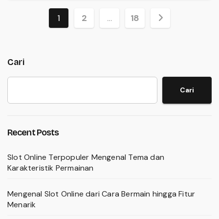
Paginasi
1
2
…
18
pos
Cari
Cari
Recent Posts
Slot Online Terpopuler Mengenal Tema dan
Karakteristik Permainan
Mengenal Slot Online dari Cara Bermain hingga Fitur
Menarik