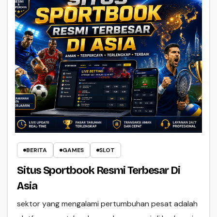
BERITA
GAMES
SLOT
Situs Sportbook Resmi Terbesar Di
Asia
sektor yang mengalami pertumbuhan pesat adalah