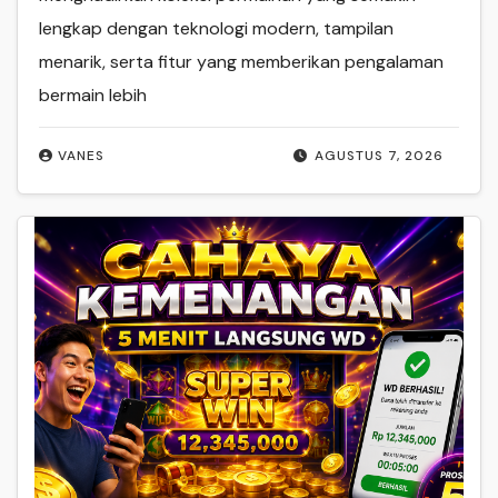
lengkap dengan teknologi modern, tampilan
menarik, serta fitur yang memberikan pengalaman
bermain lebih
VANES
AGUSTUS 7, 2026