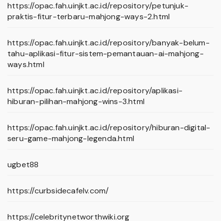
https://opac.fah.uinjkt.ac.id/repository/petunjuk-
praktis-fitur-terbaru-mahjong-ways-2.html
https://opac.fah.uinjkt.ac.id/repository/banyak-belum-
tahu-aplikasi-fitur-sistem-pemantauan-ai-mahjong-
ways.html
https://opac.fah.uinjkt.ac.id/repository/aplikasi-
hiburan-pilihan-mahjong-wins-3.html
https://opac.fah.uinjkt.ac.id/repository/hiburan-digital-
seru-game-mahjong-legenda.html
ugbet88
https://curbsidecafelv.com/
https://celebritynetworthwiki.org