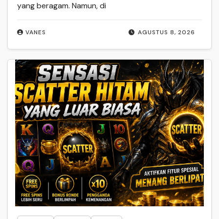
yang beragam. Namun, di
VANES
AGUSTUS 8, 2026