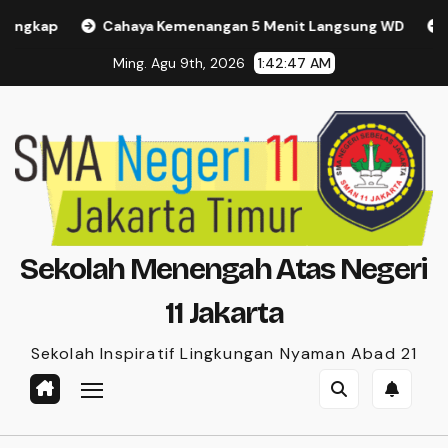
Skip
 Kemenangan 5 Menit Langsung WD
Situs Sportbook Resm
to
Ming. Agu 9th, 2026
1:42:49 AM
content
Sekolah Menengah Atas Negeri
11 Jakarta
Sekolah Inspiratif Lingkungan Nyaman Abad 21