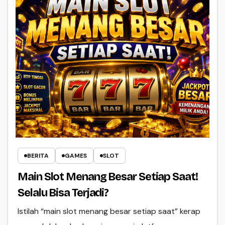
BERITA
GAMES
SLOT
Main Slot Menang Besar Setiap Saat!
Selalu Bisa Terjadi?
Istilah “main slot menang besar setiap saat” kerap