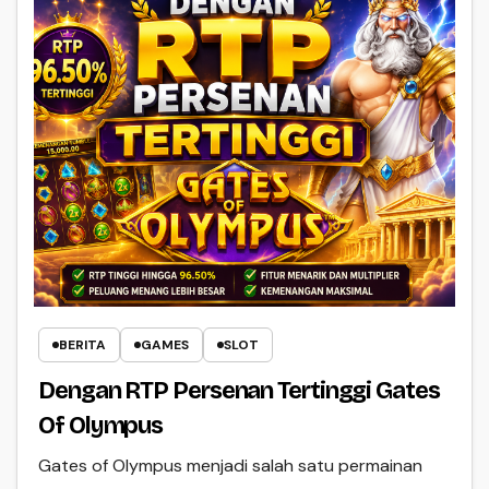
BERITA
GAMES
SLOT
Dengan RTP Persenan Tertinggi Gates
Of Olympus
Gates of Olympus menjadi salah satu permainan