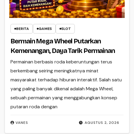
BERITA
GAMES
SLOT
Bermain Mega Wheel Putarkan
Kemenangan, Daya Tarik Permainan
Permainan berbasis roda keberuntungan terus
berkembang seiring meningkatnya minat
masyarakat terhadap hiburan interaktif. Salah satu
yang paling banyak dikenal adalah Mega Wheel,
sebuah permainan yang menggabungkan konsep
putaran roda dengan
VANES
AGUSTUS 2, 2026