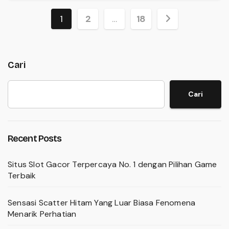
Paginasi
1
2
…
18
pos
Cari
Cari
Recent Posts
Situs Slot Gacor Terpercaya No. 1 dengan Pilihan Game
Terbaik
Sensasi Scatter Hitam Yang Luar Biasa Fenomena
Menarik Perhatian