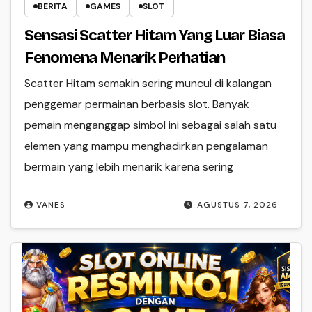
BERITA
GAMES
SLOT
Sensasi Scatter Hitam Yang Luar Biasa
Fenomena Menarik Perhatian
Scatter Hitam semakin sering muncul di kalangan
penggemar permainan berbasis slot. Banyak
pemain menganggap simbol ini sebagai salah satu
elemen yang mampu menghadirkan pengalaman
bermain yang lebih menarik karena sering
VANES
AGUSTUS 7, 2026