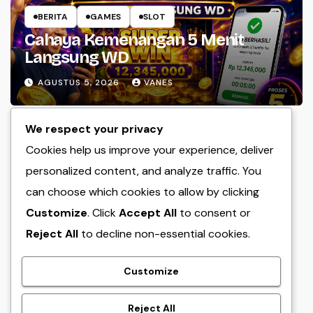
BERITA
GAMES
SLOT
Cahaya Kemenangan 5 Menit
Langsung WD
AGUSTUS 5, 2026
VANES
We respect your privacy
Cookies help us improve your experience, deliver
personalized content, and analyze traffic. You
can choose which cookies to allow by clicking
Customize
. Click
Accept All
to consent or
Reject All
to decline non-essential cookies.
Sekolah Menengah Atas
Negeri 11 Jakarta
Customize
Reject All