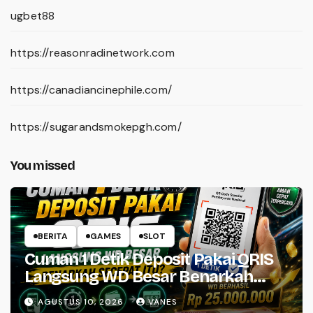
ugbet88
https://reasonradinetwork.com
https://canadiancinephile.com/
https://sugarandsmokepgh.com/
You missed
BERITA
GAMES
SLOT
Cuman 1 Detik Deposit Pakai QRIS
Langsung WD Besar Benarkah
Secepat Itu?
AGUSTUS 10, 2026
VANES