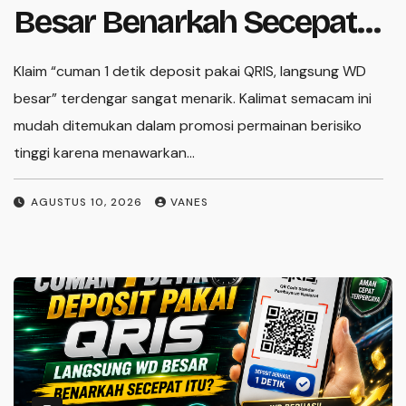
Benarkah Secepat
Kemenan
Melimpah
detik deposit pakai QRIS, langsung WD
Di balik riuh suara
r sangat menarik. Kalimat semacam ini
sabung ayam telah l
n dalam promosi permainan berisiko
tradisi masyarakat 
menawarkan…
aktivitas tersebut…
2026
VANES
AGUSTUS 10, 2026