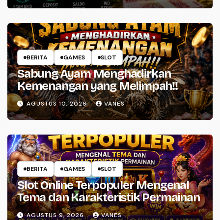
BERITA
GAMES
SLOT
Sabung Ayam Menghadirkan
Kemenangan yang Melimpah!!
AGUSTUS 10, 2026
VANES
BERITA
GAMES
SLOT
Slot Online Terpopuler Mengenal
Tema dan Karakteristik Permainan
AGUSTUS 9, 2026
VANES