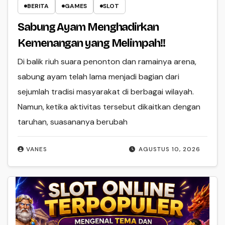
BERITA
GAMES
SLOT
Sabung Ayam Menghadirkan
Kemenangan yang Melimpah!!
Di balik riuh suara penonton dan ramainya arena,
sabung ayam telah lama menjadi bagian dari
sejumlah tradisi masyarakat di berbagai wilayah.
Namun, ketika aktivitas tersebut dikaitkan dengan
taruhan, suasananya berubah
VANES
AGUSTUS 10, 2026