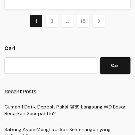
Paginasi
1
2
…
18
pos
Cari
Cari
Recent Posts
Cuman 1 Detik Deposit Pakai QRIS Langsung WD Besar
Benarkah Secepat Itu?
Sabung Ayam Menghadirkan Kemenangan yang