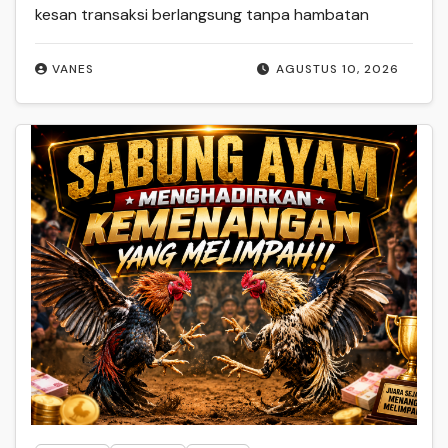
kesan transaksi berlangsung tanpa hambatan
VANES
AGUSTUS 10, 2026