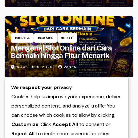
BERITA
GAMES
SLOT
Mengenal Slot Online dari Cara
Bermain hingga Fitur Menarik
AGUSTUS 9, 2026
VANES
We respect your privacy
Cookies help us improve your experience, deliver
personalized content, and analyze traffic. You
can choose which cookies to allow by clicking
Customize
. Click
Accept All
to consent or
Reject All
to decline non-essential cookies.