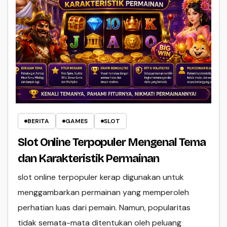
BERITA
GAMES
SLOT
Slot Online Terpopuler Mengenal Tema
dan Karakteristik Permainan
slot online terpopuler kerap digunakan untuk
menggambarkan permainan yang memperoleh
perhatian luas dari pemain. Namun, popularitas
tidak semata-mata ditentukan oleh peluang