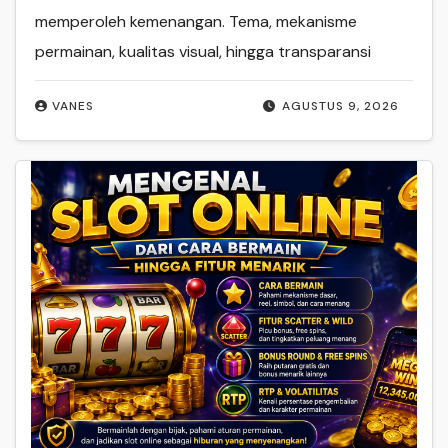
memperoleh kemenangan. Tema, mekanisme
permainan, kualitas visual, hingga transparansi
VANES
AGUSTUS 9, 2026