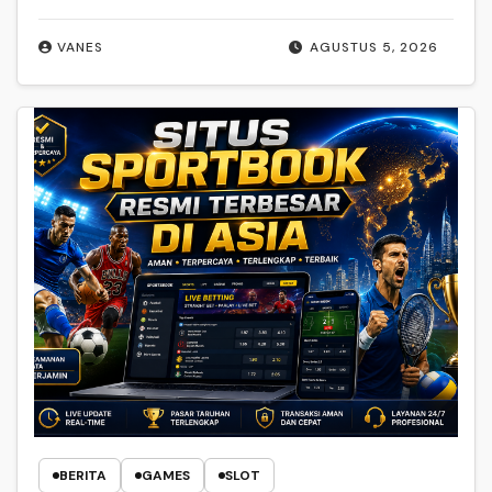
VANES
AGUSTUS 5, 2026
BERITA
GAMES
SLOT