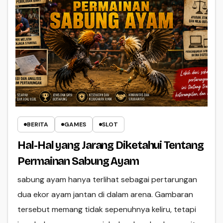
BERITA
GAMES
SLOT
Hal-Hal yang Jarang Diketahui Tentang
Permainan Sabung Ayam
sabung ayam hanya terlihat sebagai pertarungan
dua ekor ayam jantan di dalam arena. Gambaran
tersebut memang tidak sepenuhnya keliru, tetapi