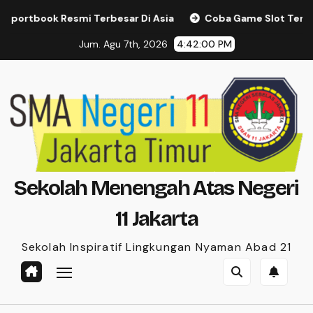
Skip
besar Di Asia
Coba Game Slot Terbaru dan Terupdate, yan
to
Jum. Agu 7th, 2026
4:42:02 PM
content
Sekolah Menengah Atas Negeri
11 Jakarta
Sekolah Inspiratif Lingkungan Nyaman Abad 21