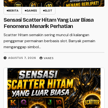
BERITA
GAMES
SLOT
Sensasi Scatter Hitam Yang Luar Biasa
Fenomena Menarik Perhatian
Scatter Hitam semakin sering muncul di kalangan
penggemar permainan berbasis slot. Banyak pemain
menganggap simbol…
AGUSTUS 7, 2026
VANES