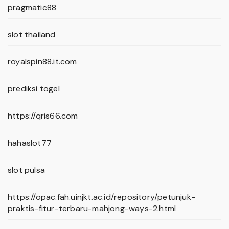
pragmatic88
slot thailand
royalspin88.it.com
prediksi togel
https://qris66.com
hahaslot77
slot pulsa
https://opac.fah.uinjkt.ac.id/repository/petunjuk-
praktis-fitur-terbaru-mahjong-ways-2.html