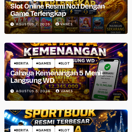
Slot Online Resmi No.1 Dengan
Game Terlengkap
AGUSTUS 7, 2026
VANES
BERITA
GAMES
SLOT
Cahaya Kemenangan 5 Menit
Langsung WD
AGUSTUS 5, 2026
VANES
BERITA
GAMES
SLOT