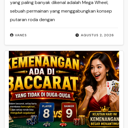
yang paling banyak dikenal adalah Mega Wheel,
sebuah permainan yang menggabungkan konsep
putaran roda dengan
VANES
AGUSTUS 2, 2026