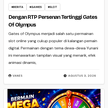
BERITA
GAMES
SLOT
Dengan RTP Persenan Tertinggi Gates
Of Olympus
Gates of Olympus menjadi salah satu permainan
slot online yang cukup populer di kalangan pemain
digital. Permainan dengan tema dewa-dewa Yunani
ini menawarkan tampilan visual yang menarik, efek
animasi dinamis,
VANES
AGUSTUS 3, 2026