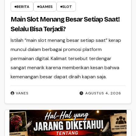
BERITA
GAMES
SLOT
Main Slot Menang Besar Setiap Saat!
Selalu Bisa Terjadi?
Istilah “main slot menang besar setiap saat” kerap
muncul dalam berbagai promosi platform
permainan digital. Kalimat tersebut terdengar
sangat menarik karena memberikan kesan bahwa
kemenangan besar dapat diraih kapan saja.
VANES
AGUSTUS 4, 2026