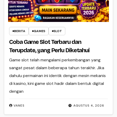
BERITA
GAMES
SLOT
Coba Game Slot Terbaru dan
Terupdate, yang Perlu Diketahui
Game slot telah mengalami perkembangan yang
sangat pesat dalam beberapa tahun terakhir. Jika
dahulu permainan ini identik dengan mesin mekanis
di kasino, kini game slot hadir dalam bentuk digital
dengan
VANES
AGUSTUS 4, 2026