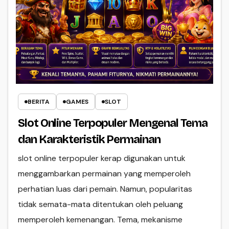
BERITA
GAMES
SLOT
Slot Online Terpopuler Mengenal Tema
dan Karakteristik Permainan
slot online terpopuler kerap digunakan untuk
menggambarkan permainan yang memperoleh
perhatian luas dari pemain. Namun, popularitas
tidak semata-mata ditentukan oleh peluang
memperoleh kemenangan. Tema, mekanisme