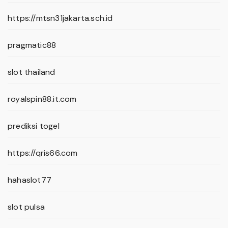
https://mtsn31jakarta.sch.id
pragmatic88
slot thailand
royalspin88.it.com
prediksi togel
https://qris66.com
hahaslot77
slot pulsa