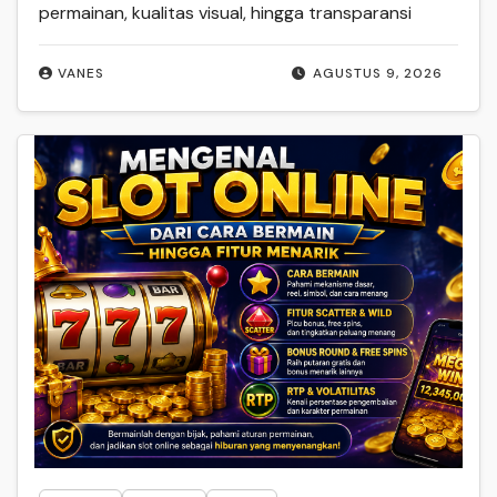
permainan, kualitas visual, hingga transparansi
VANES
AGUSTUS 9, 2026