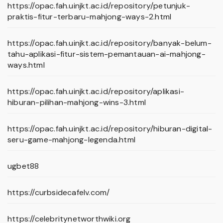
https://opac.fah.uinjkt.ac.id/repository/petunjuk-
praktis-fitur-terbaru-mahjong-ways-2.html
https://opac.fah.uinjkt.ac.id/repository/banyak-belum-
tahu-aplikasi-fitur-sistem-pemantauan-ai-mahjong-
ways.html
https://opac.fah.uinjkt.ac.id/repository/aplikasi-
hiburan-pilihan-mahjong-wins-3.html
https://opac.fah.uinjkt.ac.id/repository/hiburan-digital-
seru-game-mahjong-legenda.html
ugbet88
https://curbsidecafelv.com/
https://celebritynetworthwiki.org