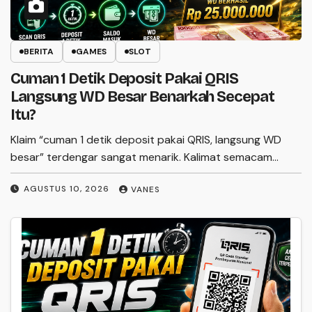
BERITA
GAMES
SLOT
Cuman 1 Detik Deposit Pakai QRIS
Langsung WD Besar Benarkah Secepat
Itu?
Klaim “cuman 1 detik deposit pakai QRIS, langsung WD
besar” terdengar sangat menarik. Kalimat semacam…
AGUSTUS 10, 2026
VANES