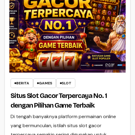
BERITA
GAMES
SLOT
Situs Slot Gacor Terpercaya No. 1
dengan Pilihan Game Terbaik
Di tengah banyaknya platform permainan online
yang bermunculan, istilah situs slot gacor
terpercaya semakin sering digunakan untuk