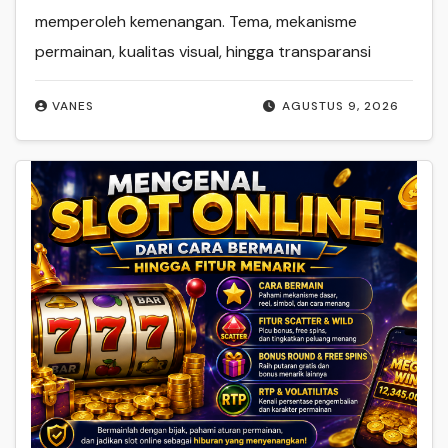
memperoleh kemenangan. Tema, mekanisme
permainan, kualitas visual, hingga transparansi
VANES
AGUSTUS 9, 2026