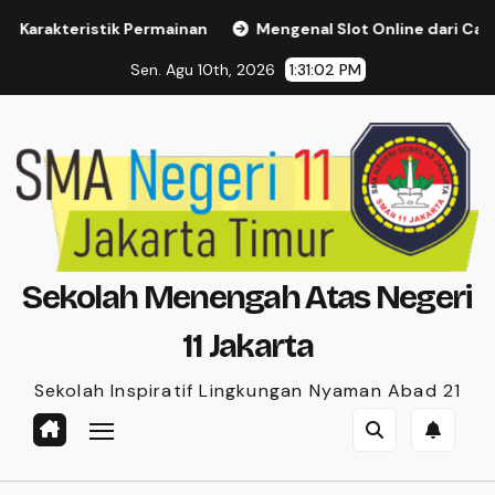
Skip
inan
Mengenal Slot Online dari Cara Bermain hingga Fitur
to
Sen. Agu 10th, 2026
1:31:04 PM
content
Sekolah Menengah Atas Negeri
11 Jakarta
Sekolah Inspiratif Lingkungan Nyaman Abad 21