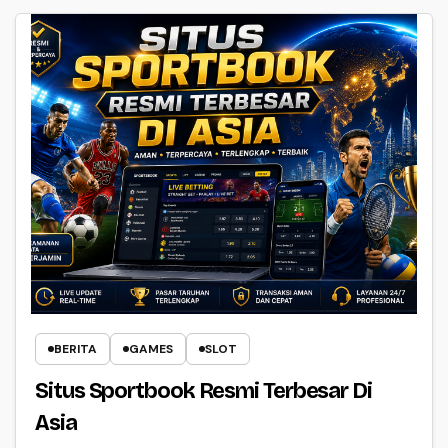
BERITA
GAMES
SLOT
Situs Sportbook Resmi Terbesar Di
Asia