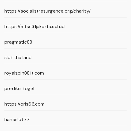
https://socialistresurgence.org/charity/
https://mtsn31jakarta.sch.id
pragmatic88
slot thailand
royalspin88.it.com
prediksi togel
https://qris66.com
hahaslot77