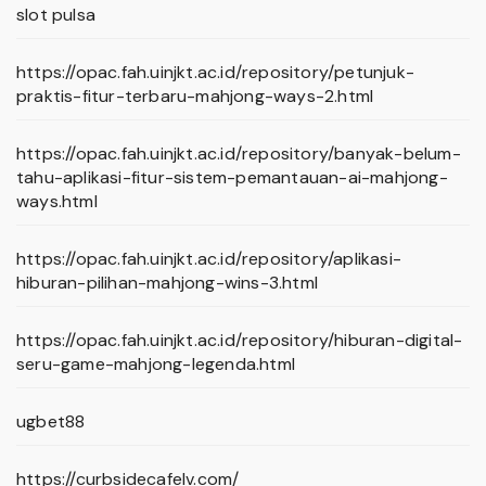
slot pulsa
https://opac.fah.uinjkt.ac.id/repository/petunjuk-
praktis-fitur-terbaru-mahjong-ways-2.html
https://opac.fah.uinjkt.ac.id/repository/banyak-belum-
tahu-aplikasi-fitur-sistem-pemantauan-ai-mahjong-
ways.html
https://opac.fah.uinjkt.ac.id/repository/aplikasi-
hiburan-pilihan-mahjong-wins-3.html
https://opac.fah.uinjkt.ac.id/repository/hiburan-digital-
seru-game-mahjong-legenda.html
ugbet88
https://curbsidecafelv.com/