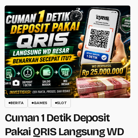
GAMES
SLOT
BERITA
G
n 1 Detik Deposit
Sabun
i QRIS Langsung WD
Mengh