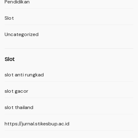
Pendidikan
Slot
Uncategorized
Slot
slot anti rungkad
slot gacor
slot thailand
https://jurnal.stikesbup.ac.id