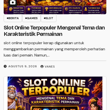
BERITA
GAMES
SLOT
Slot Online Terpopuler Mengenal Tema dan
Karakteristik Permainan
slot online terpopuler kerap digunakan untuk
menggambarkan permainan yang memperoleh perhatian
luas dari pemain. Namun,…
AGUSTUS 9, 2026
VANES