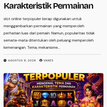
teristik Permainan
Menari
terpopuler kerap digunakan untuk
Secara umum, pe
an permainan yang memperoleh
mesin slot konve
s dari pemain. Namun, popularitas tidak
digital dengan t
 ditentukan oleh peluang memperoleh
simbol, animasi, 
 Tema, mekanisme…
AGUSTUS 9, 20
, 2026
VANES