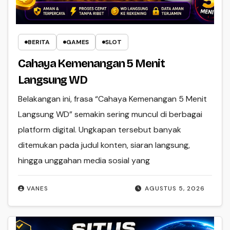
BERITA
GAMES
SLOT
Cahaya Kemenangan 5 Menit
Langsung WD
Belakangan ini, frasa “Cahaya Kemenangan 5 Menit
Langsung WD” semakin sering muncul di berbagai
platform digital. Ungkapan tersebut banyak
ditemukan pada judul konten, siaran langsung,
hingga unggahan media sosial yang
VANES
AGUSTUS 5, 2026