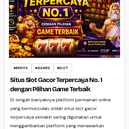
BERITA
GAMES
SLOT
Situs Slot Gacor Terpercaya No. 1
dengan Pilihan Game Terbaik
Di tengah banyaknya platform permainan online
yang bermunculan, istilah situs slot gacor
terpercaya semakin sering digunakan untuk
menggambarkan platform yang menawarkan