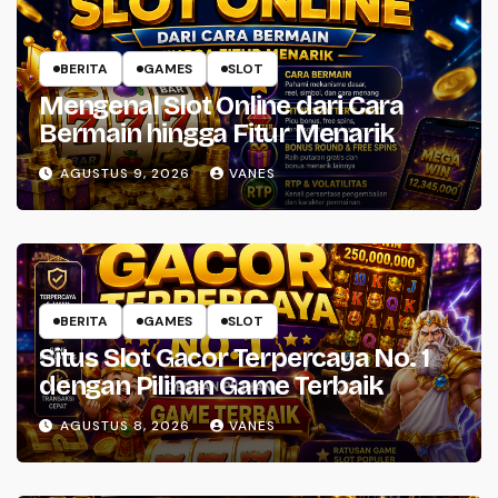
BERITA
GAMES
SLOT
Mengenal Slot Online dari Cara
Bermain hingga Fitur Menarik
AGUSTUS 9, 2026
VANES
BERITA
GAMES
SLOT
Situs Slot Gacor Terpercaya No. 1
dengan Pilihan Game Terbaik
AGUSTUS 8, 2026
VANES