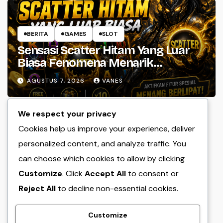
BERITA
GAMES
SLOT
Sensasi Scatter Hitam Yang Luar
Biasa Fenomena Menarik
Perhatian
AGUSTUS 7, 2026
VANES
We respect your privacy
Cookies help us improve your experience, deliver
personalized content, and analyze traffic. You
can choose which cookies to allow by clicking
Customize
. Click
Accept All
to consent or
Reject All
to decline non-essential cookies.
Sekolah Menengah Atas
Negeri 11 Jakarta
Customize