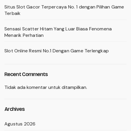
Situs Slot Gacor Terpercaya No. 1 dengan Pilihan Game
Terbaik
Sensasi Scatter Hitam Yang Luar Biasa Fenomena
Menarik Perhatian
Slot Online Resmi No.1 Dengan Game Terlengkap
Recent Comments
Tidak ada komentar untuk ditampilkan.
Archives
Agustus 2026