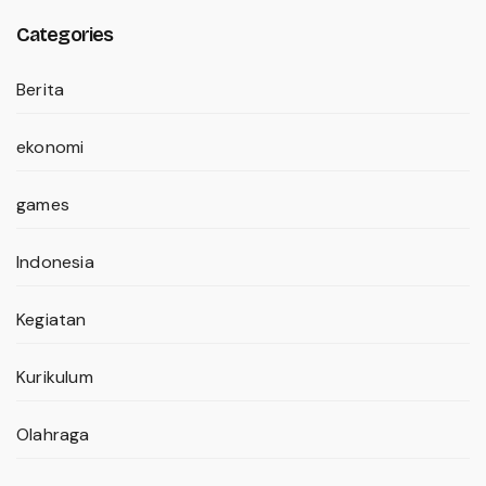
Categories
Berita
ekonomi
games
Indonesia
Kegiatan
Kurikulum
Olahraga