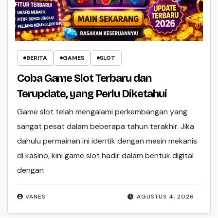
BERITA
GAMES
SLOT
Coba Game Slot Terbaru dan
Terupdate, yang Perlu Diketahui
Game slot telah mengalami perkembangan yang
sangat pesat dalam beberapa tahun terakhir. Jika
dahulu permainan ini identik dengan mesin mekanis
di kasino, kini game slot hadir dalam bentuk digital
dengan
VANES
AGUSTUS 4, 2026