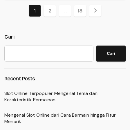
Paginasi
1
2
…
18
pos
Cari
Cari
Recent Posts
Slot Online Terpopuler Mengenal Tema dan
Karakteristik Permainan
Mengenal Slot Online dari Cara Bermain hingga Fitur
Menarik