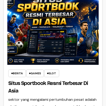
BERITA
GAMES
SLOT
Situs Sportbook Resmi Terbesar Di
Asia
sektor yang mengalami pertumbuhan pesat adalah