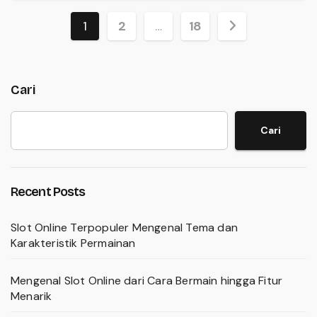
Paginasi
1
2
…
18
pos
Cari
Cari
Recent Posts
Slot Online Terpopuler Mengenal Tema dan
Karakteristik Permainan
Mengenal Slot Online dari Cara Bermain hingga Fitur
Menarik