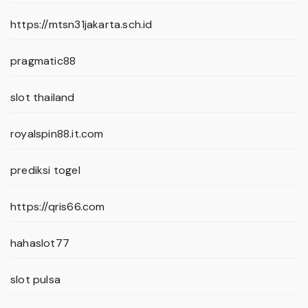
https://mtsn31jakarta.sch.id
pragmatic88
slot thailand
royalspin88.it.com
prediksi togel
https://qris66.com
hahaslot77
slot pulsa