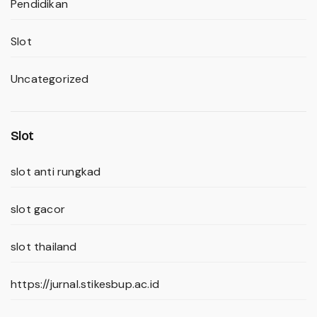
Pendidikan
Slot
Uncategorized
Slot
slot anti rungkad
slot gacor
slot thailand
https://jurnal.stikesbup.ac.id