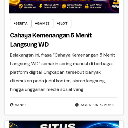
BERITA
GAMES
SLOT
Cahaya Kemenangan 5 Menit
Langsung WD
Belakangan ini, frasa “Cahaya Kemenangan 5 Menit
Langsung WD” semakin sering muncul di berbagai
platform digital. Ungkapan tersebut banyak
ditemukan pada judul konten, siaran langsung,
hingga unggahan media sosial yang
VANES
AGUSTUS 5, 2026