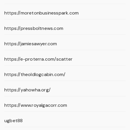
https://moretonbusinesspark.com
https://pressboltnews.com
https://jamiesawyer.com
https://e-proterra.com/scatter
https://theoldlogcabin.com/
https://yahowha.org/
https://www.royalgacorr.com
ugbet88