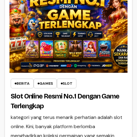
BERITA
GAMES
SLOT
Slot Online Resmi No.1 Dengan Game
Terlengkap
kategori yang terus menarik perhatian adalah slot
online. Kini, banyak platform berlomba
menghadirkan koleksi permainan yang semakin