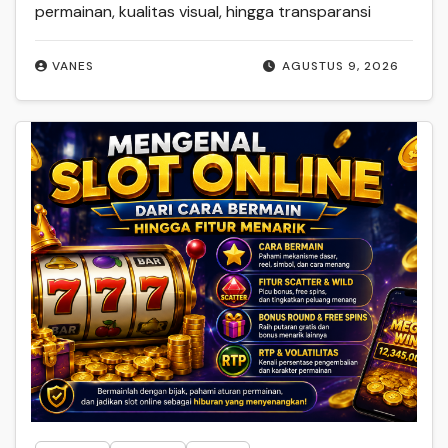
permainan, kualitas visual, hingga transparansi
VANES
AGUSTUS 9, 2026