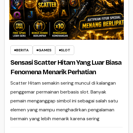
BERITA
GAMES
SLOT
Sensasi Scatter Hitam Yang Luar Biasa
Fenomena Menarik Perhatian
Scatter Hitam semakin sering muncul di kalangan
penggemar permainan berbasis slot. Banyak
pemain menganggap simbol ini sebagai salah satu
elemen yang mampu menghadirkan pengalaman
bermain yang lebih menarik karena sering