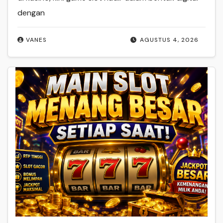
dengan
VANES
AGUSTUS 4, 2026