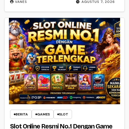
VANES
AGUSTUS 7, 2026
BERITA
GAMES
SLOT
Slot Online Resmi No.1 Dengan Game