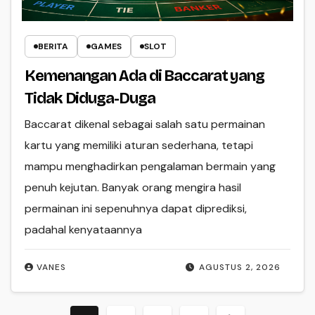
BERITA
GAMES
SLOT
Kemenangan Ada di Baccarat yang
Tidak Diduga-Duga
Baccarat dikenal sebagai salah satu permainan
kartu yang memiliki aturan sederhana, tetapi
mampu menghadirkan pengalaman bermain yang
penuh kejutan. Banyak orang mengira hasil
permainan ini sepenuhnya dapat diprediksi,
padahal kenyataannya
VANES
AGUSTUS 2, 2026