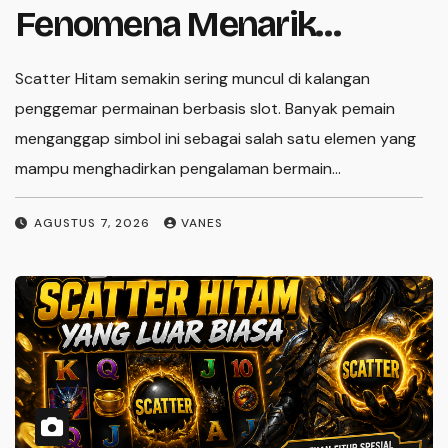
Fenomena Menarik
ka
Perhatian
o
Scatter Hitam semakin sering muncul di kalangan
k
penggemar permainan berbasis slot. Banyak pemain
te
menganggap simbol ini sebagai salah satu elemen yang
mampu menghadirkan pengalaman bermain…
AGUSTUS 7, 2026
VANES