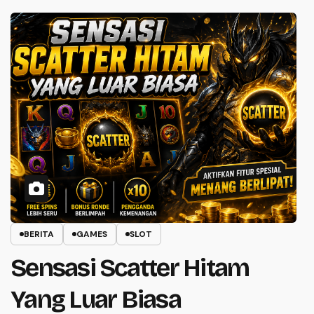
BERITA
GAMES
SLOT
Sensasi Scatter Hitam
Yang Luar Biasa