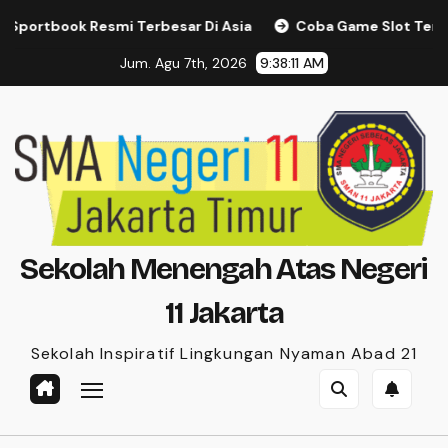
Skip
rbesar Di Asia
Coba Game Slot Terbaru dan Terupdate, ya
to
Jum. Agu 7th, 2026
9:38:13 AM
content
Sekolah Menengah Atas Negeri
11 Jakarta
Sekolah Inspiratif Lingkungan Nyaman Abad 21