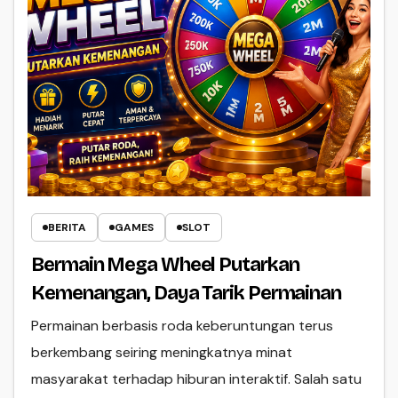
BERITA
GAMES
SLOT
Bermain Mega Wheel Putarkan
Kemenangan, Daya Tarik Permainan
Permainan berbasis roda keberuntungan terus
berkembang seiring meningkatnya minat
masyarakat terhadap hiburan interaktif. Salah satu