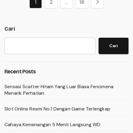
Paginasi
1
2
…
18
pos
Cari
Cari
Recent Posts
Sensasi Scatter Hitam Yang Luar Biasa Fenomena
Menarik Perhatian
Slot Online Resmi No.1 Dengan Game Terlengkap
Cahaya Kemenangan 5 Menit Langsung WD