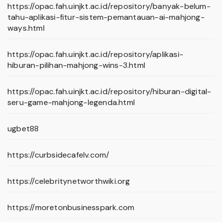
https://opac.fah.uinjkt.ac.id/repository/banyak-belum-
tahu-aplikasi-fitur-sistem-pemantauan-ai-mahjong-
ways.html
https://opac.fah.uinjkt.ac.id/repository/aplikasi-
hiburan-pilihan-mahjong-wins-3.html
https://opac.fah.uinjkt.ac.id/repository/hiburan-digital-
seru-game-mahjong-legenda.html
ugbet88
https://curbsidecafelv.com/
https://celebritynetworthwiki.org
https://moretonbusinesspark.com