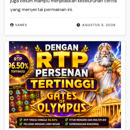
juga belum mampu menjelaskan keseluruhan cerita
yang menyertai permainan ini.
VANES
AGUSTUS 3, 2026