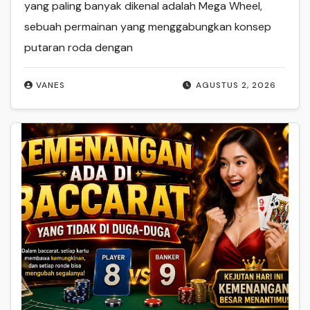
yang paling banyak dikenal adalah Mega Wheel,
sebuah permainan yang menggabungkan konsep
putaran roda dengan
VANES
AGUSTUS 2, 2026