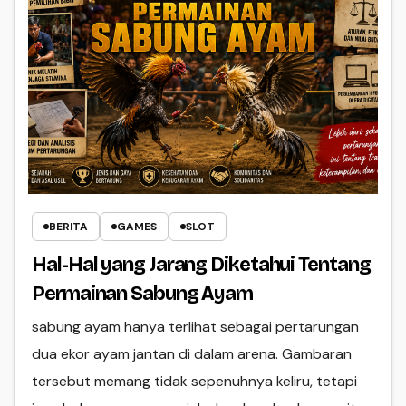
BERITA
GAMES
SLOT
Hal-Hal yang Jarang Diketahui Tentang
Permainan Sabung Ayam
sabung ayam hanya terlihat sebagai pertarungan
dua ekor ayam jantan di dalam arena. Gambaran
tersebut memang tidak sepenuhnya keliru, tetapi