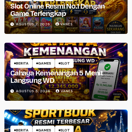
Slot Online Resmi No.1 Dengan
Game Terlengkap
AGUSTUS 7, 2026
VANES
BERITA
GAMES
SLOT
Cahaya Kemenangan 5 Menit
Langsung WD
AGUSTUS 5, 2026
VANES
BERITA
GAMES
SLOT