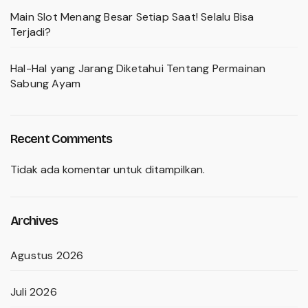
Main Slot Menang Besar Setiap Saat! Selalu Bisa
Terjadi?
Hal-Hal yang Jarang Diketahui Tentang Permainan
Sabung Ayam
Recent Comments
Tidak ada komentar untuk ditampilkan.
Archives
Agustus 2026
Juli 2026