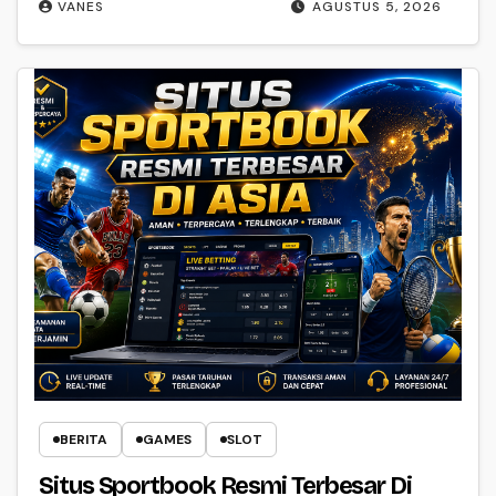
VANES
AGUSTUS 5, 2026
BERITA
GAMES
SLOT
Situs Sportbook Resmi Terbesar Di