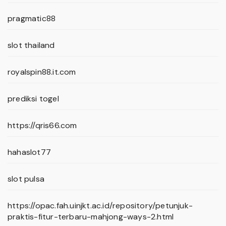
pragmatic88
slot thailand
royalspin88.it.com
prediksi togel
https://qris66.com
hahaslot77
slot pulsa
https://opac.fah.uinjkt.ac.id/repository/petunjuk-
praktis-fitur-terbaru-mahjong-ways-2.html