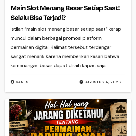
Main Slot Menang Besar Setiap Saat!
Selalu Bisa Terjadi?
Istilah “main slot menang besar setiap saat” kerap
muncul dalam berbagai promosi platform
permainan digital. Kalimat tersebut terdengar
sangat menarik karena memberikan kesan bahwa
kemenangan besar dapat diraih kapan saja.
VANES
AGUSTUS 4, 2026