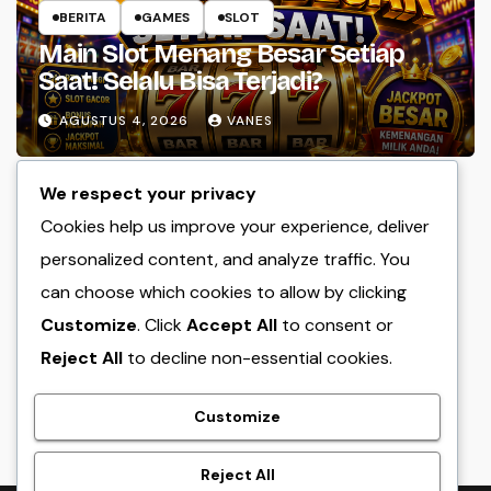
BERITA
GAMES
SLOT
Main Slot Menang Besar Setiap
Saat! Selalu Bisa Terjadi?
AGUSTUS 4, 2026
VANES
We respect your privacy
Cookies help us improve your experience, deliver
personalized content, and analyze traffic. You
can choose which cookies to allow by clicking
Customize
. Click
Accept All
to consent or
Reject All
to decline non-essential cookies.
Sekolah Menengah Atas
Negeri 11 Jakarta
Customize
Reject All