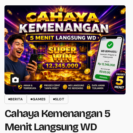
BERITA
GAMES
SLOT
BER
Cahaya Kemenangan 5
Si
Menit Langsung WD
Te