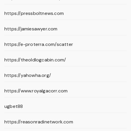
https://pressboltnews.com
https://jamiesawyer.com
https://e-proterra.com/scatter
https://theoldlogcabin.com/
https://yahowha.org/
https://www.royalgacorr.com
ugbet88
https://reasonradinetwork.com