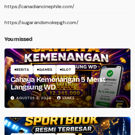
https://canadiancinephile.com/
https://sugarandsmokepgh.com/
You missed
BERITA
GAMES
SLOT
Cahaya Kemenangan 5 Menit
Langsung WD
AGUSTUS 5, 2026
VANES