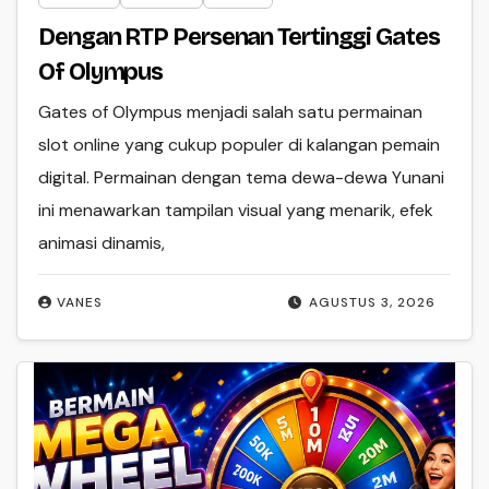
Dengan RTP Persenan Tertinggi Gates
Of Olympus
Gates of Olympus menjadi salah satu permainan
slot online yang cukup populer di kalangan pemain
digital. Permainan dengan tema dewa-dewa Yunani
ini menawarkan tampilan visual yang menarik, efek
animasi dinamis,
VANES
AGUSTUS 3, 2026