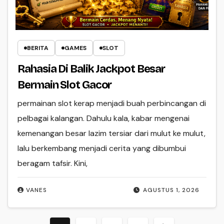
BERITA
GAMES
SLOT
Rahasia Di Balik Jackpot Besar
Bermain Slot Gacor
permainan slot kerap menjadi buah perbincangan di
pelbagai kalangan. Dahulu kala, kabar mengenai
kemenangan besar lazim tersiar dari mulut ke mulut,
lalu berkembang menjadi cerita yang dibumbui
beragam tafsir. Kini,
VANES
AGUSTUS 1, 2026