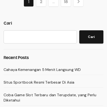
Paginasi
1
2
…
18
pos
Cari
Cari
Recent Posts
Cahaya Kemenangan 5 Menit Langsung WD
Situs Sportbook Resmi Terbesar Di Asia
Coba Game Slot Terbaru dan Terupdate, yang Perlu
Diketahui