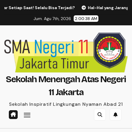
Skip
 Bisa Terjadi?
Hal-Hal yang Jarang Diketahui Tentang Pe
to
Jum. Agu 7th, 2026
2:00:40 AM
content
Sekolah Menengah Atas Negeri
11 Jakarta
Sekolah Inspiratif Lingkungan Nyaman Abad 21