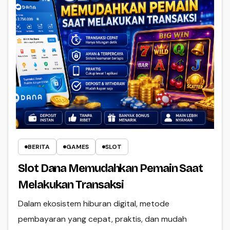
BERITA
GAMES
SLOT
Slot Dana Memudahkan Pemain Saat
Melakukan Transaksi
Dalam ekosistem hiburan digital, metode
pembayaran yang cepat, praktis, dan mudah