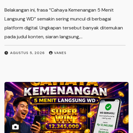
elakangan ini, frasa “Cahaya Kemenangan 5 Menit
sekto
angsung WD” semakin sering muncul di berbagai
platf
latform digital. Ungkapan tersebut banyak ditemukan
negar
ada judul konten, siaran langsung,…
bagian
AGUSTUS 5, 2026
VANES
AGU