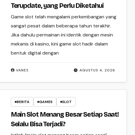
Terupdate, yang Perlu Diketahui
Game slot telah mengalami perkembangan yang
sangat pesat dalam beberapa tahun terakhir.
Jika dahulu permainan ini identik dengan mesin
mekanis di kasino, kini game slot hadir dalam
bentuk digital dengan
VANES
AGUSTUS 4, 2026
BERITA
GAMES
SLOT
Main Slot Menang Besar Setiap Saat!
Selalu Bisa Terjadi?