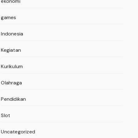
ekonomi
games
Indonesia
Kegiatan
Kurikulum
Olahraga
Pendidikan
Slot
Uncategorized