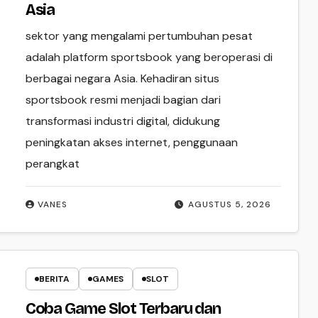
Asia
sektor yang mengalami pertumbuhan pesat
adalah platform sportsbook yang beroperasi di
berbagai negara Asia. Kehadiran situs
sportsbook resmi menjadi bagian dari
transformasi industri digital, didukung
peningkatan akses internet, penggunaan
perangkat
VANES
AGUSTUS 5, 2026
BERITA
GAMES
SLOT
Coba Game Slot Terbaru dan