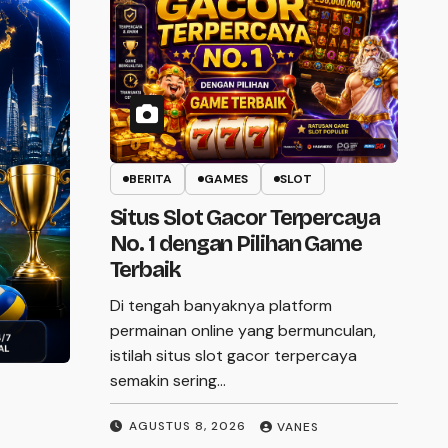
Sensasi Scatter
Hitam Yang Luar
Biasa Fenomena
Menarik Perhatian
Scatter Hitam semakin sering muncul di
BERITA
GAMES
SLOT
kalangan penggemar permainan berbasis
Situs Slot Gacor Terpercaya
slot. Banyak pemain menganggap simbol
No. 1 dengan Pilihan Game
ini sebagai salah satu elemen yang
Terbaik
mampu menghadirkan pengalaman
Di tengah banyaknya platform
bermain…
permainan online yang bermunculan,
istilah situs slot gacor terpercaya
semakin sering…
AGUSTUS 7, 2026
VANES
AGUSTUS 8, 2026
VANES