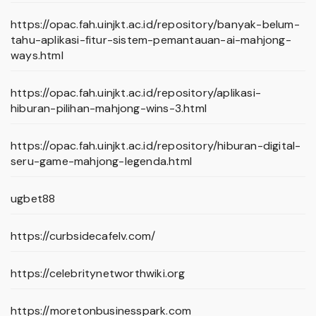
https://opac.fah.uinjkt.ac.id/repository/banyak-belum-
tahu-aplikasi-fitur-sistem-pemantauan-ai-mahjong-
ways.html
https://opac.fah.uinjkt.ac.id/repository/aplikasi-
hiburan-pilihan-mahjong-wins-3.html
https://opac.fah.uinjkt.ac.id/repository/hiburan-digital-
seru-game-mahjong-legenda.html
ugbet88
https://curbsidecafelv.com/
https://celebritynetworthwiki.org
https://moretonbusinesspark.com