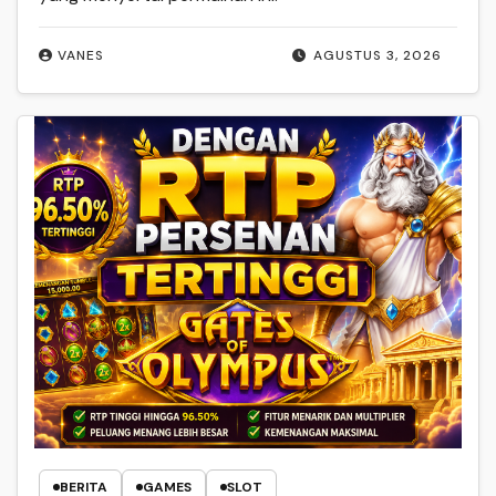
VANES
AGUSTUS 3, 2026
BERITA
GAMES
SLOT