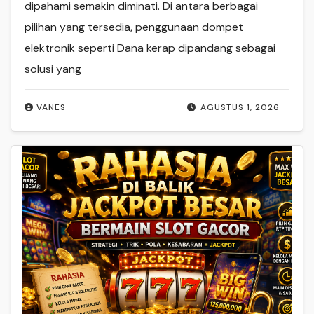
dipahami semakin diminati. Di antara berbagai
pilihan yang tersedia, penggunaan dompet
elektronik seperti Dana kerap dipandang sebagai
solusi yang
VANES
AGUSTUS 1, 2026