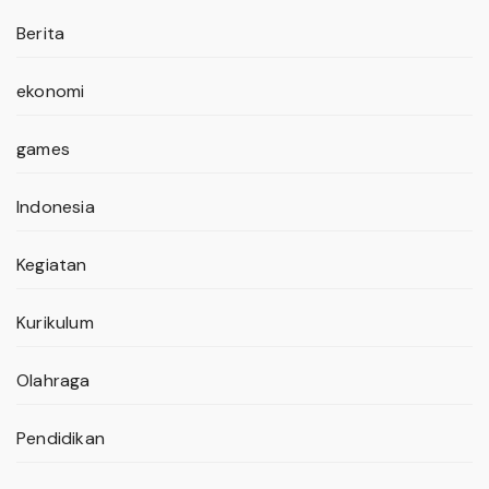
Berita
ekonomi
games
Indonesia
Kegiatan
Kurikulum
Olahraga
Pendidikan