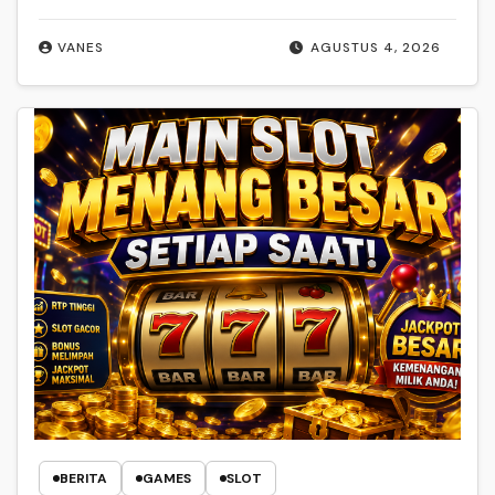
VANES
AGUSTUS 4, 2026
BERITA
GAMES
SLOT