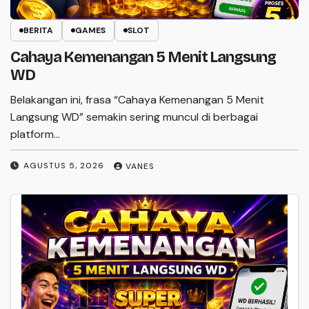
BERITA
GAMES
SLOT
Cahaya Kemenangan 5 Menit Langsung
WD
Belakangan ini, frasa “Cahaya Kemenangan 5 Menit
Langsung WD” semakin sering muncul di berbagai
platform…
AGUSTUS 5, 2026
VANES