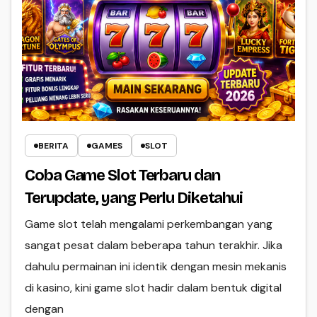
BERITA
GAMES
SLOT
Coba Game Slot Terbaru dan
Terupdate, yang Perlu Diketahui
Game slot telah mengalami perkembangan yang
sangat pesat dalam beberapa tahun terakhir. Jika
dahulu permainan ini identik dengan mesin mekanis
di kasino, kini game slot hadir dalam bentuk digital
dengan