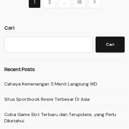
Paginasi
1
2
…
18
pos
Cari
Cari
Recent Posts
Cahaya Kemenangan 5 Menit Langsung WD
Situs Sportbook Resmi Terbesar Di Asia
Coba Game Slot Terbaru dan Terupdate, yang Perlu
Diketahui