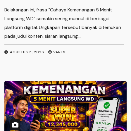
akangan ini, frasa “Cahaya Kemenangan 5 Menit
sektor 
gsung WD” semakin sering muncul di berbagai
platfor
tform digital. Ungkapan tersebut banyak ditemukan
negara 
a judul konten, siaran langsung,…
bagian d
GUSTUS 5, 2026
VANES
AGUS