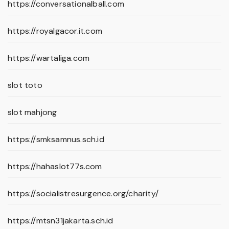
https://conversationalball.com
https://royalgacor.it.com
https://wartaliga.com
slot toto
slot mahjong
https://smksamnus.sch.id
https://hahaslot77s.com
https://socialistresurgence.org/charity/
https://mtsn31jakarta.sch.id