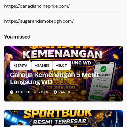
https://canadiancinephile.com/
https://sugarandsmokepgh.com/
You missed
BERITA
GAMES
SLOT
Cahaya Kemenangan 5 Menit
Langsung WD
AGUSTUS 5, 2026
VANES