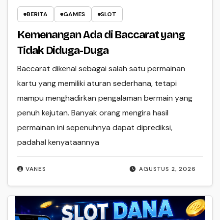
BERITA
GAMES
SLOT
Kemenangan Ada di Baccarat yang
Tidak Diduga-Duga
Baccarat dikenal sebagai salah satu permainan
kartu yang memiliki aturan sederhana, tetapi
mampu menghadirkan pengalaman bermain yang
penuh kejutan. Banyak orang mengira hasil
permainan ini sepenuhnya dapat diprediksi,
padahal kenyataannya
VANES
AGUSTUS 2, 2026