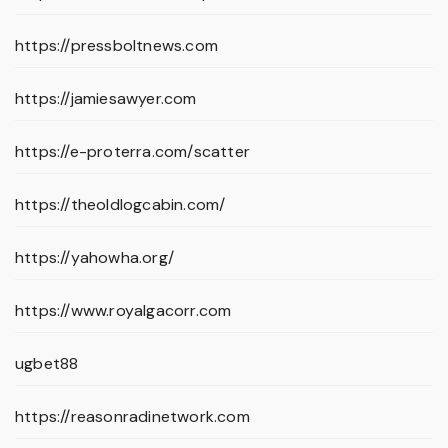
https://pressboltnews.com
https://jamiesawyer.com
https://e-proterra.com/scatter
https://theoldlogcabin.com/
https://yahowha.org/
https://www.royalgacorr.com
ugbet88
https://reasonradinetwork.com