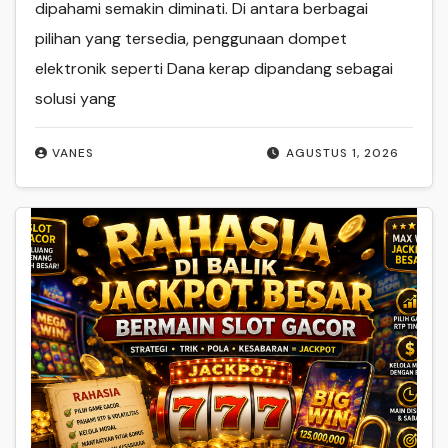
dipahami semakin diminati. Di antara berbagai
pilihan yang tersedia, penggunaan dompet
elektronik seperti Dana kerap dipandang sebagai
solusi yang
VANES
AGUSTUS 1, 2026