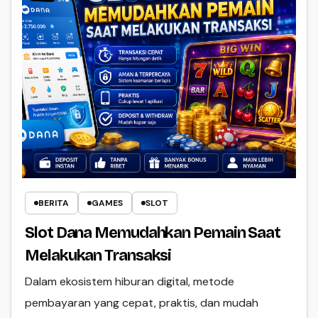
BERITA
GAMES
SLOT
Slot Dana Memudahkan Pemain Saat
Melakukan Transaksi
Dalam ekosistem hiburan digital, metode
pembayaran yang cepat, praktis, dan mudah