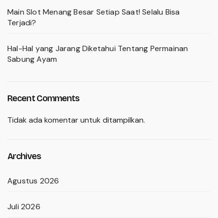
Main Slot Menang Besar Setiap Saat! Selalu Bisa
Terjadi?
Hal-Hal yang Jarang Diketahui Tentang Permainan
Sabung Ayam
Recent Comments
Tidak ada komentar untuk ditampilkan.
Archives
Agustus 2026
Juli 2026