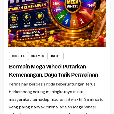
BERITA
GAMES
SLOT
Bermain Mega Wheel Putarkan
Kemenangan, Daya Tarik Permainan
Permainan berbasis roda keberuntungan terus
berkembang seiring meningkatnya minat
masyarakat terhadap hiburan interaktif. Salah satu
yang paling banyak dikenal adalah Mega Wheel,