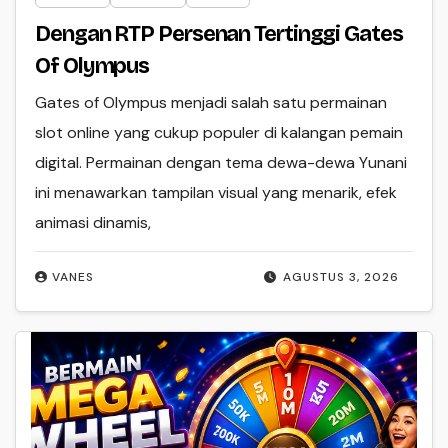
Dengan RTP Persenan Tertinggi Gates
Of Olympus
Gates of Olympus menjadi salah satu permainan
slot online yang cukup populer di kalangan pemain
digital. Permainan dengan tema dewa-dewa Yunani
ini menawarkan tampilan visual yang menarik, efek
animasi dinamis,
VANES
AGUSTUS 3, 2026