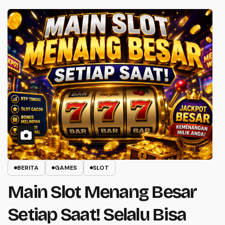
BERITA
GAMES
SLOT
Hal-Hal yang Jarang
Diketahui Tentang