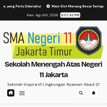
Skip
ui
Main Slot Menang Besar Setiap Saat! Selalu Bisa Terjadi
to
Kam. Agu 6th, 2026
6:07:45 PM
content
Sekolah Menengah Atas Negeri
11 Jakarta
Sekolah Inspiratif Lingkungan Nyaman Abad 21