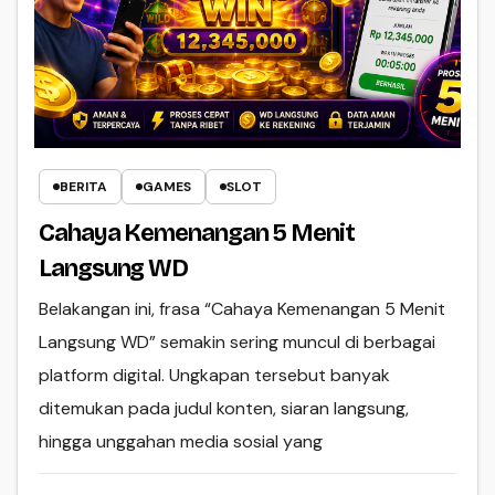
BERITA
GAMES
SLOT
Cahaya Kemenangan 5 Menit
Langsung WD
Belakangan ini, frasa “Cahaya Kemenangan 5 Menit
Langsung WD” semakin sering muncul di berbagai
platform digital. Ungkapan tersebut banyak
ditemukan pada judul konten, siaran langsung,
hingga unggahan media sosial yang