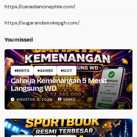
https://canadiancinephile.com/
https://sugarandsmokepgh.com/
You missed
BERITA
GAMES
SLOT
Cahaya Kemenangan 5 Menit
Langsung WD
AGUSTUS 5, 2026
VANES