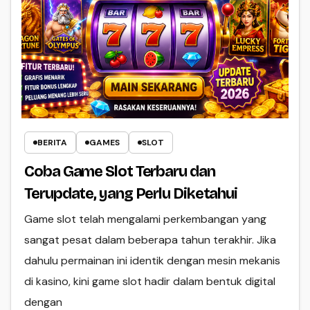
BERITA
GAMES
SLOT
Coba Game Slot Terbaru dan
Terupdate, yang Perlu Diketahui
Game slot telah mengalami perkembangan yang
sangat pesat dalam beberapa tahun terakhir. Jika
dahulu permainan ini identik dengan mesin mekanis
di kasino, kini game slot hadir dalam bentuk digital
dengan