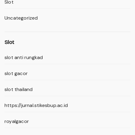
Slot
Uncategorized
Slot
slot anti rungkad
slot gacor
slot thailand
https://jurnal.stikesbup.ac.id
royalgacor