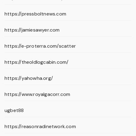
https://pressboltnews.com
https://jamiesawyer.com
https://e-proterra.com/scatter
https://theoldlogcabin.com/
https://yahowha.org/
https://www.royalgacorr.com
ugbet88
https://reasonradinetwork.com