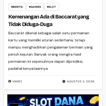
BERITA
GAMES
SLOT
Kemenangan Ada di Baccarat yang
Tidak Diduga-Duga
Baccarat dikenal sebagai salah satu permainan
kartu yang memiliki aturan sederhana, tetapi
mampu menghadirkan pengalaman bermain yang
penuh kejutan. Banyak orang mengira hasil
permainan ini sepenuhnya dapat diprediksi,
padahal kenyataannya
VANES
AGUSTUS 2, 2026