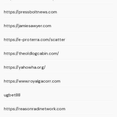
https://pressboltnews.com
https://jamiesawyer.com
https://e-proterra.com/scatter
https://theoldlogcabin.com/
https://yahowha.org/
https://www.royalgacorr.com
ugbet88
https://reasonradinetwork.com