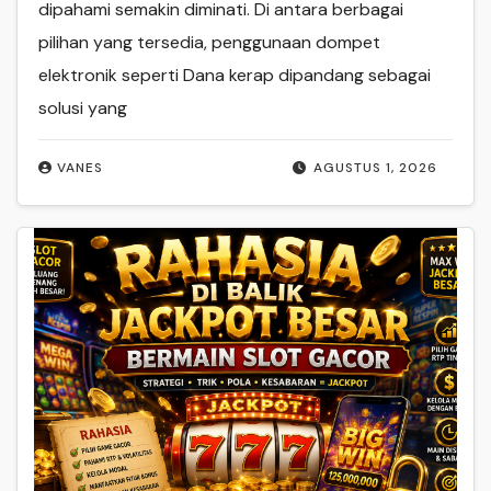
dipahami semakin diminati. Di antara berbagai
pilihan yang tersedia, penggunaan dompet
elektronik seperti Dana kerap dipandang sebagai
solusi yang
VANES
AGUSTUS 1, 2026