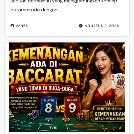
sebuah permainan yang menggabungkan konsep
putaran roda dengan
VANES
AGUSTUS 2, 2026