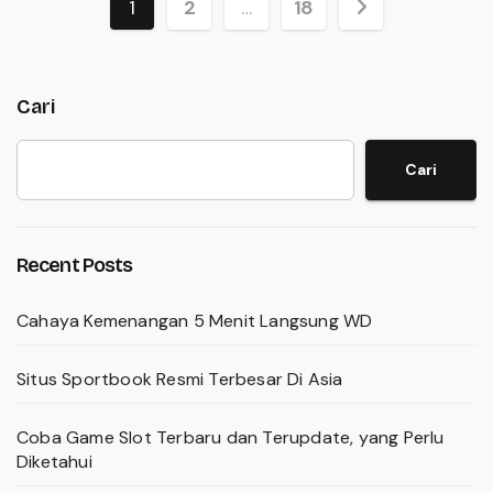
Paginasi
1
2
…
18
pos
Cari
Cari
Recent Posts
Cahaya Kemenangan 5 Menit Langsung WD
Situs Sportbook Resmi Terbesar Di Asia
Coba Game Slot Terbaru dan Terupdate, yang Perlu
Diketahui