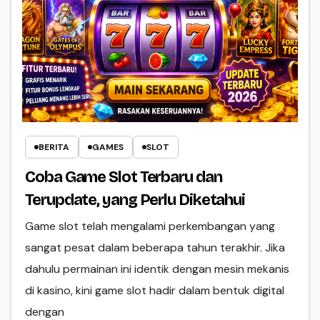
BERITA
GAMES
SLOT
Coba Game Slot Terbaru dan
Terupdate, yang Perlu Diketahui
Game slot telah mengalami perkembangan yang
sangat pesat dalam beberapa tahun terakhir. Jika
dahulu permainan ini identik dengan mesin mekanis
di kasino, kini game slot hadir dalam bentuk digital
dengan