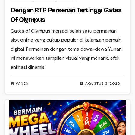
Dengan RTP Persenan Tertinggi Gates
Of Olympus
Gates of Olympus menjadi salah satu permainan
slot online yang cukup populer di kalangan pemain
digital. Permainan dengan tema dewa-dewa Yunani
ini menawarkan tampilan visual yang menarik, efek
animasi dinamis,
VANES
AGUSTUS 3, 2026