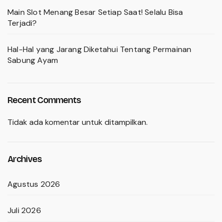
Main Slot Menang Besar Setiap Saat! Selalu Bisa
Terjadi?
Hal-Hal yang Jarang Diketahui Tentang Permainan
Sabung Ayam
Recent Comments
Tidak ada komentar untuk ditampilkan.
Archives
Agustus 2026
Juli 2026