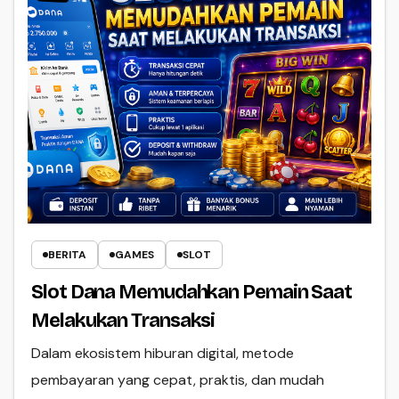
BERITA
GAMES
SLOT
Slot Dana Memudahkan Pemain Saat
Melakukan Transaksi
Dalam ekosistem hiburan digital, metode
pembayaran yang cepat, praktis, dan mudah