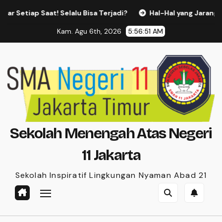
Skip
 Bisa Terjadi?
Hal-Hal yang Jarang Diketahui Tentang Pe
to
Kam. Agu 6th, 2026
5:56:53 AM
content
Sekolah Menengah Atas Negeri
11 Jakarta
Sekolah Inspiratif Lingkungan Nyaman Abad 21