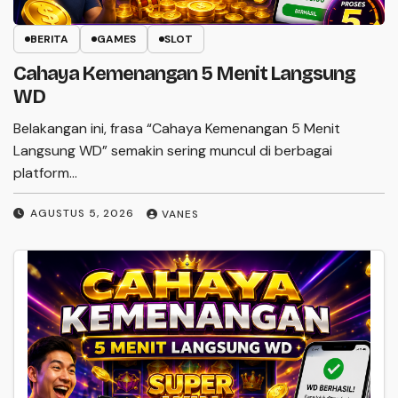
BERITA
GAMES
SLOT
Cahaya Kemenangan 5 Menit Langsung
WD
Belakangan ini, frasa “Cahaya Kemenangan 5 Menit
Langsung WD” semakin sering muncul di berbagai
platform…
AGUSTUS 5, 2026
VANES