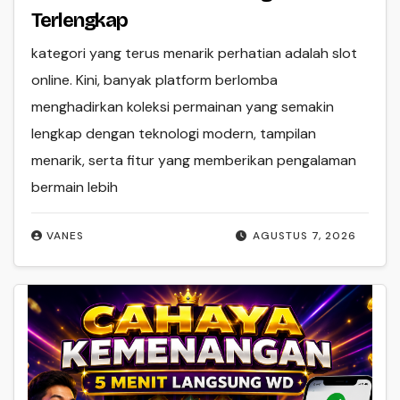
Terlengkap
kategori yang terus menarik perhatian adalah slot
online. Kini, banyak platform berlomba
menghadirkan koleksi permainan yang semakin
lengkap dengan teknologi modern, tampilan
menarik, serta fitur yang memberikan pengalaman
bermain lebih
VANES
AGUSTUS 7, 2026