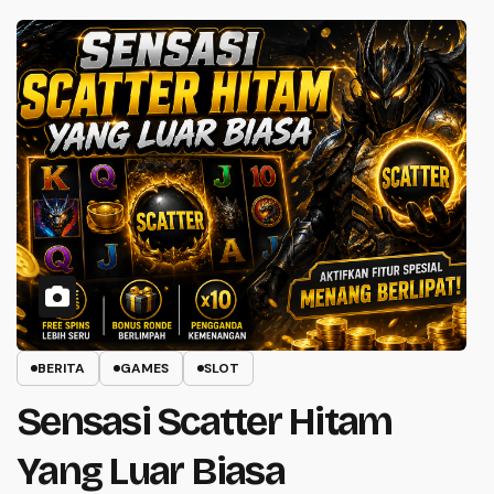
BERITA
GAMES
SLOT
BE
Sensasi Scatter Hitam
Sl
Yang Luar Biasa
D