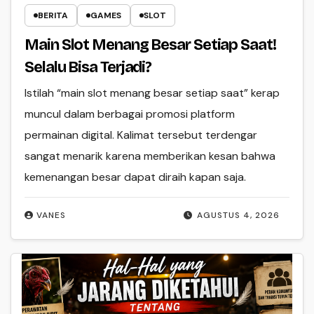
BERITA
GAMES
SLOT
Main Slot Menang Besar Setiap Saat!
Selalu Bisa Terjadi?
Istilah “main slot menang besar setiap saat” kerap
muncul dalam berbagai promosi platform
permainan digital. Kalimat tersebut terdengar
sangat menarik karena memberikan kesan bahwa
kemenangan besar dapat diraih kapan saja.
VANES
AGUSTUS 4, 2026