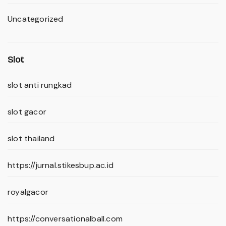
Uncategorized
Slot
slot anti rungkad
slot gacor
slot thailand
https://jurnal.stikesbup.ac.id
royalgacor
https://conversationalball.com