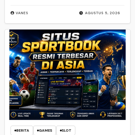
VANES
AGUSTUS 5, 2026
BERITA
GAMES
SLOT