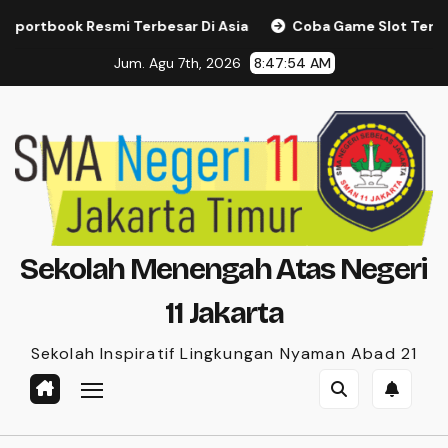
Skip
besar Di Asia
Coba Game Slot Terbaru dan Terupdate, yan
to
Jum. Agu 7th, 2026
8:47:56 AM
content
Sekolah Menengah Atas Negeri
11 Jakarta
Sekolah Inspiratif Lingkungan Nyaman Abad 21