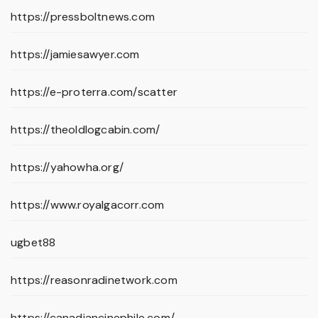
https://pressboltnews.com
https://jamiesawyer.com
https://e-proterra.com/scatter
https://theoldlogcabin.com/
https://yahowha.org/
https://www.royalgacorr.com
ugbet88
https://reasonradinetwork.com
https://canadiancinephile.com/