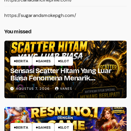
https://sugarandsmokepgh.com/
You missed
BERITA
GAMES
SLOT
Sensasi Scatter Hitam Yang Luar
Biasa Fenomena Menarik
Perhatian
AGUSTUS 7, 2026
VANES
BERITA
GAMES
SLOT