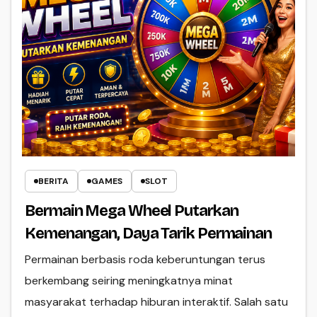
BERITA
GAMES
SLOT
Bermain Mega Wheel Putarkan
Kemenangan, Daya Tarik Permainan
Permainan berbasis roda keberuntungan terus
berkembang seiring meningkatnya minat
masyarakat terhadap hiburan interaktif. Salah satu