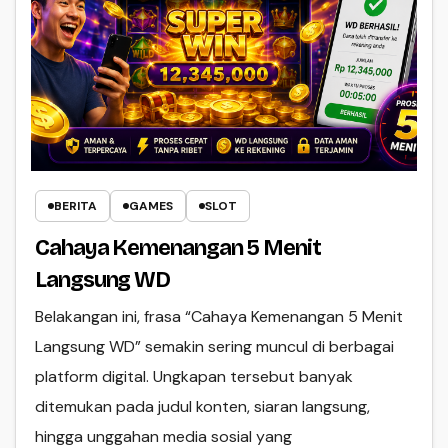
BERITA
GAMES
SLOT
Cahaya Kemenangan 5 Menit
Langsung WD
Belakangan ini, frasa “Cahaya Kemenangan 5 Menit
Langsung WD” semakin sering muncul di berbagai
platform digital. Ungkapan tersebut banyak
ditemukan pada judul konten, siaran langsung,
hingga unggahan media sosial yang