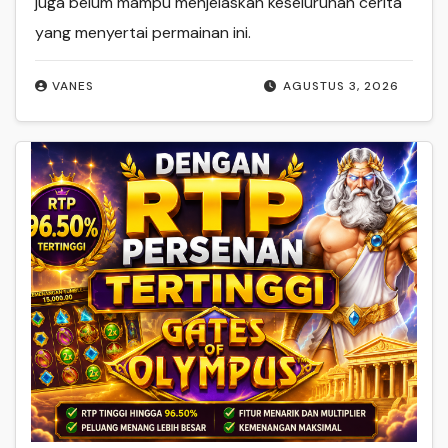
juga belum mampu menjelaskan keseluruhan cerita
yang menyertai permainan ini.
VANES
AGUSTUS 3, 2026