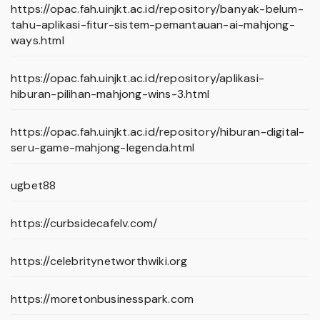
https://opac.fah.uinjkt.ac.id/repository/banyak-belum-
tahu-aplikasi-fitur-sistem-pemantauan-ai-mahjong-
ways.html
https://opac.fah.uinjkt.ac.id/repository/aplikasi-
hiburan-pilihan-mahjong-wins-3.html
https://opac.fah.uinjkt.ac.id/repository/hiburan-digital-
seru-game-mahjong-legenda.html
ugbet88
https://curbsidecafelv.com/
https://celebritynetworthwiki.org
https://moretonbusinesspark.com