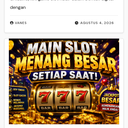
dengan
VANES
AGUSTUS 4, 2026