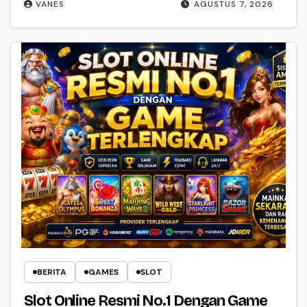
VANES
AGUSTUS 7, 2026
BERITA
GAMES
SLOT
Slot Online Resmi No.1 Dengan Game