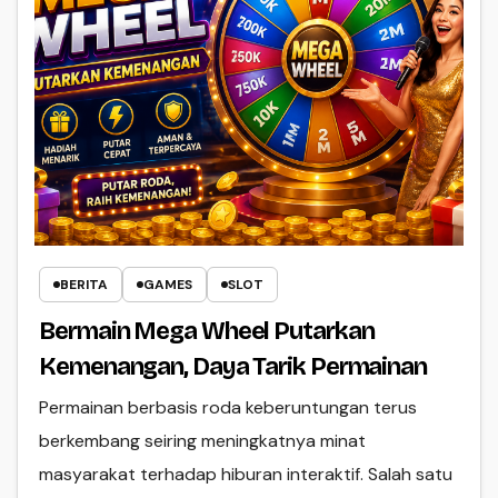
BERITA
GAMES
SLOT
Bermain Mega Wheel Putarkan
Kemenangan, Daya Tarik Permainan
Permainan berbasis roda keberuntungan terus
berkembang seiring meningkatnya minat
masyarakat terhadap hiburan interaktif. Salah satu