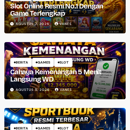
Slot Online Resmi No.1 Dengan
Game Terlengkap
AGUSTUS 7, 2026
VANES
BERITA
GAMES
SLOT
Cahaya Kemenangan 5 Menit
Langsung WD
AGUSTUS 5, 2026
VANES
BERITA
GAMES
SLOT