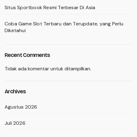
Situs Sportbook Resmi Terbesar Di Asia
Coba Game Slot Terbaru dan Terupdate, yang Perlu
Diketahui
Recent Comments
Tidak ada komentar untuk ditampilkan.
Archives
Agustus 2026
Juli 2026