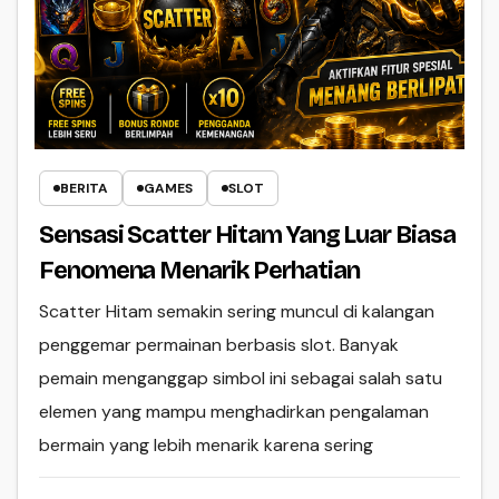
BERITA
GAMES
SLOT
Sensasi Scatter Hitam Yang Luar Biasa
Fenomena Menarik Perhatian
Scatter Hitam semakin sering muncul di kalangan
penggemar permainan berbasis slot. Banyak
pemain menganggap simbol ini sebagai salah satu
elemen yang mampu menghadirkan pengalaman
bermain yang lebih menarik karena sering