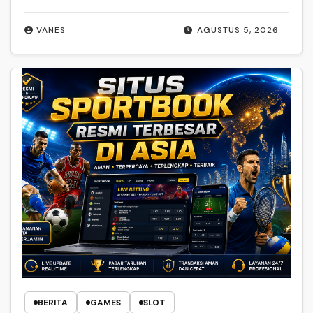
VANES
AGUSTUS 5, 2026
BERITA
GAMES
SLOT