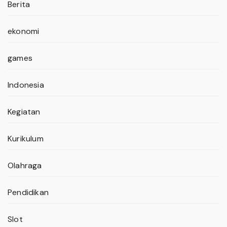
Berita
ekonomi
games
Indonesia
Kegiatan
Kurikulum
Olahraga
Pendidikan
Slot