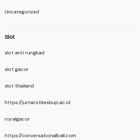
Uncategorized
Slot
slot anti rungkad
slot gacor
slot thailand
https://jurnal.stikesbup.ac.id
royalgacor
https://conversationalball.com