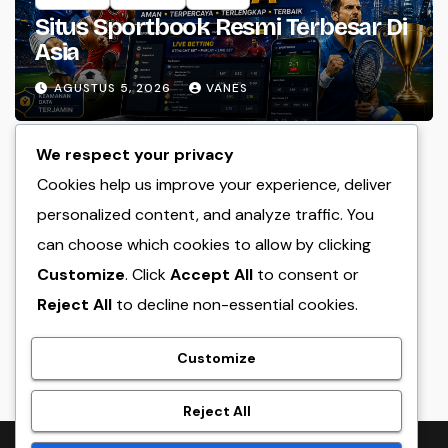
Situs Sportbook Resmi Terbesar Di
Asia
AGUSTUS 5, 2026
VANES
We respect your privacy
Cookies help us improve your experience, deliver
personalized content, and analyze traffic. You
can choose which cookies to allow by clicking
Customize
. Click
Accept All
to consent or
Reject All
to decline non-essential cookies.
Sekolah Menengah Atas
Negeri 11 Jakarta
Customize
Reject All