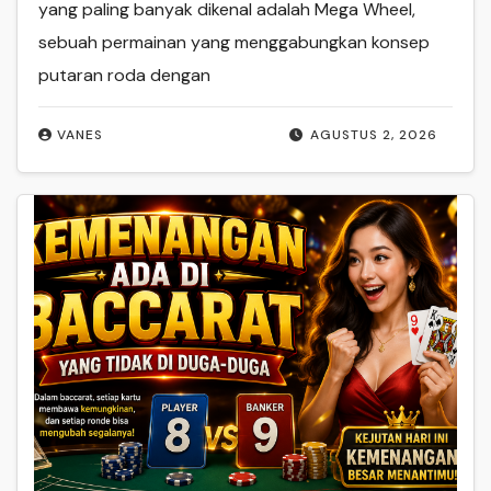
yang paling banyak dikenal adalah Mega Wheel,
sebuah permainan yang menggabungkan konsep
putaran roda dengan
VANES
AGUSTUS 2, 2026