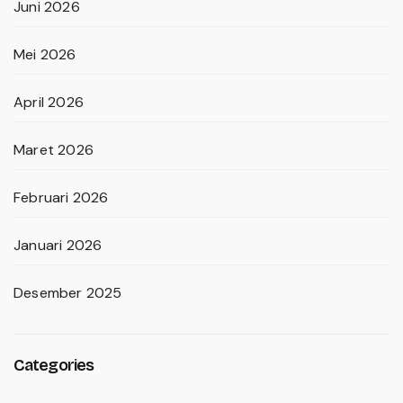
Juni 2026
Mei 2026
April 2026
Maret 2026
Februari 2026
Januari 2026
Desember 2025
Categories