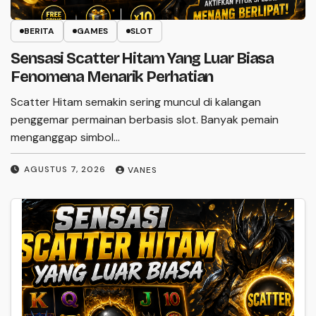
BERITA
GAMES
SLOT
Sensasi Scatter Hitam Yang Luar Biasa
Fenomena Menarik Perhatian
Scatter Hitam semakin sering muncul di kalangan
penggemar permainan berbasis slot. Banyak pemain
menganggap simbol…
AGUSTUS 7, 2026
VANES