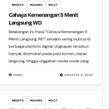
BERITA
GAMES
SLOT
Cahaya Kemenangan 5 Menit
Langsung WD
Belakangan ini, frasa “Cahaya Kemenangan 5
Menit Langsung WD” semakin sering muncul di
berbagai platform digital. Ungkapan tersebut
banyak ditemukan pada judul konten, siaran
langsung, hingga unggahan media sosial yang
VANES
AGUSTUS 5, 2026
BERITA
GAMES
SLOT