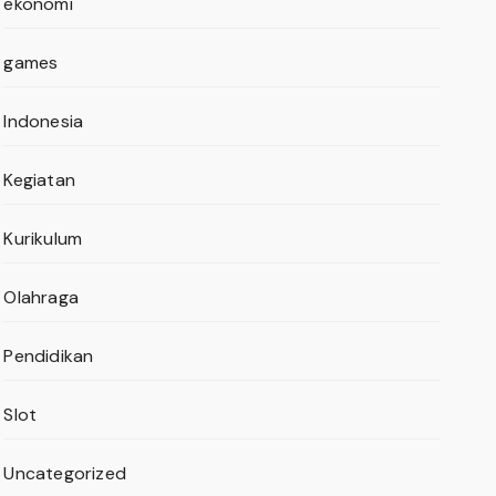
ekonomi
games
Indonesia
Kegiatan
Kurikulum
Olahraga
Pendidikan
Slot
Uncategorized