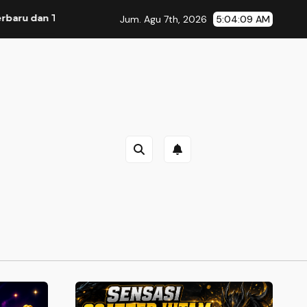
pdate, yang Perlu Diketahui
Sensasi Scatter Hitam Yan
Jum. Agu 7th, 2026
5:04:11 AM
BERITA
GAMES
SLOT