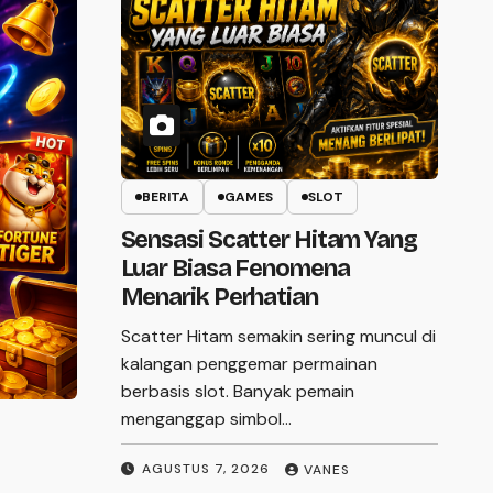
Slot Online Resmi
No.1 Dengan Game
Terlengkap
kategori yang terus menarik perhatian
BERITA
GAMES
SLOT
adalah slot online. Kini, banyak platform
Sensasi Scatter Hitam Yang
berlomba menghadirkan koleksi
Luar Biasa Fenomena
permainan yang semakin lengkap dengan
Menarik Perhatian
teknologi modern, tampilan menarik,
Scatter Hitam semakin sering muncul di
serta fitur…
kalangan penggemar permainan
berbasis slot. Banyak pemain
menganggap simbol…
AGUSTUS 7, 2026
VANES
AGUSTUS 7, 2026
VANES