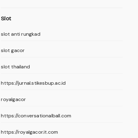
Slot
slot anti rungkad
slot gacor
slot thailand
https://jurnal.stikesbup.ac.id
royalgacor
https://conversationalball.com
https://royalgacor.it.com