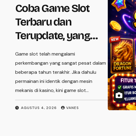
Sensasi Scatter
Hitam Yang Luar
Biasa Fenomena
Menarik Perhatian
Scatter Hitam semakin sering muncul di
kalangan penggemar permainan berbasis
slot. Banyak pemain menganggap simbol
ini sebagai salah satu elemen yang
mampu menghadirkan pengalaman
bermain…
AGUSTUS 7, 2026
VANES