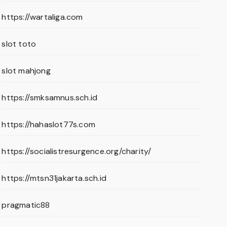
https://wartaliga.com
slot toto
slot mahjong
https://smksamnus.sch.id
https://hahaslot77s.com
https://socialistresurgence.org/charity/
https://mtsn31jakarta.sch.id
pragmatic88