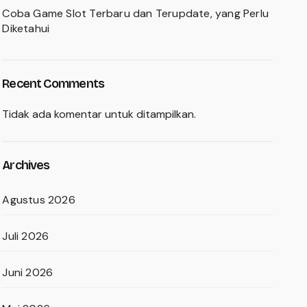
Coba Game Slot Terbaru dan Terupdate, yang Perlu
Diketahui
Recent Comments
Tidak ada komentar untuk ditampilkan.
Archives
Agustus 2026
Juli 2026
Juni 2026