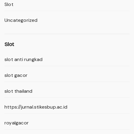
Slot
Uncategorized
Slot
slot anti rungkad
slot gacor
slot thailand
https://jurnal.stikesbup.ac.id
royalgacor