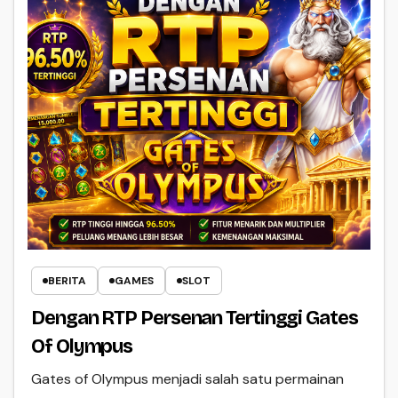
BERITA
GAMES
SLOT
Dengan RTP Persenan Tertinggi Gates
Of Olympus
Gates of Olympus menjadi salah satu permainan