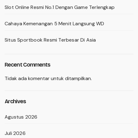
Slot Online Resmi No.1 Dengan Game Terlengkap
Cahaya Kemenangan 5 Menit Langsung WD
Situs Sportbook Resmi Terbesar Di Asia
Recent Comments
Tidak ada komentar untuk ditampilkan.
Archives
Agustus 2026
Juli 2026