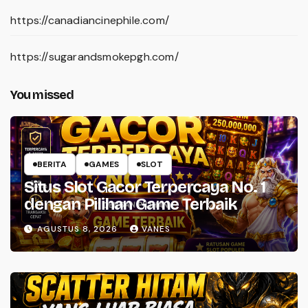
https://canadiancinephile.com/
https://sugarandsmokepgh.com/
You missed
BERITA
GAMES
SLOT
Situs Slot Gacor Terpercaya No. 1
dengan Pilihan Game Terbaik
AGUSTUS 8, 2026
VANES