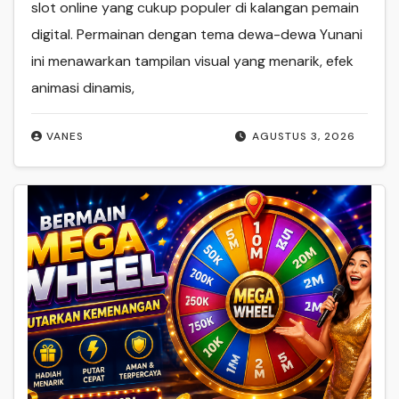
slot online yang cukup populer di kalangan pemain
digital. Permainan dengan tema dewa-dewa Yunani
ini menawarkan tampilan visual yang menarik, efek
animasi dinamis,
VANES
AGUSTUS 3, 2026