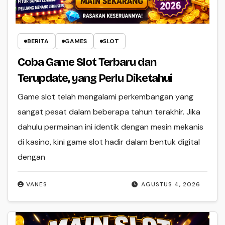
BERITA
GAMES
SLOT
Coba Game Slot Terbaru dan
Terupdate, yang Perlu Diketahui
Game slot telah mengalami perkembangan yang
sangat pesat dalam beberapa tahun terakhir. Jika
dahulu permainan ini identik dengan mesin mekanis
di kasino, kini game slot hadir dalam bentuk digital
dengan
VANES
AGUSTUS 4, 2026