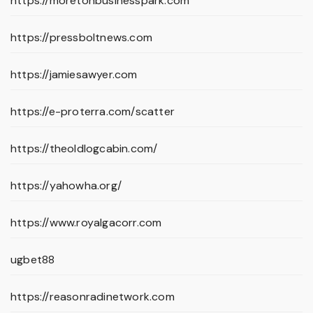
https://moretonbusinesspark.com
https://pressboltnews.com
https://jamiesawyer.com
https://e-proterra.com/scatter
https://theoldlogcabin.com/
https://yahowha.org/
https://www.royalgacorr.com
ugbet88
https://reasonradinetwork.com