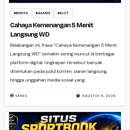
BERITA
GAMES
SLOT
Cahaya Kemenangan 5 Menit
Langsung WD
Belakangan ini, frasa “Cahaya Kemenangan 5 Menit
Langsung WD” semakin sering muncul di berbagai
platform digital. Ungkapan tersebut banyak
ditemukan pada judul konten, siaran langsung,
hingga unggahan media sosial yang
VANES
AGUSTUS 5, 2026