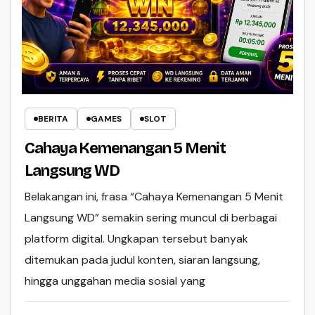
BERITA
GAMES
SLOT
Cahaya Kemenangan 5 Menit
Langsung WD
Belakangan ini, frasa “Cahaya Kemenangan 5 Menit
Langsung WD” semakin sering muncul di berbagai
platform digital. Ungkapan tersebut banyak
ditemukan pada judul konten, siaran langsung,
hingga unggahan media sosial yang