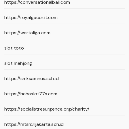
https://conversationalball.com
https://royalgacor.it.com
https://wartaliga.com
slot toto
slot mahjong
https://smksamnus.sch.id
https://hahaslot77s.com
https://socialistresurgence.org/charity/
https://mtsn31jakarta.sch.id