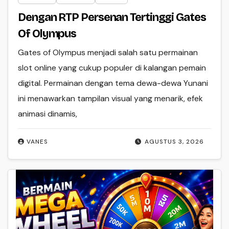
Dengan RTP Persenan Tertinggi Gates
Of Olympus
Gates of Olympus menjadi salah satu permainan
slot online yang cukup populer di kalangan pemain
digital. Permainan dengan tema dewa-dewa Yunani
ini menawarkan tampilan visual yang menarik, efek
animasi dinamis,
VANES
AGUSTUS 3, 2026