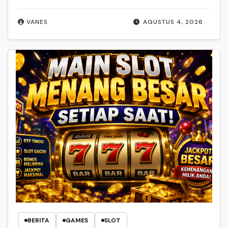
VANES
AGUSTUS 4, 2026
BERITA
GAMES
SLOT