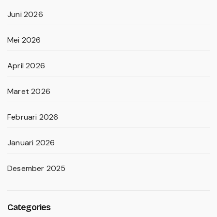
Juni 2026
Mei 2026
April 2026
Maret 2026
Februari 2026
Januari 2026
Desember 2025
Categories