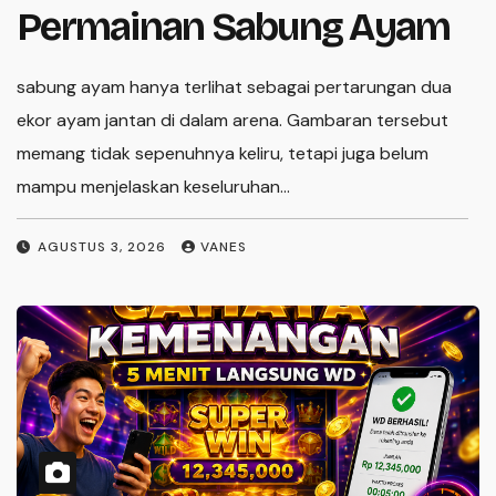
Permainan Sabung Ayam
sabung ayam hanya terlihat sebagai pertarungan dua
ekor ayam jantan di dalam arena. Gambaran tersebut
memang tidak sepenuhnya keliru, tetapi juga belum
mampu menjelaskan keseluruhan…
AGUSTUS 3, 2026
VANES