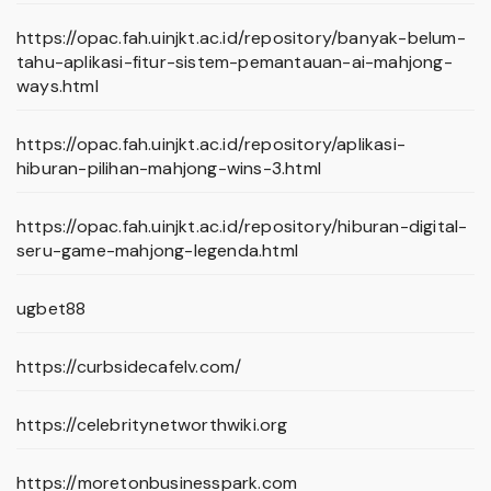
https://opac.fah.uinjkt.ac.id/repository/banyak-belum-
tahu-aplikasi-fitur-sistem-pemantauan-ai-mahjong-
ways.html
https://opac.fah.uinjkt.ac.id/repository/aplikasi-
hiburan-pilihan-mahjong-wins-3.html
https://opac.fah.uinjkt.ac.id/repository/hiburan-digital-
seru-game-mahjong-legenda.html
ugbet88
https://curbsidecafelv.com/
https://celebritynetworthwiki.org
https://moretonbusinesspark.com