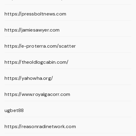
https://pressboltnews.com
https://jamiesawyer.com
https://e-proterra.com/scatter
https://theoldlogcabin.com/
https://yahowha.org/
https://www.royalgacorr.com
ugbet88
https://reasonradinetwork.com