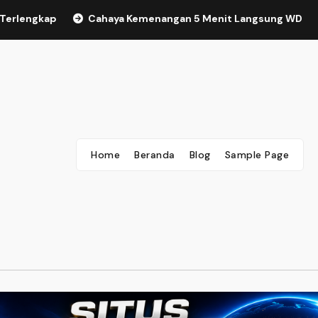
Cahaya Kemenangan 5 Menit Langsung WD
Situs Spor
Home
Beranda
Blog
Sample Page