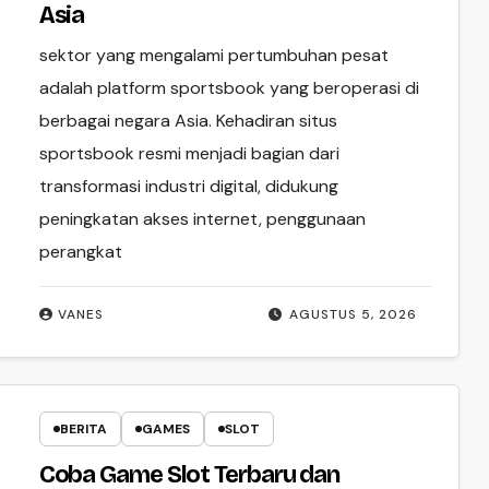
Asia
sektor yang mengalami pertumbuhan pesat
adalah platform sportsbook yang beroperasi di
berbagai negara Asia. Kehadiran situs
sportsbook resmi menjadi bagian dari
transformasi industri digital, didukung
peningkatan akses internet, penggunaan
perangkat
VANES
AGUSTUS 5, 2026
BERITA
GAMES
SLOT
Coba Game Slot Terbaru dan