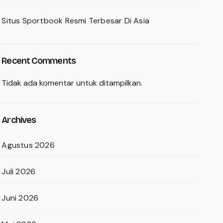
Situs Sportbook Resmi Terbesar Di Asia
Recent Comments
Tidak ada komentar untuk ditampilkan.
Archives
Agustus 2026
Juli 2026
Juni 2026