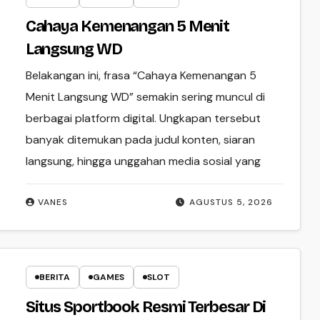
Cahaya Kemenangan 5 Menit
Langsung WD
Belakangan ini, frasa “Cahaya Kemenangan 5
Menit Langsung WD” semakin sering muncul di
berbagai platform digital. Ungkapan tersebut
banyak ditemukan pada judul konten, siaran
langsung, hingga unggahan media sosial yang
VANES
AGUSTUS 5, 2026
BERITA
GAMES
SLOT
Situs Sportbook Resmi Terbesar Di