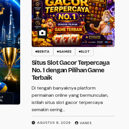
Sensasi Scatter
Hitam Yang Luar
Biasa Fenomena
Menarik Perhatian
Scatter Hitam semakin sering muncul di
BERITA
GAMES
SLOT
kalangan penggemar permainan berbasis
Situs Slot Gacor Terpercaya
slot. Banyak pemain menganggap simbol
No. 1 dengan Pilihan Game
ini sebagai salah satu elemen yang
Terbaik
mampu menghadirkan pengalaman
Di tengah banyaknya platform
bermain…
permainan online yang bermunculan,
istilah situs slot gacor terpercaya
semakin sering…
AGUSTUS 7, 2026
VANES
AGUSTUS 8, 2026
VANES