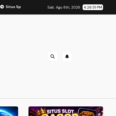
tbook Resmi Terbesar Di Asia
Situs Slot Gacor Terperca
Sab. Agu 8th, 2026
4:26:53 PM
BERITA
GAMES
SLOT