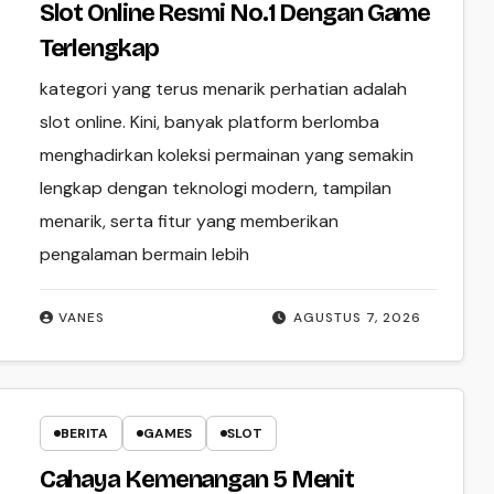
Slot Online Resmi No.1 Dengan Game
Terlengkap
kategori yang terus menarik perhatian adalah
slot online. Kini, banyak platform berlomba
menghadirkan koleksi permainan yang semakin
lengkap dengan teknologi modern, tampilan
menarik, serta fitur yang memberikan
pengalaman bermain lebih
VANES
AGUSTUS 7, 2026
BERITA
GAMES
SLOT
Cahaya Kemenangan 5 Menit