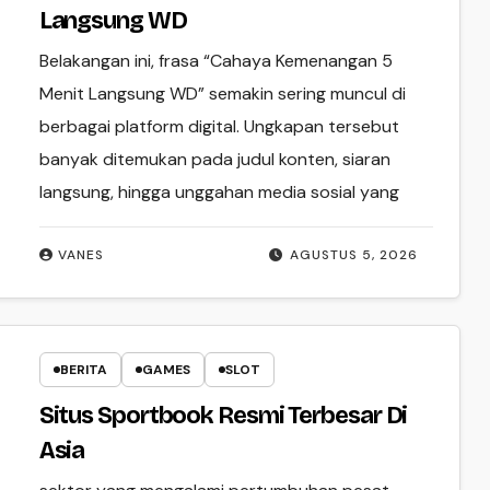
Langsung WD
Belakangan ini, frasa “Cahaya Kemenangan 5
Menit Langsung WD” semakin sering muncul di
berbagai platform digital. Ungkapan tersebut
banyak ditemukan pada judul konten, siaran
langsung, hingga unggahan media sosial yang
VANES
AGUSTUS 5, 2026
BERITA
GAMES
SLOT
Situs Sportbook Resmi Terbesar Di
Asia