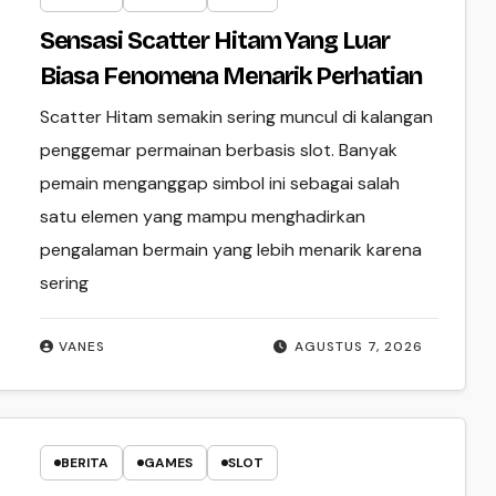
Sensasi Scatter Hitam Yang Luar
Biasa Fenomena Menarik Perhatian
Scatter Hitam semakin sering muncul di kalangan
penggemar permainan berbasis slot. Banyak
pemain menganggap simbol ini sebagai salah
satu elemen yang mampu menghadirkan
pengalaman bermain yang lebih menarik karena
sering
VANES
AGUSTUS 7, 2026
BERITA
GAMES
SLOT