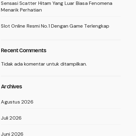
Sensasi Scatter Hitam Yang Luar Biasa Fenomena
Menarik Perhatian
Slot Online Resmi No.1 Dengan Game Terlengkap
Recent Comments
Tidak ada komentar untuk ditampilkan.
Archives
Agustus 2026
Juli 2026
Juni 2026