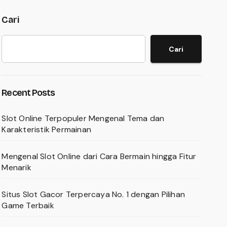
Cari
Cari
Recent Posts
Slot Online Terpopuler Mengenal Tema dan
Karakteristik Permainan
Mengenal Slot Online dari Cara Bermain hingga Fitur
Menarik
Situs Slot Gacor Terpercaya No. 1 dengan Pilihan
Game Terbaik