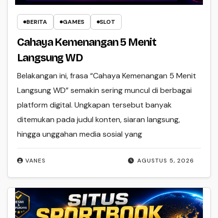
BERITA
GAMES
SLOT
Cahaya Kemenangan 5 Menit
Langsung WD
Belakangan ini, frasa “Cahaya Kemenangan 5 Menit
Langsung WD” semakin sering muncul di berbagai
platform digital. Ungkapan tersebut banyak
ditemukan pada judul konten, siaran langsung,
hingga unggahan media sosial yang
VANES
AGUSTUS 5, 2026