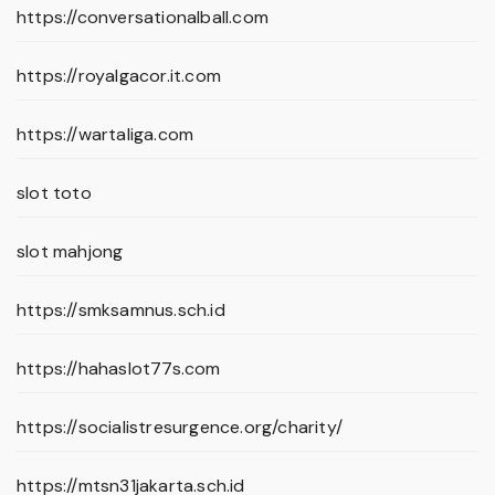
https://conversationalball.com
https://royalgacor.it.com
https://wartaliga.com
slot toto
slot mahjong
https://smksamnus.sch.id
https://hahaslot77s.com
https://socialistresurgence.org/charity/
https://mtsn31jakarta.sch.id