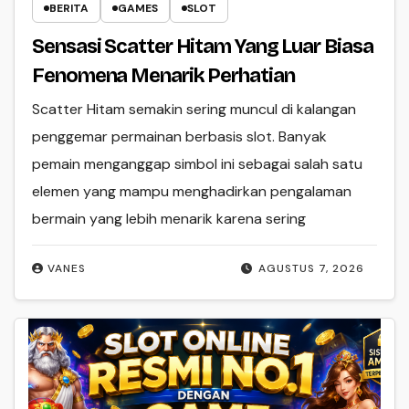
BERITA
GAMES
SLOT
Sensasi Scatter Hitam Yang Luar Biasa
Fenomena Menarik Perhatian
Scatter Hitam semakin sering muncul di kalangan
penggemar permainan berbasis slot. Banyak
pemain menganggap simbol ini sebagai salah satu
elemen yang mampu menghadirkan pengalaman
bermain yang lebih menarik karena sering
VANES
AGUSTUS 7, 2026