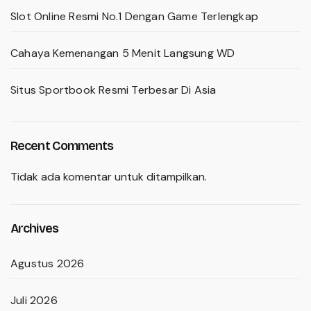
Slot Online Resmi No.1 Dengan Game Terlengkap
Cahaya Kemenangan 5 Menit Langsung WD
Situs Sportbook Resmi Terbesar Di Asia
Recent Comments
Tidak ada komentar untuk ditampilkan.
Archives
Agustus 2026
Juli 2026