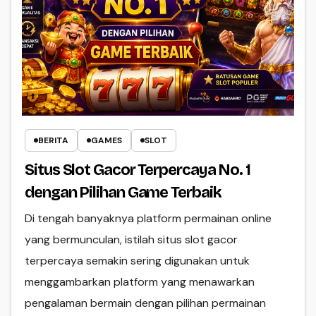
BERITA
GAMES
SLOT
Situs Slot Gacor Terpercaya No. 1
dengan Pilihan Game Terbaik
Di tengah banyaknya platform permainan online
yang bermunculan, istilah situs slot gacor
terpercaya semakin sering digunakan untuk
menggambarkan platform yang menawarkan
pengalaman bermain dengan pilihan permainan