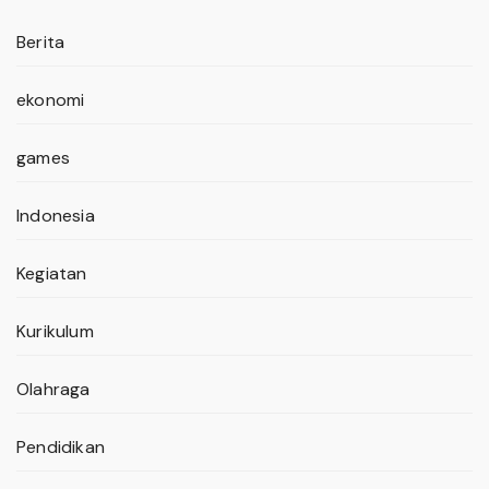
Berita
ekonomi
games
Indonesia
Kegiatan
Kurikulum
Olahraga
Pendidikan