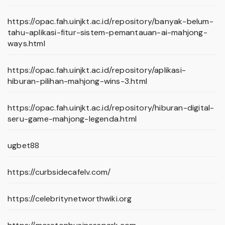
https://opac.fah.uinjkt.ac.id/repository/banyak-belum-
tahu-aplikasi-fitur-sistem-pemantauan-ai-mahjong-
ways.html
https://opac.fah.uinjkt.ac.id/repository/aplikasi-
hiburan-pilihan-mahjong-wins-3.html
https://opac.fah.uinjkt.ac.id/repository/hiburan-digital-
seru-game-mahjong-legenda.html
ugbet88
https://curbsidecafelv.com/
https://celebritynetworthwiki.org