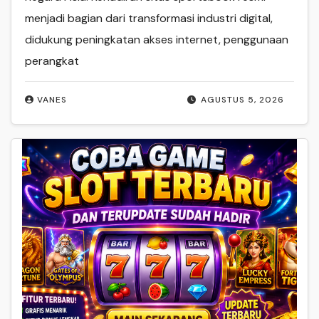
menjadi bagian dari transformasi industri digital,
didukung peningkatan akses internet, penggunaan
perangkat
VANES
AGUSTUS 5, 2026