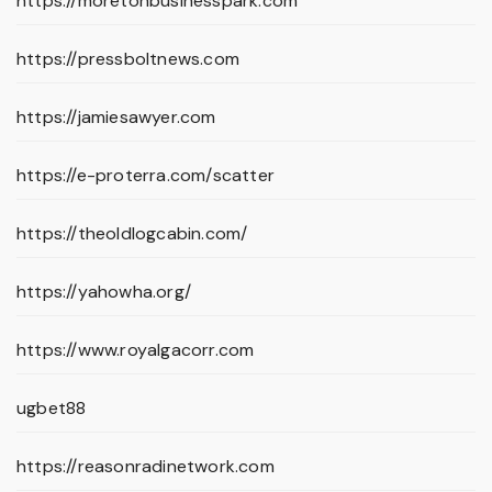
https://moretonbusinesspark.com
https://pressboltnews.com
https://jamiesawyer.com
https://e-proterra.com/scatter
https://theoldlogcabin.com/
https://yahowha.org/
https://www.royalgacorr.com
ugbet88
https://reasonradinetwork.com