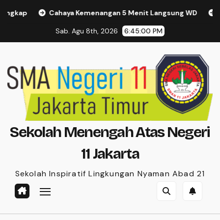
Skip
 Kemenangan 5 Menit Langsung WD
Situs Sportbook Resmi
to
Sab. Agu 8th, 2026
6:45:02 PM
content
Sekolah Menengah Atas Negeri
11 Jakarta
Sekolah Inspiratif Lingkungan Nyaman Abad 21