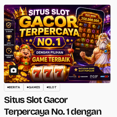
GAMES
SLOT
BERITA
G
 Slot Gacor
Sensas
ercaya No. 1 dengan
Yang L