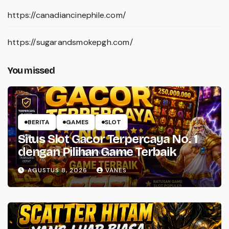
https://canadiancinephile.com/
https://sugarandsmokepgh.com/
You missed
BERITA
GAMES
SLOT
Situs Slot Gacor Terpercaya No. 1
dengan Pilihan Game Terbaik
AGUSTUS 8, 2026
VANES