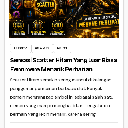
BERITA
GAMES
SLOT
Sensasi Scatter Hitam Yang Luar Biasa
Fenomena Menarik Perhatian
Scatter Hitam semakin sering muncul di kalangan
penggemar permainan berbasis slot. Banyak
pemain menganggap simbol ini sebagai salah satu
elemen yang mampu menghadirkan pengalaman
bermain yang lebih menarik karena sering