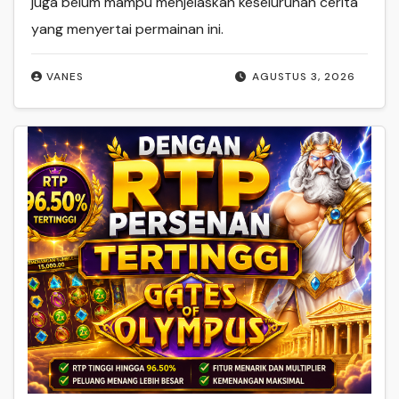
juga belum mampu menjelaskan keseluruhan cerita
yang menyertai permainan ini.
VANES
AGUSTUS 3, 2026