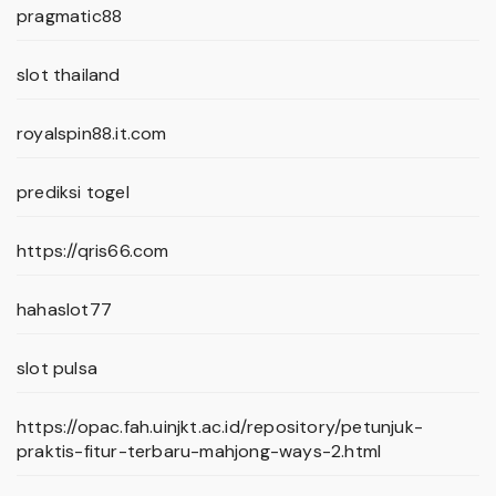
pragmatic88
slot thailand
royalspin88.it.com
prediksi togel
https://qris66.com
hahaslot77
slot pulsa
https://opac.fah.uinjkt.ac.id/repository/petunjuk-
praktis-fitur-terbaru-mahjong-ways-2.html