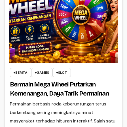
BERITA
GAMES
SLOT
Bermain Mega Wheel Putarkan
Kemenangan, Daya Tarik Permainan
Permainan berbasis roda keberuntungan terus
berkembang seiring meningkatnya minat
masyarakat terhadap hiburan interaktif. Salah satu