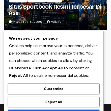
Situs Sportbook Resmi Terbesar Di
Asia
AGUSTUS 5, 2026
VANES
We respect your privacy
Cookies help us improve your experience, deliver
personalized content, and analyze traffic. You
can choose which cookies to allow by clicking
Customize
. Click
Accept All
to consent or
Reject All
to decline non-essential cookies.
Sekolah Menengah Atas
Negeri 11 Jakarta
Customize
Reject All