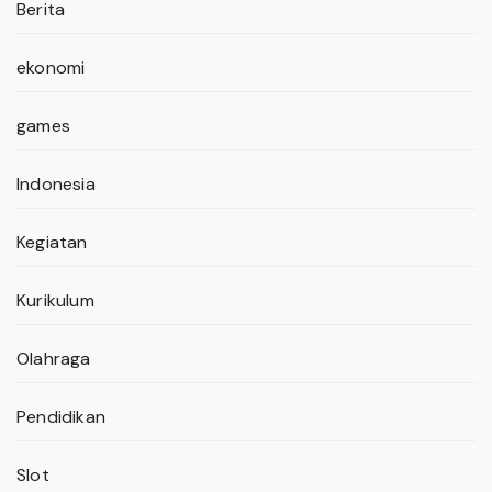
Berita
ekonomi
games
Indonesia
Kegiatan
Kurikulum
Olahraga
Pendidikan
Slot