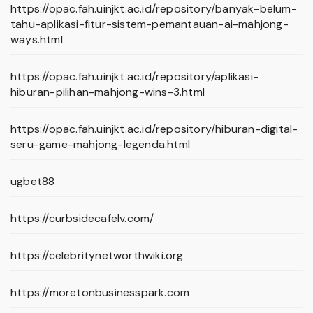
https://opac.fah.uinjkt.ac.id/repository/banyak-belum-
tahu-aplikasi-fitur-sistem-pemantauan-ai-mahjong-
ways.html
https://opac.fah.uinjkt.ac.id/repository/aplikasi-
hiburan-pilihan-mahjong-wins-3.html
https://opac.fah.uinjkt.ac.id/repository/hiburan-digital-
seru-game-mahjong-legenda.html
ugbet88
https://curbsidecafelv.com/
https://celebritynetworthwiki.org
https://moretonbusinesspark.com