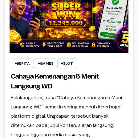
BERITA
GAMES
SLOT
Cahaya Kemenangan 5 Menit
Langsung WD
Belakangan ini, frasa “Cahaya Kemenangan 5 Menit
Langsung WD” semakin sering muncul di berbagai
platform digital. Ungkapan tersebut banyak
ditemukan pada judul konten, siaran langsung,
hingga unggahan media sosial yang