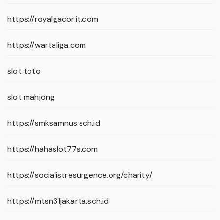
https://royalgacor.it.com
https://wartaliga.com
slot toto
slot mahjong
https://smksamnus.sch.id
https://hahaslot77s.com
https://socialistresurgence.org/charity/
https://mtsn31jakarta.sch.id