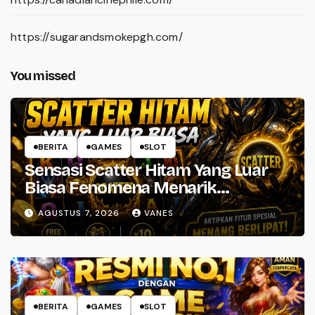
https://sugarandsmokepgh.com/
You missed
BERITA
GAMES
SLOT
Sensasi Scatter Hitam Yang Luar
Biasa Fenomena Menarik
Perhatian
AGUSTUS 7, 2026
VANES
BERITA
GAMES
SLOT