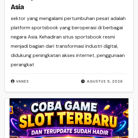
Asia
sektor yang mengalami pertumbuhan pesat adalah
platform sportsbook yang beroperasi di berbagai
negara Asia. Kehadiran situs sportsbook resmi
menjadi bagian dari transformasi industri digital,
didukung peningkatan akses internet, penggunaan
perangkat
VANES
AGUSTUS 5, 2026