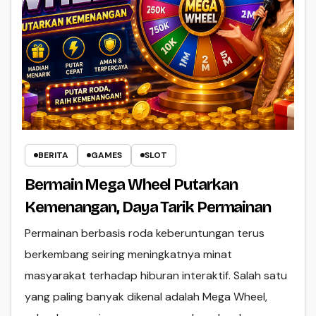
BERITA
GAMES
SLOT
Bermain Mega Wheel Putarkan
Kemenangan, Daya Tarik Permainan
Permainan berbasis roda keberuntungan terus
berkembang seiring meningkatnya minat
masyarakat terhadap hiburan interaktif. Salah satu
yang paling banyak dikenal adalah Mega Wheel,