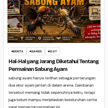
BERITA
GAMES
SLOT
Hal-Hal yang Jarang Diketahui Tentang
Permainan Sabung Ayam
sabung ayam hanya terlihat sebagai pertarungan
dua ekor ayam jantan di dalam arena. Gambaran
tersebut memang tidak sepenuhnya keliru, tetapi
juga belum mampu menjelaskan keseluruhan cerita
yang menyertai permainan ini.