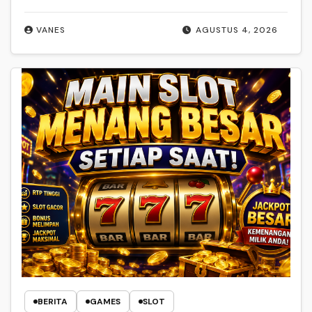
VANES
AGUSTUS 4, 2026
BERITA
GAMES
SLOT