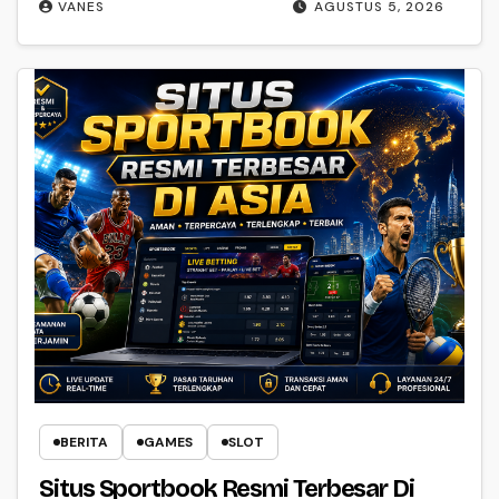
VANES
AGUSTUS 5, 2026
BERITA
GAMES
SLOT
Situs Sportbook Resmi Terbesar Di