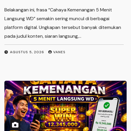
Belakangan ini, frasa “Cahaya Kemenangan 5 Menit
s
Langsung WD” semakin sering muncul di berbagai
p
platform digital. Ungkapan tersebut banyak ditemukan
n
pada judul konten, siaran langsung,…
ba
AGUSTUS 5, 2026
VANES