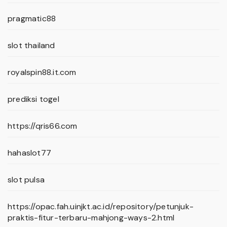
pragmatic88
slot thailand
royalspin88.it.com
prediksi togel
https://qris66.com
hahaslot77
slot pulsa
https://opac.fah.uinjkt.ac.id/repository/petunjuk-
praktis-fitur-terbaru-mahjong-ways-2.html