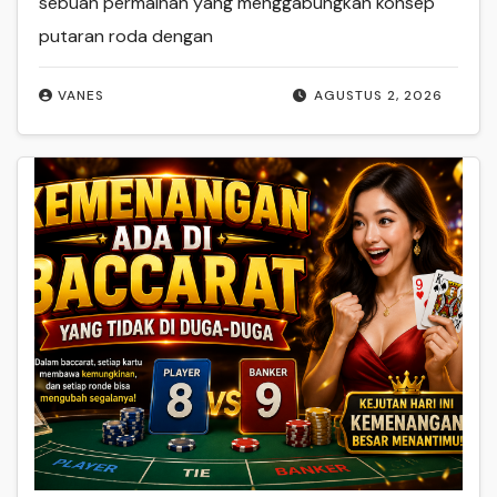
sebuah permainan yang menggabungkan konsep
putaran roda dengan
VANES
AGUSTUS 2, 2026