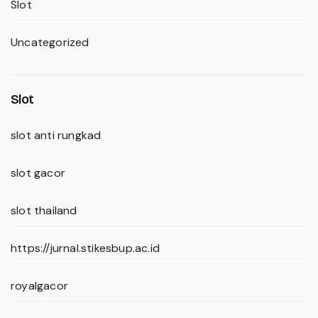
Slot
Uncategorized
Slot
slot anti rungkad
slot gacor
slot thailand
https://jurnal.stikesbup.ac.id
royalgacor