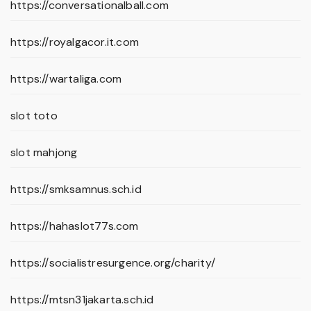
https://conversationalball.com
https://royalgacor.it.com
https://wartaliga.com
slot toto
slot mahjong
https://smksamnus.sch.id
https://hahaslot77s.com
https://socialistresurgence.org/charity/
https://mtsn31jakarta.sch.id