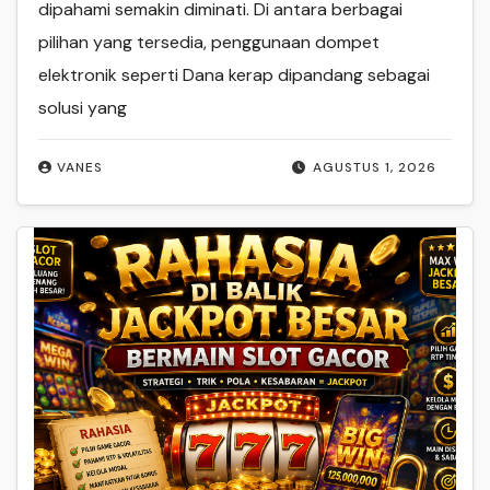
dipahami semakin diminati. Di antara berbagai
pilihan yang tersedia, penggunaan dompet
elektronik seperti Dana kerap dipandang sebagai
solusi yang
VANES
AGUSTUS 1, 2026