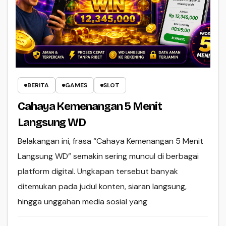
BERITA
GAMES
SLOT
Cahaya Kemenangan 5 Menit
Langsung WD
Belakangan ini, frasa “Cahaya Kemenangan 5 Menit
Langsung WD” semakin sering muncul di berbagai
platform digital. Ungkapan tersebut banyak
ditemukan pada judul konten, siaran langsung,
hingga unggahan media sosial yang