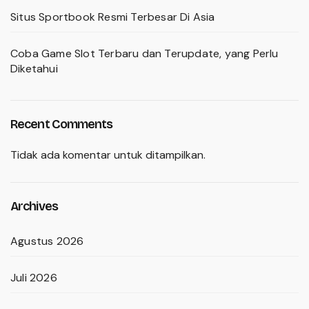
Situs Sportbook Resmi Terbesar Di Asia
Coba Game Slot Terbaru dan Terupdate, yang Perlu
Diketahui
Recent Comments
Tidak ada komentar untuk ditampilkan.
Archives
Agustus 2026
Juli 2026