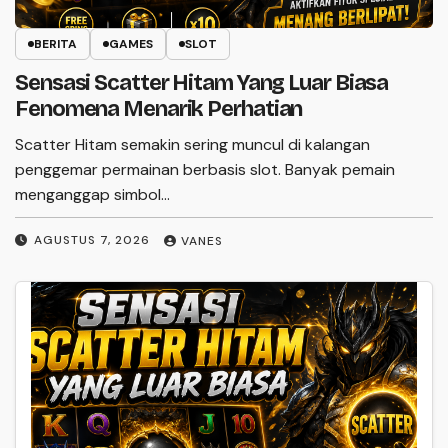
BERITA
GAMES
SLOT
Sensasi Scatter Hitam Yang Luar Biasa
Fenomena Menarik Perhatian
Scatter Hitam semakin sering muncul di kalangan
penggemar permainan berbasis slot. Banyak pemain
menganggap simbol…
AGUSTUS 7, 2026
VANES