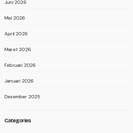
Juni 2026
Mei 2026
April 2026
Maret 2026
Februari 2026
Januari 2026
Desember 2025
Categories