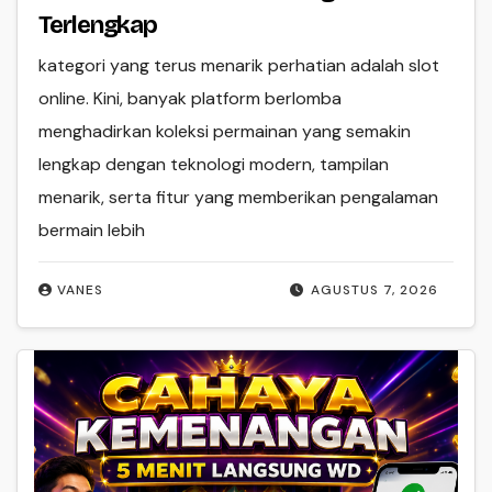
Terlengkap
kategori yang terus menarik perhatian adalah slot
online. Kini, banyak platform berlomba
menghadirkan koleksi permainan yang semakin
lengkap dengan teknologi modern, tampilan
menarik, serta fitur yang memberikan pengalaman
bermain lebih
VANES
AGUSTUS 7, 2026