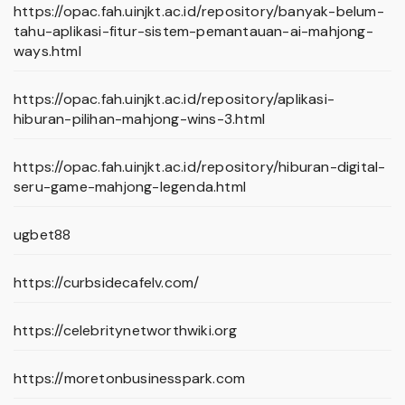
https://opac.fah.uinjkt.ac.id/repository/banyak-belum-
tahu-aplikasi-fitur-sistem-pemantauan-ai-mahjong-
ways.html
https://opac.fah.uinjkt.ac.id/repository/aplikasi-
hiburan-pilihan-mahjong-wins-3.html
https://opac.fah.uinjkt.ac.id/repository/hiburan-digital-
seru-game-mahjong-legenda.html
ugbet88
https://curbsidecafelv.com/
https://celebritynetworthwiki.org
https://moretonbusinesspark.com