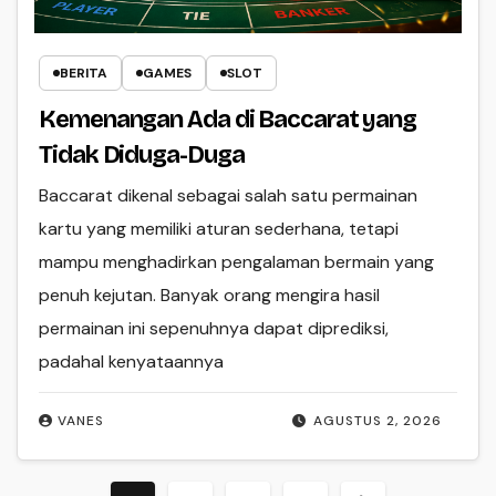
BERITA
GAMES
SLOT
Kemenangan Ada di Baccarat yang
Tidak Diduga-Duga
Baccarat dikenal sebagai salah satu permainan
kartu yang memiliki aturan sederhana, tetapi
mampu menghadirkan pengalaman bermain yang
penuh kejutan. Banyak orang mengira hasil
permainan ini sepenuhnya dapat diprediksi,
padahal kenyataannya
VANES
AGUSTUS 2, 2026