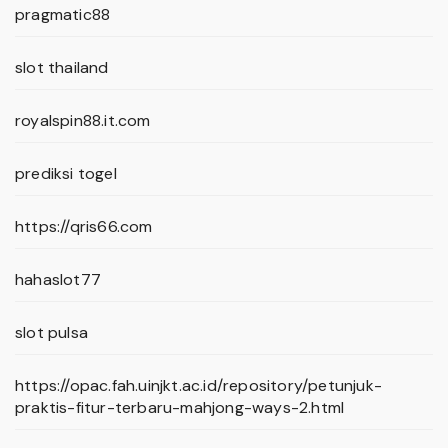
pragmatic88
slot thailand
royalspin88.it.com
prediksi togel
https://qris66.com
hahaslot77
slot pulsa
https://opac.fah.uinjkt.ac.id/repository/petunjuk-
praktis-fitur-terbaru-mahjong-ways-2.html