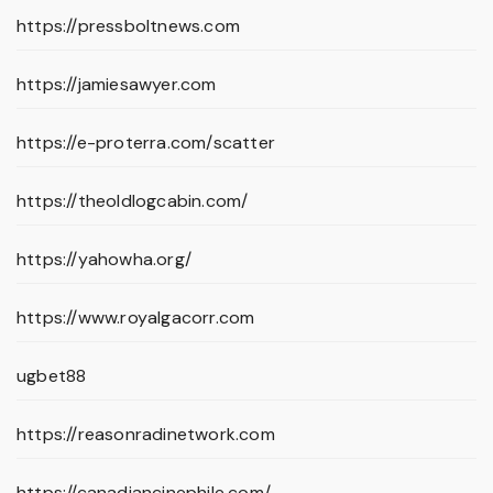
https://pressboltnews.com
https://jamiesawyer.com
https://e-proterra.com/scatter
https://theoldlogcabin.com/
https://yahowha.org/
https://www.royalgacorr.com
ugbet88
https://reasonradinetwork.com
https://canadiancinephile.com/