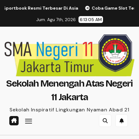
Skip
rbesar Di Asia
Coba Game Slot Terbaru dan Terupdate, yan
to
Jum. Agu 7th, 2026
6:13:07 AM
content
Sekolah Menengah Atas Negeri
11 Jakarta
Sekolah Inspiratif Lingkungan Nyaman Abad 21