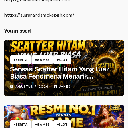
https://sugarandsmokepgh.com/
You missed
BERITA
GAMES
SLOT
Sensasi Scatter Hitam Yang Luar
Biasa Fenomena Menarik
Perhatian
AGUSTUS 7, 2026
VANES
BERITA
GAMES
SLOT