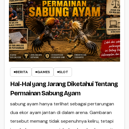
BERITA
GAMES
SLOT
Hal-Hal yang Jarang Diketahui Tentang
Permainan Sabung Ayam
sabung ayam hanya terlihat sebagai pertarungan
dua ekor ayam jantan di dalam arena. Gambaran
tersebut memang tidak sepenuhnya keliru, tetapi