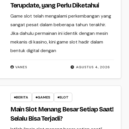
Terupdate, yang Perlu Diketahui
Game slot telah mengalami perkembangan yang
sangat pesat dalam beberapa tahun terakhir.
Jika dahulu permainan ini identik dengan mesin
mekanis di kasino, kini game slot hadir dalam
bentuk digital dengan
VANES
AGUSTUS 4, 2026
BERITA
GAMES
SLOT
Main Slot Menang Besar Setiap Saat!
Selalu Bisa Terjadi?