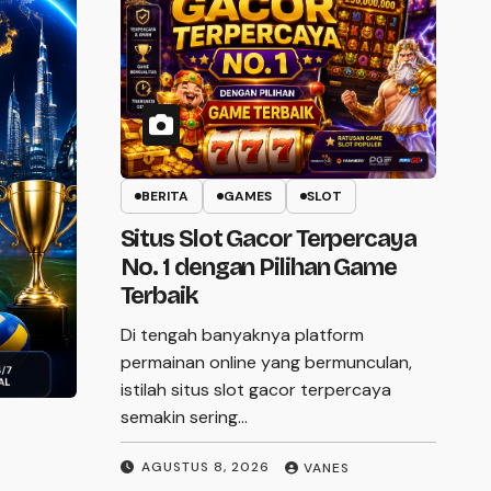
Sensasi Scatter
Hitam Yang Luar
Biasa Fenomena
Menarik Perhatian
Scatter Hitam semakin sering muncul di
BERITA
GAMES
SLOT
kalangan penggemar permainan berbasis
Situs Slot Gacor Terpercaya
slot. Banyak pemain menganggap simbol
No. 1 dengan Pilihan Game
ini sebagai salah satu elemen yang
Terbaik
mampu menghadirkan pengalaman
Di tengah banyaknya platform
bermain…
permainan online yang bermunculan,
istilah situs slot gacor terpercaya
semakin sering…
AGUSTUS 7, 2026
VANES
AGUSTUS 8, 2026
VANES