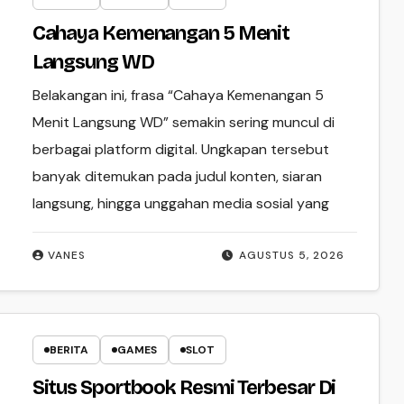
Cahaya Kemenangan 5 Menit
Langsung WD
Belakangan ini, frasa “Cahaya Kemenangan 5
Menit Langsung WD” semakin sering muncul di
berbagai platform digital. Ungkapan tersebut
banyak ditemukan pada judul konten, siaran
langsung, hingga unggahan media sosial yang
VANES
AGUSTUS 5, 2026
BERITA
GAMES
SLOT
Situs Sportbook Resmi Terbesar Di