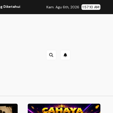
Tentang Permainan Sabung Ayam
Cahaya Kemenangan 5 
Kam. Agu 6th, 2026
1:57:11 AM
BERITA
GAMES
SLOT