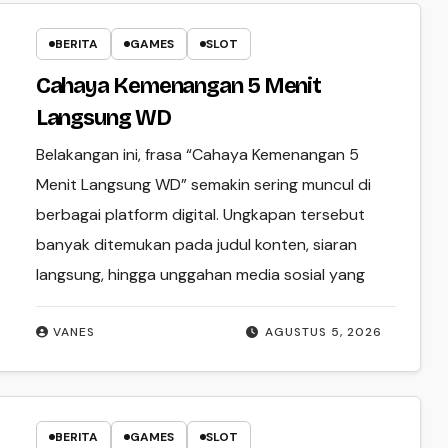
BERITA
GAMES
SLOT
Cahaya Kemenangan 5 Menit
Langsung WD
Belakangan ini, frasa “Cahaya Kemenangan 5
Menit Langsung WD” semakin sering muncul di
berbagai platform digital. Ungkapan tersebut
banyak ditemukan pada judul konten, siaran
langsung, hingga unggahan media sosial yang
VANES
AGUSTUS 5, 2026
BERITA
GAMES
SLOT