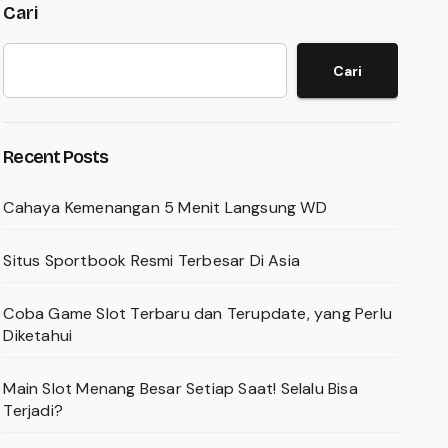
Cari
Cari
Recent Posts
Cahaya Kemenangan 5 Menit Langsung WD
Situs Sportbook Resmi Terbesar Di Asia
Coba Game Slot Terbaru dan Terupdate, yang Perlu
Diketahui
Main Slot Menang Besar Setiap Saat! Selalu Bisa
Terjadi?