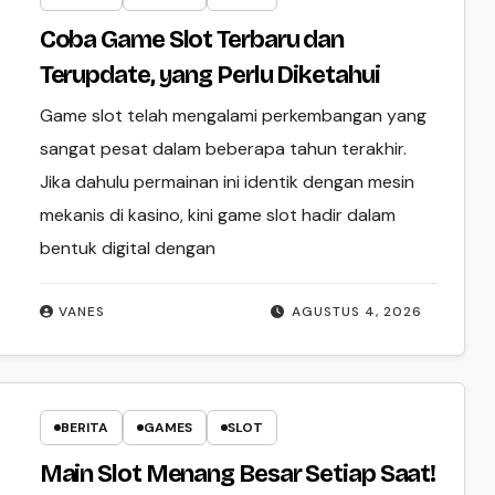
Coba Game Slot Terbaru dan
Terupdate, yang Perlu Diketahui
Game slot telah mengalami perkembangan yang
sangat pesat dalam beberapa tahun terakhir.
Jika dahulu permainan ini identik dengan mesin
mekanis di kasino, kini game slot hadir dalam
bentuk digital dengan
VANES
AGUSTUS 4, 2026
BERITA
GAMES
SLOT
Main Slot Menang Besar Setiap Saat!