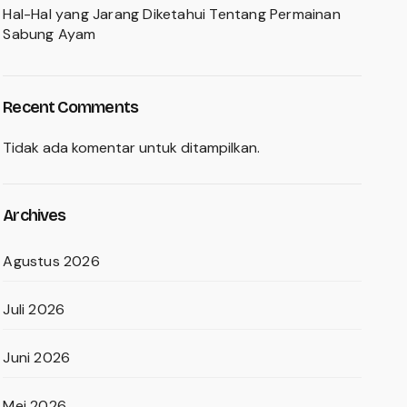
Hal-Hal yang Jarang Diketahui Tentang Permainan
Sabung Ayam
Recent Comments
Tidak ada komentar untuk ditampilkan.
Archives
Agustus 2026
Juli 2026
Juni 2026
Mei 2026