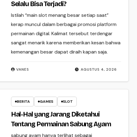
Selalu Bisa Terjadi?
Istilah “main slot menang besar setiap saat”
kerap muncul dalam berbagai promosi platform
permainan digital. Kalimat tersebut terdengar
sangat menarik karena memberikan kesan bahwa
kemenangan besar dapat diraih kapan saja.
VANES
AGUSTUS 4, 2026
BERITA
GAMES
SLOT
Hal-Hal yang Jarang Diketahui
Tentang Permainan Sabung Ayam
sabung ayam hanya terlihat sebagai