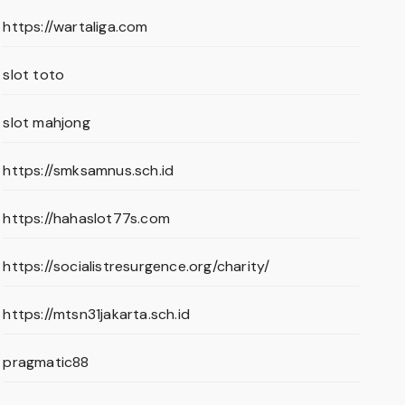
https://wartaliga.com
slot toto
slot mahjong
https://smksamnus.sch.id
https://hahaslot77s.com
https://socialistresurgence.org/charity/
https://mtsn31jakarta.sch.id
pragmatic88