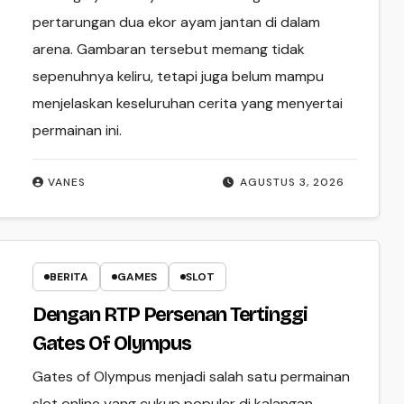
pertarungan dua ekor ayam jantan di dalam
arena. Gambaran tersebut memang tidak
sepenuhnya keliru, tetapi juga belum mampu
menjelaskan keseluruhan cerita yang menyertai
permainan ini.
VANES
AGUSTUS 3, 2026
BERITA
GAMES
SLOT
Dengan RTP Persenan Tertinggi
Gates Of Olympus
Gates of Olympus menjadi salah satu permainan
slot online yang cukup populer di kalangan